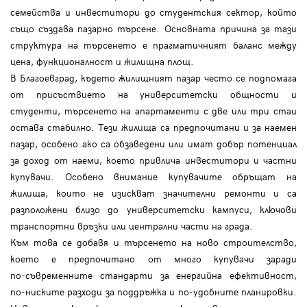
семейства и инвеститори до студентския сектор, който
също създава пазарно търсене. Основната причина за тази
структура на търсенето е прагматичният баланс между
цена, функционалност и жилищна площ.
В Благоевград, където жилищният пазар често се подпомага
от присъствието на университетски общности и
студенти, търсенето на апартаменти с две или три стаи
остава стабилно. Тези жилища са предпочитани и за наемен
пазар, особено ако са обзаведени или имат добър потенциал
за доход от наеми, което привлича инвеститори и частни
купувачи. Особено внимание купувачите обръщат на
жилища, които не изискват значителни ремонти и са
разположени близо до университетски кампуси, ключови
транспортни връзки или централни части на града.
Към това се добавя и търсенето на ново строителство,
което е предпочитано от много купувачи заради
по‑съвременните стандарти за енергийна ефективност,
по‑ниските разходи за поддръжка и по‑удобните планировки.