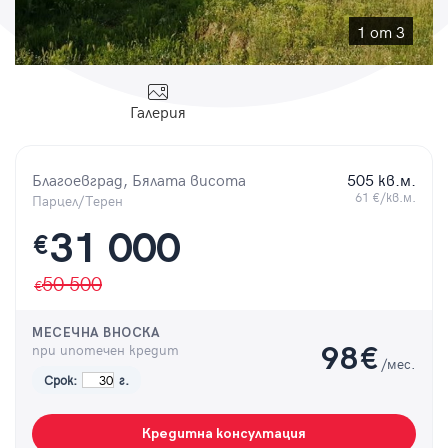
Парола
1 от 3
Галерия
Вход с имейл
Благоевград, Бялата висота
505 кв.м.
Забравена парола
61 €/кв.м.
Парцел/Терен
31 000
€
Регистрация
50 500
МЕСЕЧНА ВНОСКА
при ипотечен кредит
98
€
/мес.
Срок:
г.
Кредитна консултация