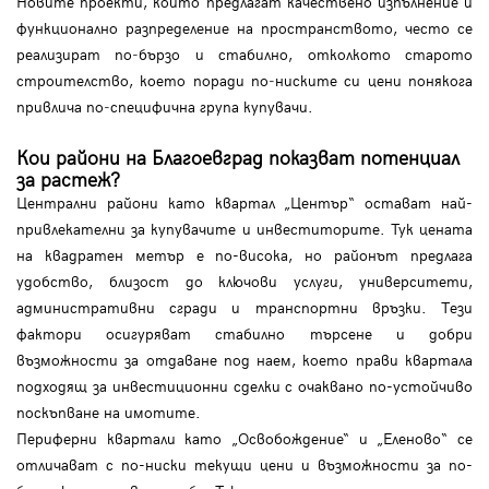
Новите проекти, които предлагат качествено изпълнение и
функционално разпределение на пространството, често се
реализират по‑бързо и стабилно, отколкото старото
строителство, което поради по‑ниските си цени понякога
привлича по‑специфична група купувачи.
Кои райони на Благоевград показват потенциал
за растеж?
Централни райони като квартал „Център“ остават най-
привлекателни за купувачите и инвеститорите. Тук цената
на квадратен метър е по-висока, но районът предлага
удобство, близост до ключови услуги, университети,
административни сгради и транспортни връзки. Тези
фактори осигуряват стабилно търсене и добри
възможности за отдаване под наем, което прави квартала
подходящ за инвестиционни сделки с очаквано по-устойчиво
поскъпване на имотите.
Периферни квартали като „Освобождение“ и „Еленово“ се
отличават с по-ниски текущи цени и възможности за по-