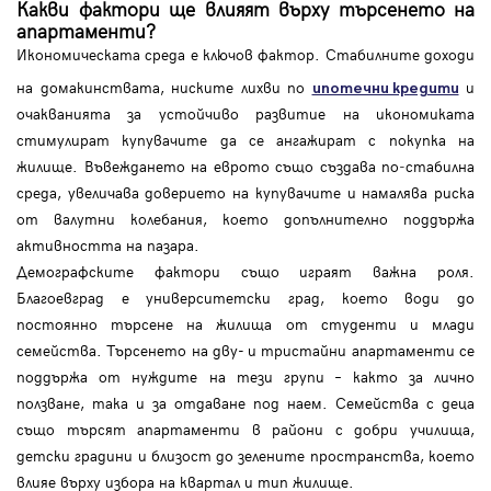
Какви фактори ще влияят върху търсенето на
апартаменти?
Икономическата среда е ключов фактор. Стабилните доходи
на домакинствата, ниските лихви по
и
ипотечни кредити
очакванията за устойчиво развитие на икономиката
стимулират купувачите да се ангажират с покупка на
жилище. Въвеждането на еврото също създава по‑стабилна
среда, увеличава доверието на купувачите и намалява риска
от валутни колебания, което допълнително поддържа
активността на пазара.
Демографските фактори също играят важна роля.
Благоевград е университетски град, което води до
постоянно търсене на жилища от студенти и млади
семейства. Търсенето на дву- и тристайни апартаменти се
поддържа от нуждите на тези групи – както за лично
ползване, така и за отдаване под наем. Семейства с деца
също търсят апартаменти в райони с добри училища,
детски градини и близост до зелените пространства, което
влияе върху избора на квартал и тип жилище.