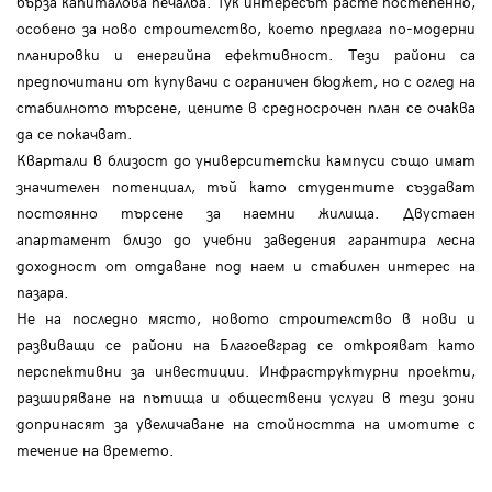
бърза капиталова печалба. Тук интересът расте постепенно,
особено за ново строителство, което предлага по-модерни
планировки и енергийна ефективност. Тези райони са
предпочитани от купувачи с ограничен бюджет, но с оглед на
стабилното търсене, цените в средносрочен план се очаква
да се покачват.
Квартали в близост до университетски кампуси също имат
значителен потенциал, тъй като студентите създават
постоянно търсене за наемни жилища. Двустаен
апартамент близо до учебни заведения гарантира лесна
доходност от отдаване под наем и стабилен интерес на
пазара.
Не на последно място, новото строителство в нови и
развиващи се райони на Благоевград се открояват като
перспективни за инвестиции. Инфраструктурни проекти,
разширяване на пътища и обществени услуги в тези зони
допринасят за увеличаване на стойността на имотите с
течение на времето.