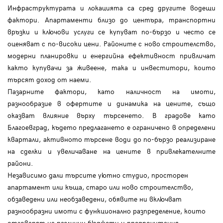
Инфраструктурата и локацията са сред другите водещи
фактори. Апартаменти близо до центъра, транспортни
връзки и ключови услуги се купуват по-бързо и често се
оценяват с по-високи цени. Районите с ново строителство,
модерни планировки и енергийна ефективност привличат
както купувачи за живеене, така и инвеститори, които
търсят доход от наеми.
Пазарните фактори, като наличност на имоти,
разнообразие в офертите и динамика на цените, също
оказват влияние върху търсенето. В градове като
Благоевград, където предлагането е ограничено в определени
квартали, активното търсене води до по-бързо реализиране
на сделки и увеличаване на цените в привлекателните
райони.
Независимо дали търсите уютно студио, просторен
апартамент или къща, старо или ново строителство,
обзаведени или необзаведени, обявите ни включват
разнообразни имоти с функционално разпределение, които
отговарят на различни бюджети и предпочитания.