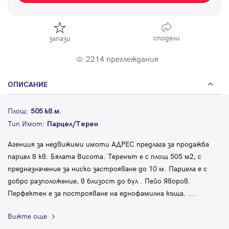
сподели
запази
2214 преглеждания
ОПИСАНИЕ
Площ:
505 кв.м.
Тип Имот:
Парцел/Терен
Агенция за недвижими имоти АДРЕС предлага за продажба
парцел в кв. Бялата Висота. Теренът е с площ 505 м2, с
предназначение за ниско застрояване до 10 м. Парцела е с
добро разположение, в близост до бул . Пейо Яворов.
Перфектен е за построяване на еднофамилна къща.
...
Вижте още