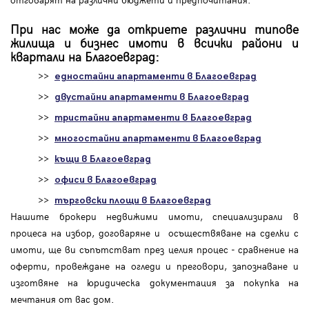
При нас може да откриете различни типове
жилища и бизнес имоти в всички райони и
квартали на Благоевград:
>>
едностайни апартаменти в Благоевград
>>
двустайни апартаменти в Благоевград
>>
тристайни апартаменти в Благоевград
>>
многостайни апартаменти в Благоевград
>>
къщи в Благоевград
>>
офиси в Благоевград
>>
търговски площи в Благоевград
Нашите брокери недвижими имоти, специализирали в
процеса на избор, договаряне и осъществяване на сделки с
имоти, ще ви съпътстват през целия процес - сравнение на
оферти, провеждане на огледи и преговори, запознаване и
изготвяне на юридическа документация за покупка на
мечтания от вас дом.