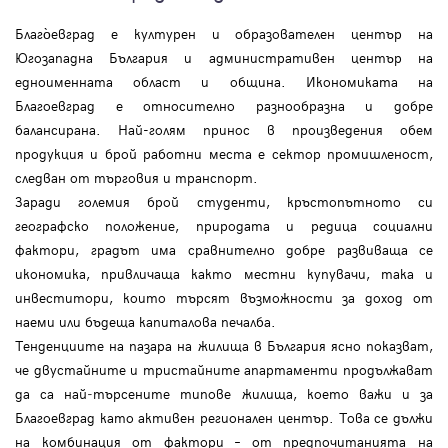
Благо̀евград е културен и образователен център на
Югозападна България и административен център на
едноименната област и община. Икономиката на
Благоевград е относително разнообразна и добре
балансирана. Най-голям принос в произведения обем
продукция и брой работни места е сектор промишленост,
следван от търговия и транспорт.
Заради големия брой студенти, кръстопътното си
географско положение, природата и редица социални
фактори, градът има сравнително добре развиваща се
икономика, привличаща както местни купувачи, така и
инвеститори, които търсят възможности за доход от
наеми или бъдеща капиталова печалба.
Tенденциите на пазара на жилища в България ясно показват,
че двустайните и тристайните апартаменти продължават
да са най‑търсените типове жилища, което важи и за
Благоевград като активен регионален център. Това се дължи
на комбинация от фактори – от предпочитанията на