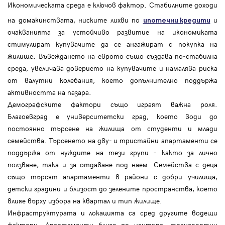
Икономическата среда е ключов фактор. Стабилните доходи
на домакинствата, ниските лихви по
и
ипотечни кредити
очакванията за устойчиво развитие на икономиката
стимулират купувачите да се ангажират с покупка на
жилище. Въвеждането на еврото също създава по‑стабилна
среда, увеличава доверието на купувачите и намалява риска
от валутни колебания, което допълнително поддържа
активността на пазара.
Демографските фактори също играят важна роля.
Благоевград е университетски град, което води до
постоянно търсене на жилища от студенти и млади
семейства. Търсенето на дву- и тристайни апартаменти се
поддържа от нуждите на тези групи – както за лично
ползване, така и за отдаване под наем. Семейства с деца
също търсят апартаменти в райони с добри училища,
детски градини и близост до зелените пространства, което
влияе върху избора на квартал и тип жилище.
Инфраструктурата и локацията са сред другите водещи
фактори. Апартаменти близо до центъра, транспортни