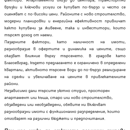
връзки и ключови услуги се купуват по-бързо и често се
оценяват с по-високи цени. Районите с ново строителство,
модерни планировки и енергийна ефективност привличат
както купувачи за живеене, така и инвеститори, които
търсят доход от наеми.
Пазарните фактори, като наличност на имоти,
разнообразие в офертите и динамика на цените, също
оказват влияние върху търсенето. В градове като
Благоевград, където предлагането е ограничено в определени
квартали, активното търсене води до по-бързо реализиране
на сделки и увеличаване на цените в привлекателните
райони.
Независимо дали търсите уютно студио, просторен
апартамент или къща, старо или ново строителство,
обзаведени или необзаведени, обявите ни включват
разнообразни имоти с функционално разпределение, които
отговарят на различни бюджети и предпочитания.