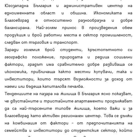
Югозападна България и административен център на
едноименната област и община. Икономиката на
Благоевград е относително разнообразна и добре
балансирана. Най-голям принос в произведения обем
продукция и брой работни места е сектор промишленост,
следван от търговия и транспорт.
Заради големия брой студенти, кръстопътното си
географско положение, природата и редица социални
фактори, градът има сравнително добре развиваща се
икономика, привличаща както местни купувачи, така и
инвеститори, които търсят възможности за доход от
наеми или бъдеща капиталова печалба.
Tенденциите на пазара на жилища в България ясно показват,
че двустайните и тристайните апартаменти продължават
да са най‑търсените типове жилища, което важи и за
Благоевград като активен регионален център. Това се дължи
на комбинация от фактори – от предпочитанията на
семейства и инвеститори до студентския сектор, който