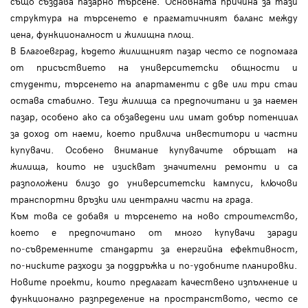
също създава пазарно търсене. Основната причина за тази
структура на търсенето е прагматичният баланс между
цена, функционалност и жилищна площ.
В Благоевград, където жилищният пазар често се подпомага
от присъствието на университетски общности и
студенти, търсенето на апартаменти с две или три стаи
остава стабилно. Тези жилища са предпочитани и за наемен
пазар, особено ако са обзаведени или имат добър потенциал
за доход от наеми, което привлича инвеститори и частни
купувачи. Особено внимание купувачите обръщат на
жилища, които не изискват значителни ремонти и са
разположени близо до университетски кампуси, ключови
транспортни връзки или централни части на града.
Към това се добавя и търсенето на ново строителство,
което е предпочитано от много купувачи заради
по‑съвременните стандарти за енергийна ефективност,
по‑ниските разходи за поддръжка и по‑удобните планировки.
Новите проекти, които предлагат качествено изпълнение и
функционално разпределение на пространството, често се