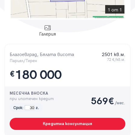
Парола
1 от 1
Галерия
Вход с имейл
Благоевград, Бялата висота
2501 кв.м.
Забравена парола
72 €/кв.м.
Парцел/Терен
180 000
€
Регистрация
МЕСЕЧНА ВНОСКА
при ипотечен кредит
569
€
/мес.
Срок:
г.
Кредитна консултация