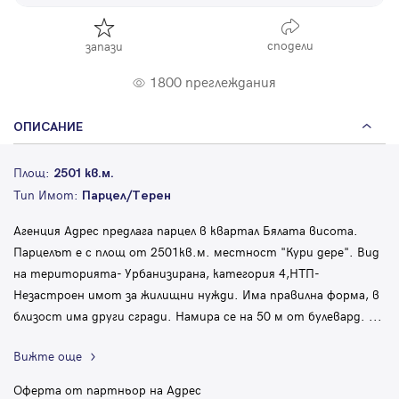
сподели
запази
1800 преглеждания
ОПИСАНИЕ
Площ:
2501 кв.м.
Тип Имот:
Парцел/Терен
Агенция Адрес предлага парцел в квартал Бялата висота.
Парцелът е с площ от 2501кв.м. местност "Кури дере". Вид
на територията- Урбанизирана, категория 4,НТП-
Незастроен имот за жилищни нужди. Има правилна форма, в
близост има други сгради. Намира се на 50 м от булевард.
...
Вижте още
Оферта от партньор на Адрес