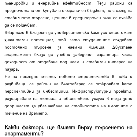
планировки и енергийна ефективност. Тези райони са
предпочитани от купувачи с ограничен бюджет, но с оглед на
стабилното търсене, цените в средносрочен план се очаква
да се покачват.
Квартали в близост до университетски кампуси също имат
значителен потенциал, тъй като студентите създават
постоянно търсене за наемни жилища. Двустаен
апартамент близо до учебни заведения гарантира лесна
доходност от отдаване под наем и стабилен интерес на
пазара.
Не на последно място, новото строителство в нови и
развиващи се райони на Благоевград се открояват като
перспективни за инвестиции. Инфраструктурни проекти,
разширяване на пътища и обществени услуги в тези зони
допринасят за увеличаване на стойността на имотите с
течение на времето.
Какви фактори ще влияят върху търсенето на
апартаменти?