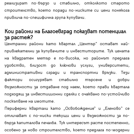
реализират по‑бързо и стабилно, отколкото старото
строителство, което поради по‑ниските си цени понякога
привлича по‑специфична група купувачи.
Кои райони на Благоевград показват потенциал
за растеж?
Централни райони като квартал „Център“ остават най-
привлекателни за купувачите и инвеститорите. Тук цената
на квадратен метър е по-висока, но районът предлага
удобство, близост до ключови услуги, университети,
административни сгради и транспортни връзки. Тези
фактори осигуряват стабилно търсене и добри
възможности за отдаване под наем, което прави квартала
подходящ за инвестиционни сделки с очаквано по-устойчиво
поскъпване на имотите.
Периферни квартали като „Освобождение“ и „Еленово“ се
отличават с по-ниски текущи цени и възможности за по-
бърза капиталова печалба. Тук интересът расте постепенно,
особено за ново строителство, което предлага по-модерни