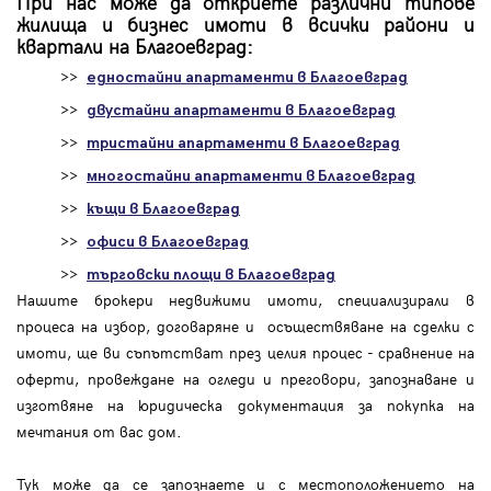
При нас може да откриете различни типове
жилища и бизнес имоти в всички райони и
квартали на Благоевград:
>>
едностайни апартаменти в Благоевград
>>
двустайни апартаменти в Благоевград
>>
тристайни апартаменти в Благоевград
>>
многостайни апартаменти в Благоевград
>>
къщи в Благоевград
>>
офиси в Благоевград
>>
търговски площи в Благоевград
Нашите брокери недвижими имоти, специализирали в
процеса на избор, договаряне и осъществяване на сделки с
имоти, ще ви съпътстват през целия процес - сравнение на
оферти, провеждане на огледи и преговори, запознаване и
изготвяне на юридическа документация за покупка на
мечтания от вас дом.
Тук може да се запознаете и с местоположението на