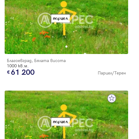
Благоевград, Бялата висота
1000 кв.м.
61 200
Парцел/Терен