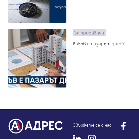
За продавачи
Какъв е пазарът днес?
Свържете се с нас: