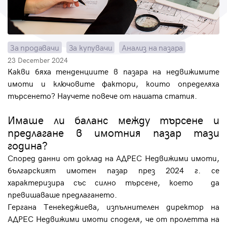
Парола
За продавачи
За купувачи
Анализ на пазара
23 December 2024
Вход с имейл
Какви бяха тенденциите в пазара на недвижимите
имоти и ключовите фактори, които определяха
търсенето? Научете повече от нашата статия.
Забравена парола
Имаше ли баланс между търсене и
Регистрация
предлагане в имотния пазар тази
година?
Според данни от доклад на АДРЕС Недвижими имоти,
българският имотен пазар през 2024 г. се
характеризира със силно търсене, което да
превишаваше предлагането.
Гергана Тенекеджиева, изпълнителен директор на
АДРЕС Недвижими имоти споделя, че от пролетта на