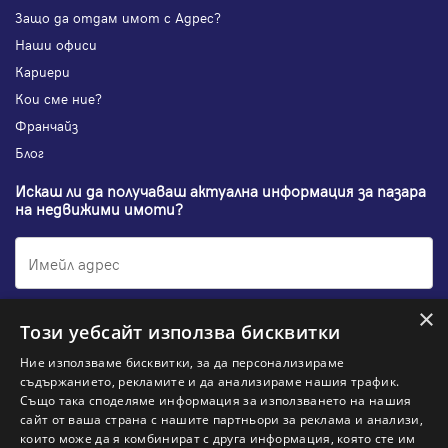
Защо да отдам имот с Адрес?
Наши офиси
Кариери
Кои сме ние?
Франчайз
Блог
Искаш ли да получаваш актуална информация за пазара
на недвижими имоти?
×
Абонирам се
Този уебсайт използва бисквитки
Ние използваме бисквитки, за да персонализираме
съдържанието, рекламите и да анализираме нашия трафик.
Също така споделяме информация за използването на нашия
НАЙ-ПОПУЛЯРНИ ТЪРСЕНИЯ:
сайт от ваша страна с нашите партньори за реклама и анализи,
които може да я комбинират с друга информация, която сте им