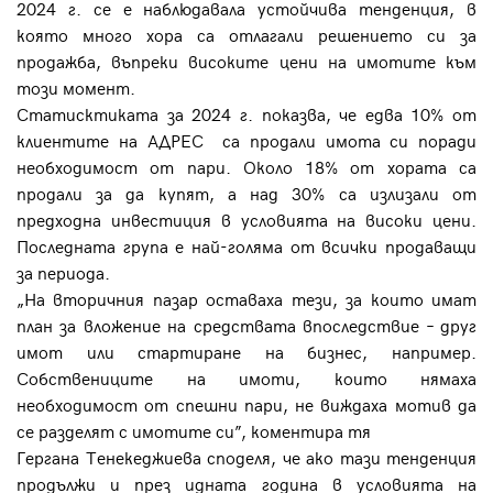
2024 г. се е наблюдавала устойчива тенденция, в
която много хора са отлагали решението си за
продажба, въпреки високите цени на имотите към
този момент.
Статисктиката за 2024 г. показва, че едва 10% от
клиентите на АДРЕС са продали имота си поради
необходимост от пари. Около 18% от хората са
продали за да купят, а над 30% са излизали от
предходна инвестиция в условията на високи цени.
Последната група е най-голяма от всички продаващи
за периода.
„На вторичния пазар оставаха тези, за които имат
план за вложение на средствата впоследствие – друг
имот или стартиране на бизнес, например.
Собствениците на имоти, които нямаха
необходимост от спешни пари, не виждаха мотив да
се разделят с имотите си”, коментира тя
Гергана Тенекеджиева споделя, че ако тази тенденция
продължи и през идната година в условията на