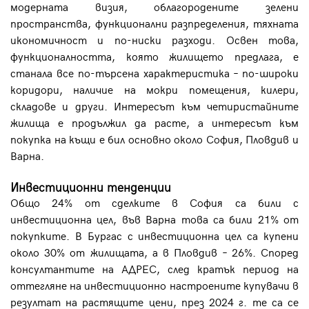
модерната визия, облагородените зелени
пространства, функционални разпределения, тяхната
икономичност и по-ниски разходи. Освен това,
функционалността, която жилището предлага, е
станала все по-търсена характеристика – по-широки
коридори, наличие на мокри помещения, килери,
складове и други. Интересът към четиристайните
жилища е продължил да расте, а интересът към
покупка на къщи е бил основно около София, Пловдив и
Варна.
Инвестиционни тенденции
Общо 24% от сделките в София са били с
инвестиционна цел, във Варна това са били 21% от
покупките. В Бургас с инвестиционна цел са купени
около 30% от жилищата, а в Пловдив – 26%. Според
консултантите на АДРЕС, след кратък период на
оттегляне на инвестиционно настроените купувачи в
резултат на растящите цени, през 2024 г. те са се