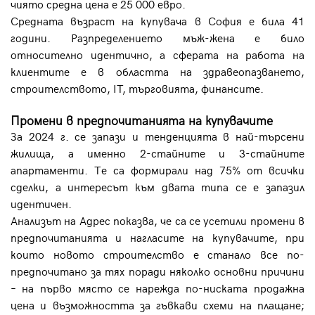
чиято средна цена е 25 000 евро.
Средната възраст на купувача в София е била 41
години. Разпределението мъж-жена е било
относително идентично, а сферата на работа на
клиентите е в областта на здравеопазването,
строителството, IT, търговията, финансите.
Промени в предпочитанията на купувачите
За 2024 г. се запази и тенденцията в най-търсени
жилища, а именно 2-стайните и 3-стайните
апартаменти. Те са формирали над 75% от всички
сделки, а интересът към двата типа се е запазил
идентичен.
Анализът на Адрес показва, че са се усетили промени в
предпочитанията и нагласите на купувачите, при
които новото строителство е станало все по-
предпочитано за тях поради няколко основни причини
– на първо място се нарежда по-ниската продажна
цена и възможността за гъвкави схеми на плащане;