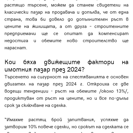
растящо търсене, можем да станем свидетели на
класически пазар на продавача и допълва, че от една
страна, това би довело до допълнителен ръст в
цените на жилищата, а от друга – строителните
предприемачи ще се опитат да компенсират
недостига и обемите ново строителство ще
нараснат.
Кои бяха движещите фактори на
имотния пазар през 2024?
Търсенето на сигурност на спестяванията е основен
двигател на пазар през 2024 г. Откроиха се две
водещи тенденции - ръст на обемите /около 13%/,
продиктуван от ръст на цените, но и все по-дълъг
срок за сключване на сделка.
“Имахме растящ брой запитвания, успяхме да
затворим 10% повече сделки, но срокът на сделката се