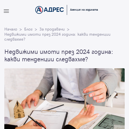
Вход
Агенция на годината
Влезте с профила си, за да разгледате повече снимки и да
Начало
получите по-подробна информация.
Блог
За продавачи
Недвижими имоти през 2024 година: какви тенденции
следвахме?
Продължи с Facebook
Недвижими имоти през 2024 година:
какви тенденции следвахме?
Продължи с Google
или влезте с имейл
Имейл