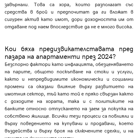
завърнали. Това са хора, които разполагат със
средства в брой и предпочитат да ги вложат в
сигурен актив като имот, дори доходността им от
отдаване под наем впоследствие да не е много висока.
Кои бяха предизвикателставата пред
пазара на апартаменти през 2024?
Безспорно фактори като инфлацията, обезценяването
на парите, общото поскъпване на стоки и услуги,
както и непредвидимите икономически и социални
промени са оказали влияние върху развитието на
имотния сектор, тъй като той е пряко свързан както
с доходите на хората, така и с политиките на
банките относно отпускането на заем за покупка на
собствено жилище. Всички тези процеси са повлияли и
върху поведението на купувачи и продавачи, което
въздейства и върху броя на сключените сделки, и на
цените на жилищните имоти.