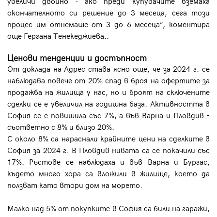
увеличи двойно - ако преди купувачите вземаха
окончателното си решение до 3 месеца, сега този
процес им отнемаше от 3 до 6 месеца”, коментира
още Гергана Тенекеджиева..
Ценови тенденции и достъпност
От доклада на Адрес става ясно още, че за 2024 г. се
наблюдава повече от 20% спад в броя на офертите за
продажба на жилища у нас, но и броят на сключените
сделки се е увеличил на годишна база. Активността в
София се е повишила със 7%, а във Варна и Пловдив -
съответно с 8% и близо 20%.
С около 8% са нараснали крайните цени на сделките в
София за 2024 г. В Пловдив нивата са се покачили със
17%. Ръстове се наблюдаха и във Варна и Бургас,
където много хора са вложили в жилище, което да
ползват като втори дом на морето.
Малко над 5% от покупките в София са били на гаражи,