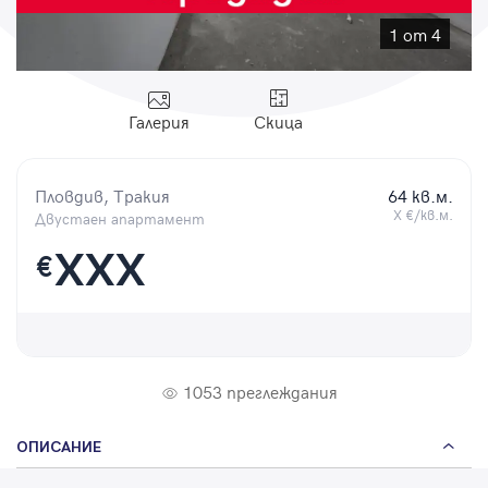
Парола
1 от 4
Галерия
Скица
Вход с имейл
Пловдив, Тракия
64 кв.м.
Забравена парола
X €/кв.м.
Двустаен апартамент
XXX
€
Регистрация
1053 преглеждания
ОПИСАНИЕ