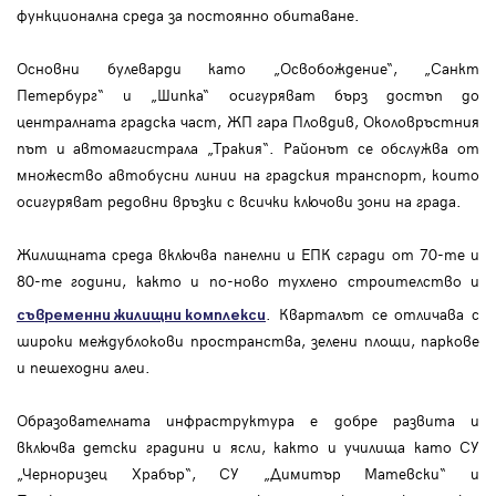
функционална среда за постоянно обитаване.
Основни булеварди като „Освобождение“, „Санкт
Петербург“ и „Шипка“ осигуряват бърз достъп до
централната градска част, ЖП гара Пловдив, Околовръстния
път и автомагистрала „Тракия“. Районът се обслужва от
множество автобусни линии на градския транспорт, които
осигуряват редовни връзки с всички ключови зони на града.
Жилищната среда включва панелни и ЕПК сгради от 70-те и
80-те години, както и по-ново тухлено строителство и
. Кварталът се отличава с
съвременни жилищни комплекси
широки междублокови пространства, зелени площи, паркове
и пешеходни алеи.
Образователната инфраструктура е добре развита и
включва детски градини и ясли, както и училища като СУ
„Черноризец Храбър“, СУ „Димитър Матевски“ и