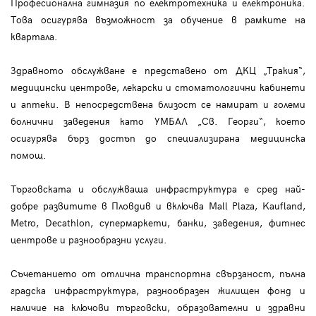
Професионална гимназия по електротехника и електроника.
Това осигурява възможност за обучение в рамките на
квартала.
Здравното обслужване е представено от ДКЦ „Тракия“,
медицински центрове, лекарски и стоматологични кабинети
и аптеки. В непосредствена близост се намират и големи
болнични заведения като УМБАЛ „Св. Георги“, което
осигурява бърз достъп до специализирана медицинска
помощ.
Търговската и обслужваща инфраструктура е сред най-
добре развитите в Пловдив и включва Mall Plaza, Kaufland,
Metro, Decathlon, супермаркети, банки, заведения, фитнес
центрове и разнообразни услуги.
Съчетанието от отлична транспортна свързаност, пълна
градска инфраструктура, разнообразен жилищен фонд и
наличие на ключови търговски, образователни и здравни