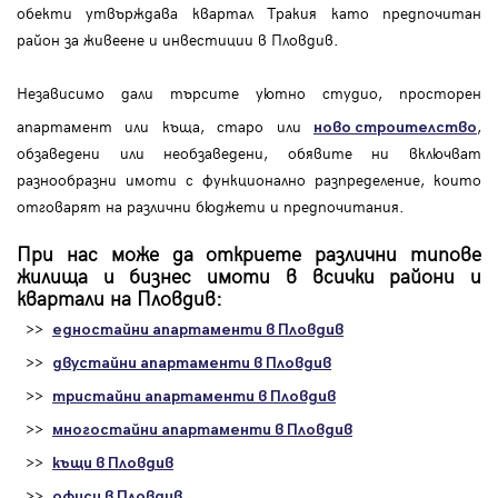
обекти утвърждава квартал Тракия като предпочитан
район за живеене и инвестиции в Пловдив.
Независимо дали търсите уютно студио, просторен
апартамент или къща, старо или
,
ново строителство
обзаведени или необзаведени, обявите ни включват
разнообразни имоти с функционално разпределение, които
отговарят на различни бюджети и предпочитания.
При нас може да откриете различни типове
жилища и бизнес имоти в всички райони и
квартали на Пловдив:
>>
едностайни апартаменти в Пловдив
>>
двустайни апартаменти в Пловдив
>>
тристайни апартаменти в Пловдив
>>
многостайни апартаменти в Пловдив
>>
къщи в Пловдив
>>
офиси в Пловдив