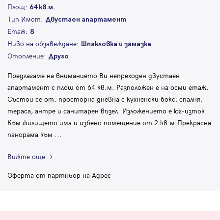
Площ:
64 кв.м.
Тип Имот:
Двустаен апартамент
Етаж:
8
Ниво на обзавеждане:
Шпакловка и замазка
Отопление:
Друго
Предлагаме на вниманието Ви непреходен двустаен
апартамент с площ от 64 кв.м. Разположен е на осми етаж.
Състои се от: просторна дневна с кухненски бокс, спалня,
тераса, антре и санитарен възел. Изложението е юг-изток.
Към жилището има и избено помещение от 2 кв.м.Прекрасна
панорама към
...
Вижте още
Оферта от партньор на Адрес