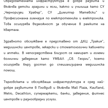
Образователната инфраструктура е добре развита и
включва детски градини и ясли, както и училища като СУ
„Черноризец Храбър“, СУ „Димитър Матевски“ и
Професионална гимназия по електротехника и електроника.
Това осигурява възможност за обучение в рамките на
квартала.
Здравното обслужване е представено от ДКЦ „Тракия“,
медицински центрове, лекарски и стоматологични кабинети
и аптеки. В непосредствена близост се намират и големи
болнични заведения като УМБАЛ „Св. Георги“, което
осигурява бърз достъп до специализирана медицинска
помощ.
Търговската и обслужваща инфраструктура е сред най-
добре развитите в Пловдив и включва Mall Plaza, Kaufland,
Metro, Decathlon, супермаркети, банки, заведения, фитнес
центрове и разнообразни услуги.