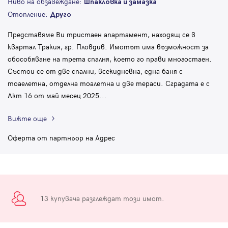
Ниво на обзавеждане:
Шпакловка и замазка
Отопление:
Друго
Представяме Ви тристаен апартамент, находящ се в
квартал Тракия, гр. Пловдив. Имотът има възможност за
обособяване на трета спалня, което го прави многостаен.
Състои се от две спални, всекидневна, една баня с
тоаелетна, отделна тоалетна и две тераси. Сградата е с
Акт 16 от май месец 2025
...
Вижте още
Оферта от партньор на Адрес
13 купувача разглеждат този имот.