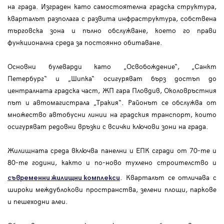
на града. Изграден като самостоятелна градска структура,
кварталът разполага с развита инфраструктура, собствена
търговска зона и пълно обслужване, което го прави
функционална среда за постоянно обитаване.
Основни булеварди като „Освобождение“, „Санкт
Петербург“ и „Шипка“ осигуряват бърз достъп до
централната градска част, ЖП гара Пловдив, Околовръстния
път и автомагистрала „Тракия“. Районът се обслужва от
множество автобусни линии на градския транспорт, които
осигуряват редовни връзки с всички ключови зони на града.
Жилищната среда включва панелни и ЕПК сгради от 70-те и
80-те години, както и по-ново тухлено строителство и
. Кварталът се отличава с
съвременни жилищни комплекси
широки междублокови пространства, зелени площи, паркове
и пешеходни алеи.