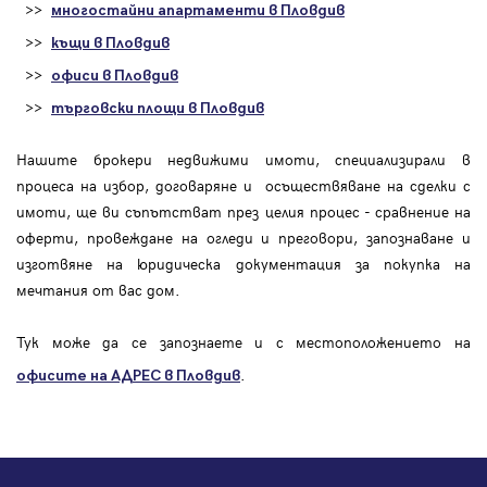
>>
многостайни апартаменти в Пловдив
>>
къщи в Пловдив
>>
офиси в Пловдив
>>
търговски площи в Пловдив
Нашите брокери недвижими имоти, специализирали в
процеса на избор, договаряне и осъществяване на сделки с
имоти, ще ви съпътстват през целия процес - сравнение на
оферти, провеждане на огледи и преговори, запознаване и
изготвяне на юридическа документация за покупка на
мечтания от вас дом.
Тук може да се запознаете и с местоположението на
.
офисите на АДРЕС в Пловдив