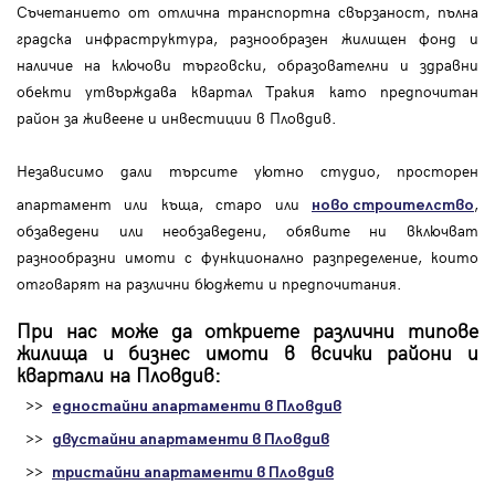
Съчетанието от отлична транспортна свързаност, пълна
градска инфраструктура, разнообразен жилищен фонд и
наличие на ключови търговски, образователни и здравни
обекти утвърждава квартал Тракия като предпочитан
район за живеене и инвестиции в Пловдив.
Независимо дали търсите уютно студио, просторен
апартамент или къща, старо или
,
ново строителство
обзаведени или необзаведени, обявите ни включват
разнообразни имоти с функционално разпределение, които
отговарят на различни бюджети и предпочитания.
При нас може да откриете различни типове
жилища и бизнес имоти в всички райони и
квартали на Пловдив:
>>
едностайни апартаменти в Пловдив
>>
двустайни апартаменти в Пловдив
>>
тристайни апартаменти в Пловдив