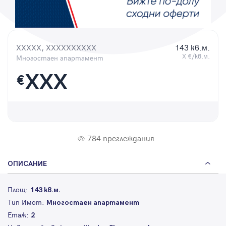
Парола
XXXXX, XXXXXXXXXX
143 кв.м.
X €/кв.м.
Многостаен апартамент
Вход с имейл
XXX
€
Забравена парола
Регистрация
784 преглеждания
ОПИСАНИЕ
Площ:
143 кв.м.
Тип Имот:
Многостаен апартамент
Етаж:
2