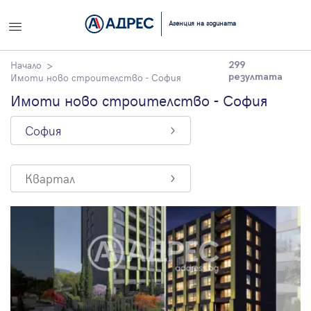
Вход
Агенция на годината
Влезте с профила си, за да разгледате повече снимки и да
Начало
299
получите по-подробна информация.
Имоти ново строителство - София
резултата
Имоти ново строителство - София
Продължи с Facebook
София
Продължи с Google
Квартал
или влезте с имейл
Имейл