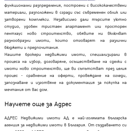
функционални разпределения, построени с висококачествени
материали, разположени в сгради със съвременен облик или
затворени комплекси. Независимо дали търсите уютно
студио, удобен тристаен апартамент или просторен
пентхаус ново строителство, обявите ни включват
разнообразни имоти, които отговарят на различни
бюджети и предпочитания.
Нашите брокери недвижими имоти, специализирали в
процеса на избор, договаряне, осъществяване на сделки с
имоти ново строителство, ще ви съпътстват през целия
процес - сравнение на оферти, провеждане на огледи,
запознаване и изготвяне на документация за покупка на
мечтания от вас дом.
Научете още за Адрес
АДРЕС Недвижими имоти АД е най-голямата българска
агенция за недвижими имоти в България. От създаването си