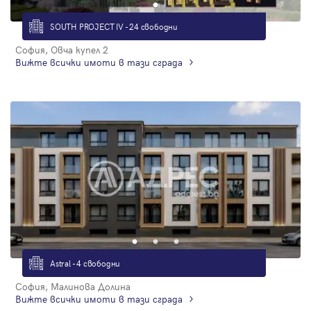
Парола
SOUTH PROJECT IV - 24 свободни
София, Овча купел 2
Вижте всички имоти в тази сграда
Вход с имейл
Забравена парола
Регистрация
Astral - 4 свободни
София, Малинова Долина
Вижте всички имоти в тази сграда