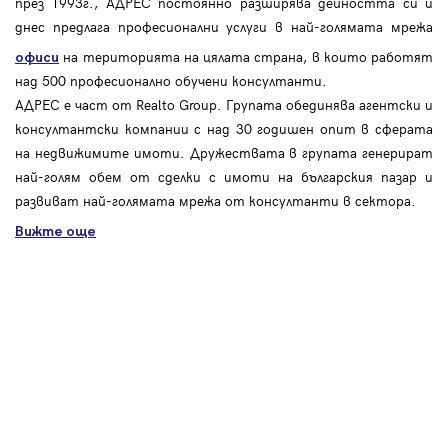
през 1993г., АДРЕС постоянно разширява дейността си и
днес предлага професионални услуги в най-голямата мрежа
на територията на цялата страна, в които работят
офиси
над 500 професионално обучени консултанти.
АДРЕС е част от Realto Group. Групата обединява агентски и
консултантски компании с над 30 годишен опит в сферата
на недвижимите имоти. Дружествата в групата генерират
най-голям обем от сделки с имоти на българския пазар и
развиват най-голямата мрежа от консултанти в сектора.
Вижте още