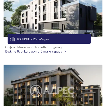
BOUTIQUE - 12 свободни
София, Манастирски ливади - запад
Вижте всички имоти в тази сграда