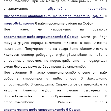
строителство. При нас може да откриете различни типове
апартаменти:
,
,
двустайни
тристайни
,
и
многостайни апартаменти ново строителство
офиси
в най-търсените райони на София.
търговски площи
Ние знаем, че намирането на идеалния
може да бъде
апартамент ново строителство в София
трудна задача поради голямото търсене и ограничената
наличност. Популярността на града като икономически и
културен център доведе до рязко увеличаване на новите
строителни проекти, но подсигуряването на подходящия
имот все още може да бъде предизвикателство.
Ние работим в тясно сътрудничество с едни от най-
добрите строители и инвеститори в жилищното
строителство в столицата. Стремим се да предложим на
нашите клиенти избор на имоти изградени с
висококачествени и съвременни технологии в
строителството. Различни типове
, с
апартаменти ново строителство в София