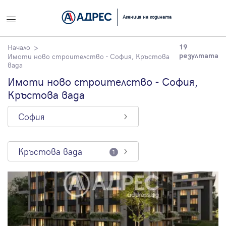
Вход
Агенция на годината
Влезте с профила си, за да разгледате повече снимки и да
Начало
19
получите по-подробна информация.
Имоти ново строителство - София, Кръстова
резултата
вада
Имоти ново строителство - София,
Продължи с Facebook
Кръстова вада
Продължи с Google
София
или влезте с имейл
Кръстова вада
1
Имейл