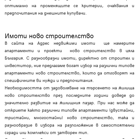
оптимално на променящите се критерии, очаквания и
предпочитания на днешните купувачи.
Имоти ново строителство
В сайта на Адрес недвижими имоти ще намерите
апартаменти и проекти ново строителство в цяла
България. С разнообразни имоти, директно от строител и
инвеститор, ние предлагаме богат избор на различни типове
апартаменти ново строителство, които да отговорят на
специфичните ви нужди и предпочитания.
Необходимостта от задоволяване на търсенето на жилища
ново строителство през последните години доведе до
значително развитие на жилищния пазар. При нас може да
откриете както различни типове апартаменти (двустайни,
тристайни, многостайни) ново строителство, така и
разнообразие в избора на разположение в самостоятелни
сгради или комплекси от затворен тип.