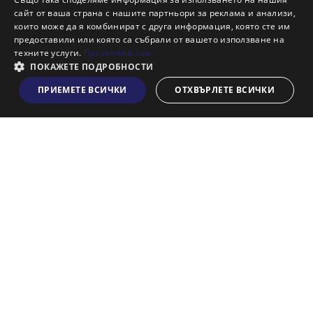
сайт от ваша страна с нашите партньори за реклама и анализи,
които може да я комбинират с друга информация, която сте им
предоставили или която са събрали от вашето използване на
техните услуги.
Прочетете още
ПОКАЖЕТЕ ПОДРОБНОСТИ
ПРИЕМЕТЕ ВСИЧКИ
ОТХВЪРЛЕТЕ ВСИЧКИ
Виж на картата
Свържете се с нас:
Централен офис:
АДРЕС Недвижими имоти АД
София - 1000, пл. Света Неделя 4, ет. 6