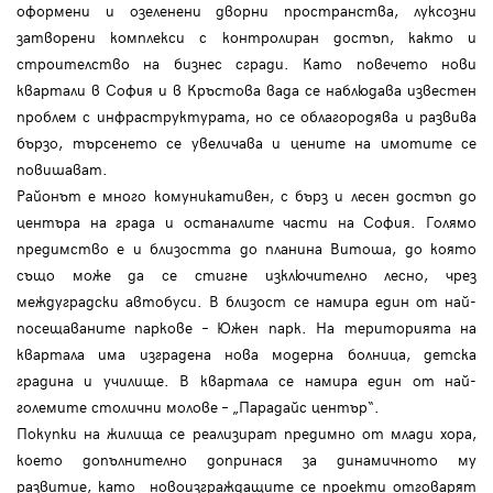
оформени и озеленени дворни пространства, луксозни
затворени комплекси с контролиран достъп, както и
строителство на бизнес сгради. Като повечето нови
квартали в София и в Кръстова вада се наблюдава известен
проблем с инфраструктурата, но се облагородява и развива
бързо, търсенето се увеличава и цените на имотите се
повишават.
Районът е много комуникативен, с бърз и лесен достъп до
центъра на града и останалите части на София. Голямо
предимство е и близостта до планина Витоша, до която
също може да се стигне изключително лесно, чрез
междуградски автобуси. В близост се намира един от най-
посещаваните паркове – Южен парк. На територията на
квартала има изградена нова модерна болница, детска
градина и училище. В квартала се намира един от най-
големите столични молове – „Парадайс център“.
Покупки на жилища се реализират предимно от млади хора,
което допълнително допринася за динамичното му
развитие, като новоизграждащите се проекти отговарят