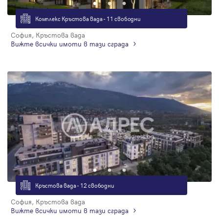
Парола
Комплекс Кръстова вада - 11 свободни
София, Кръстова вада
Вижте всички имоти в тази сграда
Вход с имейл
Забравена парола
Регистрация
Кръстова вада - 12 свободни
София, Кръстова вада
Вижте всички имоти в тази сграда