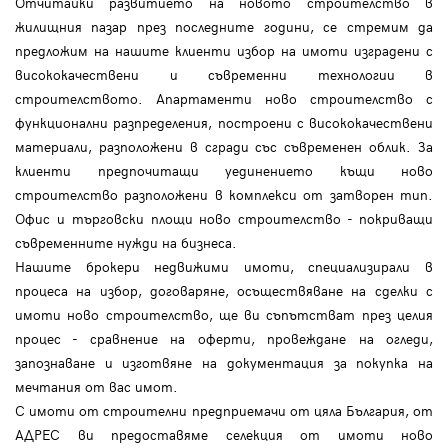
Отчитайки развитието на новото строителство в
жилищния пазар през последните години, се стремим да
предложим на нашите клиенти избор на имоти изградени с
висококачествени и съвременни технологии в
строителството. Апартаменти ново строителство с
функционални разпределения, построени с висококачествени
материали, разположени в сгради със съвременен облик. За
клиенти предпочитащи уединението къщи ново
строителство разположени в комплекси от затворен тип.
Офис и търговски площи ново строителство - покриващи
съвременните нужди на бизнеса.
Нашите брокери недвижими имоти, специализирали в
процеса на избор, договаряне, осъществяване на сделки с
имоти ново строителство, ще ви съпътстват през целия
процес - сравнение на оферти, провеждане на огледи,
запознаване и изготвяне на документация за покупка на
мечтания от вас имот.
С имоти от строителни предприемачи от цяла България, от
АДРЕС ви предоставяме селекция от имоти ново