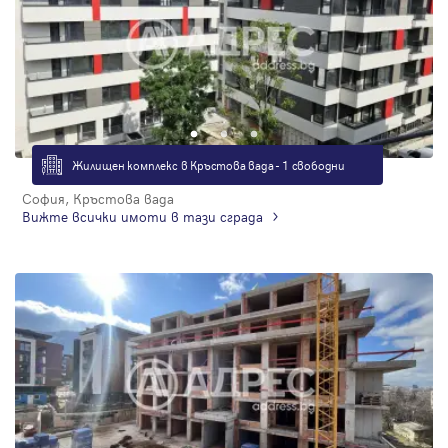
Жилищен комплекс в Кръстова вада - 1 свободни
София, Кръстова вада
Вижте всички имоти в тази сграда