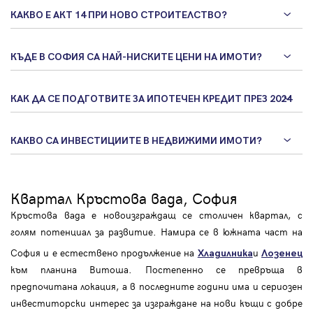
КАКВО Е АКТ 14 ПРИ НОВО СТРОИТЕЛСТВО?
КЪДЕ В СОФИЯ СА НАЙ-НИСКИТЕ ЦЕНИ НА ИМОТИ?
КАК ДА СЕ ПОДГОТВИТЕ ЗА ИПОТЕЧЕН КРЕДИТ ПРЕЗ 2024
КАКВО СА ИНВЕСТИЦИИТЕ В НЕДВИЖИМИ ИМОТИ?
Квартал Кръстова вада, София
Кръстова вада е новоизграждащ се столичен квартал, с
голям потенциал за развитие. Намира се в южната част на
София и е естествено продължение на
и
Хладилника
Лозенец
към планина Витоша. Постепенно се превръща в
предпочитана локация, a в последните години има и сериозен
инвеститорски интерес за изграждане на нови къщи с добре