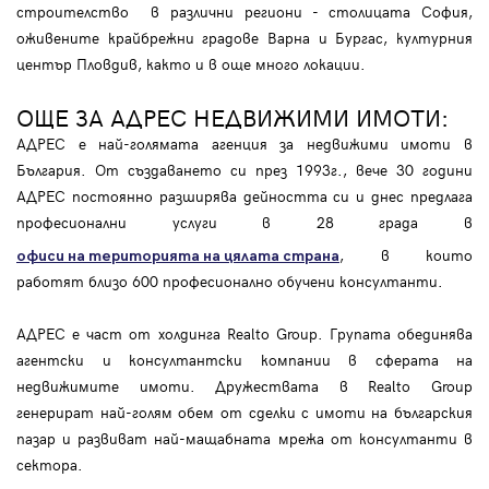
строителство в различни региони - столицата София,
оживените крайбрежни градове Варна и Бургас, културния
център Пловдив, както и в още много локации.
ОЩЕ ЗА АДРЕС НЕДВИЖИМИ ИМОТИ:
АДРЕС е най-голямата агенция за недвижими имоти в
България. От създаването си през 1993г., вече 30 години
АДРЕС постоянно разширява дейността си и днес предлага
професионални услуги в 28 града в
, в които
офиси на територията на цялата страна
работят близо 600 професионално обучени консултанти.
АДРЕС е част от холдинга Realto Group. Групата обединява
агентски и консултантски компании в сферата на
недвижимите имоти. Дружествата в Realto Group
генерират най-голям обем от сделки с имоти на българския
пазар и развиват най-мащабната мрежа от консултанти в
сектора.