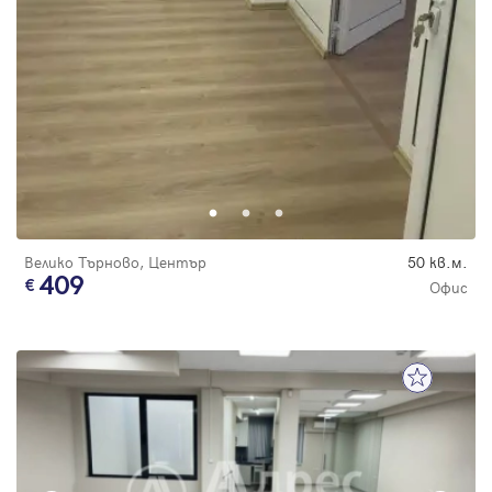
Велико Търново, Център
50 кв.м.
409
Офис