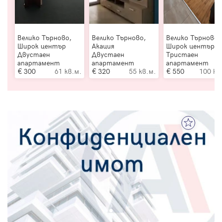
Велико Търново,
Велико Търново,
Велико Търново,
Широк център
Акация
Широк център
Двустаен
Двустаен
Тристаен
апартамент
апартамент
апартамент
300
61 кв.м.
320
55 кв.м.
550
100 кв