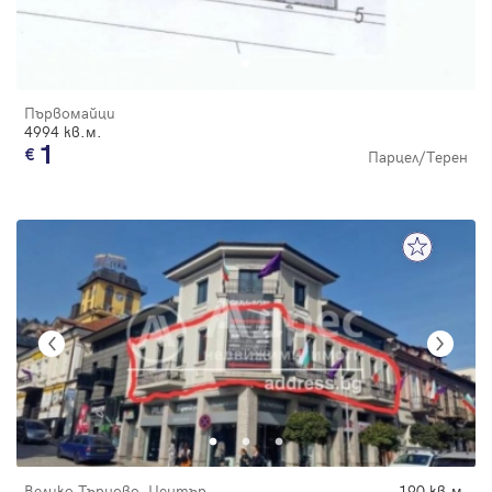
Първомайци
4994 кв.м.
1
Парцел/Терен
Велико Търново, Център
190 кв.м.