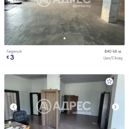
Парола
Вход с имейл
Леденик
840 кв.м.
3
Забравена парола
Цех/Склад
Регистрация