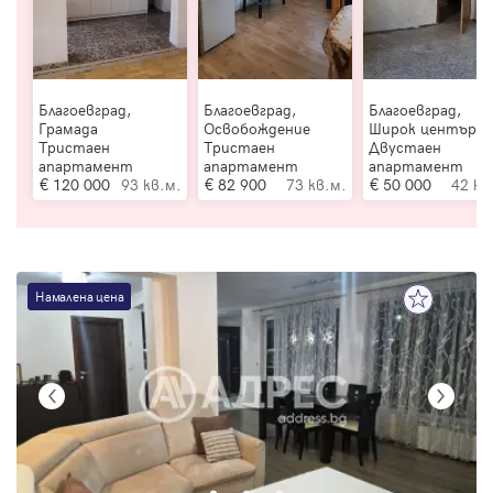
Благоевград,
Благоевград,
Благоевград,
Грамада
Освобождение
Широк център
Тристаен
Тристаен
Двустаен
апартамент
апартамент
апартамент
120 000
93 кв.м.
82 900
73 кв.м.
50 000
42 кв
Намалена цена