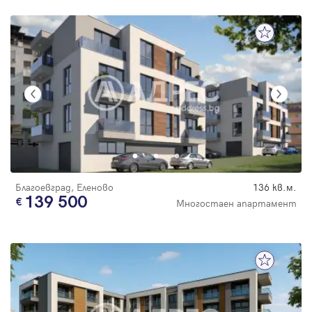
Благоевград, Еленово
136 кв.м.
139 500
Многостаен апартамент