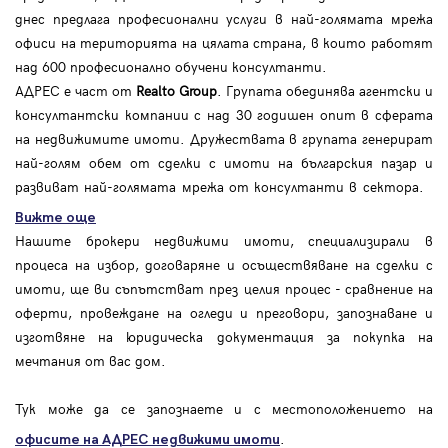
днес предлага професионални услуги в най-голямата мрежа
офиси на територията на цялата страна, в които работят
над 600 професионално обучени консултанти.
АДРЕС е част от
Realto Group
. Групата обединява агентски и
консултантски компании с над 30 годишен опит в сферата
на недвижимите имоти. Дружествата в групата генерират
най-голям обем от сделки с имоти на българския пазар и
развиват най-голямата мрежа от консултанти в сектора.
Вижте още
Нашите брокери недвижими имоти, специализирали в
процеса на избор, договаряне и осъществяване на сделки с
имоти, ще ви съпътстват през целия процес - сравнение на
оферти, провеждане на огледи и преговори, запознаване и
изготвяне на юридическа документация за покупка на
мечтания от вас дом.
Тук може да се запознаете и с местоположението на
.
офисите на АДРЕС
недвижими имоти