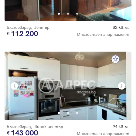
Парола
цена
Благоевград, Център
82 кв.м.
112 200
Многостаен апартамент
Вход с имейл
Забравена парола
Регистрация
Благоевград, Широк център
94 кв.м.
143 000
Многостаен апартамент