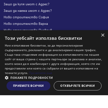
Защо да купя имот с Адрес?
Защо да наема имот с Адрес?
Ново строителство София
Ново строителство Варна
Ново строителство Пловдив
×
Ново строителство Бургас
Този уебсайт използва бисквитки
Защо да продам имот с Адрес?
Ние използваме бисквитки, за да персонализираме
Защо да отдам имот с Адрес?
съдържанието, рекламите и да анализираме нашия трафик.
Също така споделяме информация за използването на нашия
Наши офиси
сайт от ваша страна с нашите партньори за реклама и анализи,
Кариери
които може да я комбинират с друга информация, която сте им
предоставили или която са събрали от вашето използване на
Кои сме ние?
техните услуги.
Прочетете още
Франчайз
ПОКАЖЕТЕ ПОДРОБНОСТИ
Блог
ПРИЕМЕТЕ ВСИЧКИ
ОТХВЪРЛЕТЕ ВСИЧКИ
Виж на картата
Искаш ли да получаваш актуална информация за пазара
на недвижими имоти?