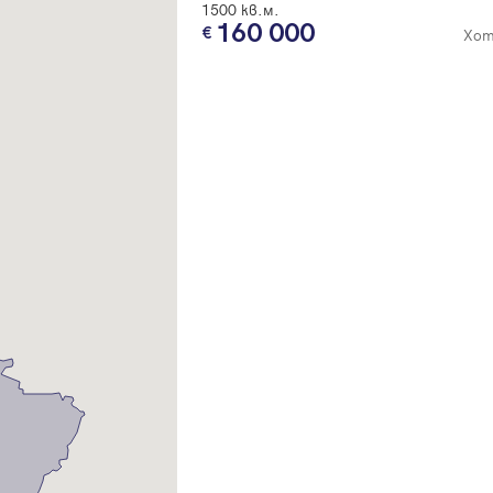
1500 кв.м.
160 000
Хот
Вход
Влезте с профила си, за да разгледате повече снимки и да получит
по-подробна информация.
Продължи с Facebook
Продължи с Google
Успех!
Успех!
или влезте с имейл
Благодарим ви! Проверете имейл адрес си, за да активирате