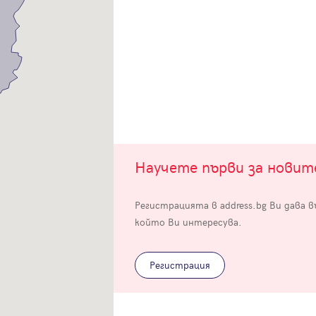
Благодарим ви! Очаквайте скоро да се свържем с вас!
регистрацията.
Имейл
Парола
Вход с имейл
Научете първи за нови
Забравена парола
Регистрация
Регистрацията в address.bg Ви дава 
който Ви интересува.
Регистрация