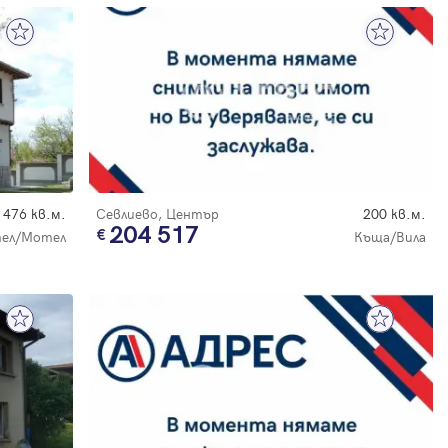
476 кв.м.
Севлиево, Център
200 кв.м.
204 517
ел/Мотел
Къща/Вила