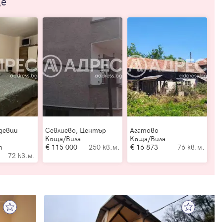
ще
девци
Севлиево, Център
Агатово
Къща/Вила
Къща/Вила
т
115 000
250 кв.м.
16 873
76 кв.м.
72 кв.м.