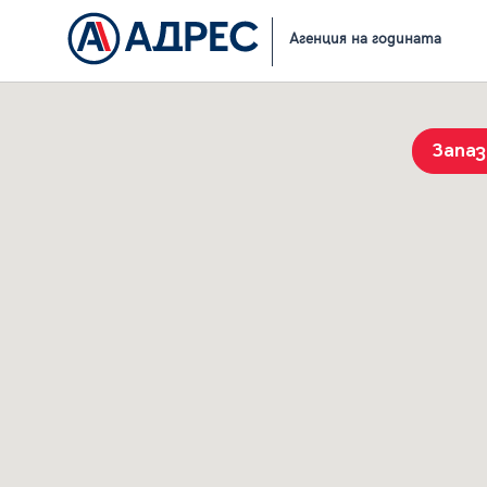
Начало
Резултати от търсене
Агенция на годината
Запа
История на търсенията