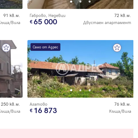
91 кв.м.
Габрово, Недевци
72 кв.м.
65 000
Къща/Вила
Двустаен апартамент
Само от Адрес
250 кв.м.
Агатово
76 кв.м.
16 873
Къща/Вила
Къща/Вила