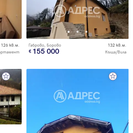
126 кв.м.
Габрово, Борово
132 кв.м.
155 000
партамент
Къща/Вила