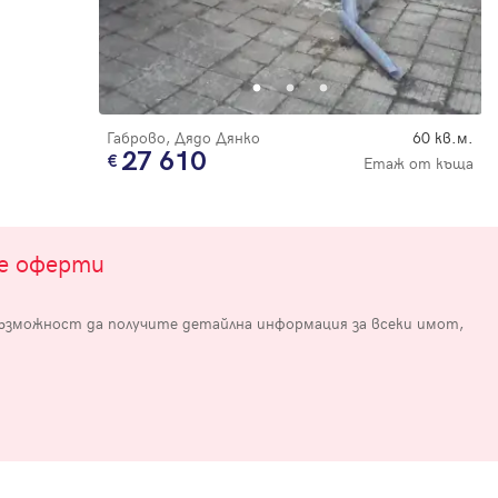
Габрово, Дядо Дянко
60 кв.м.
27 610
Етаж от къща
те оферти
възможност да получите детайлна информация за всеки имот,