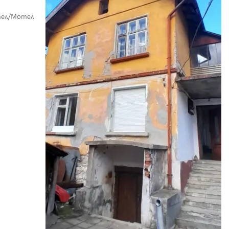
ел/Мотел
е