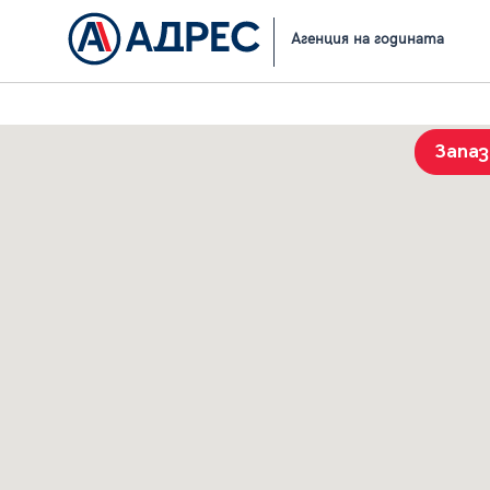
Начало
Резултати от търсене
Агенция на годината
Запа
История на търсенията