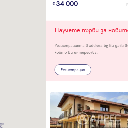
34 000
Научете първи за нови
Регистрацията в address.bg Ви дава 
Вход
който Ви интересува.
Влезте с профила си, за да разгледате повече снимки и да получит
по-подробна информация.
Регистрация
Продължи с Facebook
Продължи с Google
Успех!
Успех!
или влезте с имейл
Благодарим ви! Проверете имейл адрес си, за да активирате