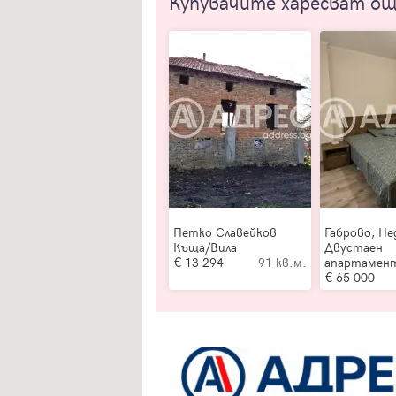
Купувачите харесват о
Петко Славейков
Габрово, Не
Къща/Вила
Двустаен
13 294
91 кв.м.
апартамен
65 000