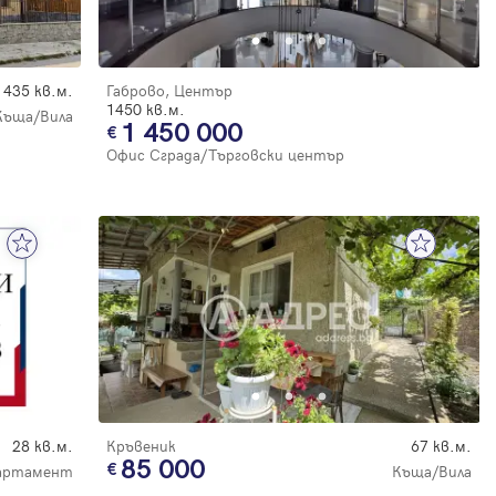
435 кв.м.
Габрово, Център
1450 кв.м.
Къща/Вила
1 450 000
Офис Сграда/Търговски център
28 кв.м.
Кръвеник
67 кв.м.
85 000
партамент
Къща/Вила