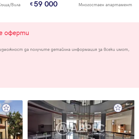
59 000
Къща/Вила
Многостаен апартамент
те оферти
възможност да получите детайлна информация за всеки имот,
е