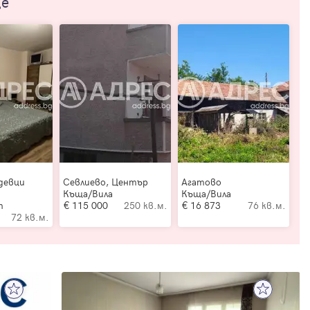
ще
девци
Севлиево, Център
Агатово
Къща/Вила
Къща/Вила
т
115 000
250 кв.м.
16 873
76 кв.м.
72 кв.м.