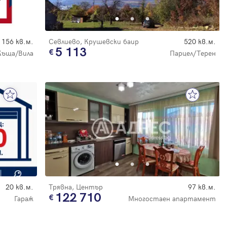
156 кв.м.
Севлиево, Крушевски баир
520 кв.м.
5 113
Къща/Вила
Парцел/Терен
20 кв.м.
Трявна, Център
97 кв.м.
122 710
Гараж
Многостаен апартамент