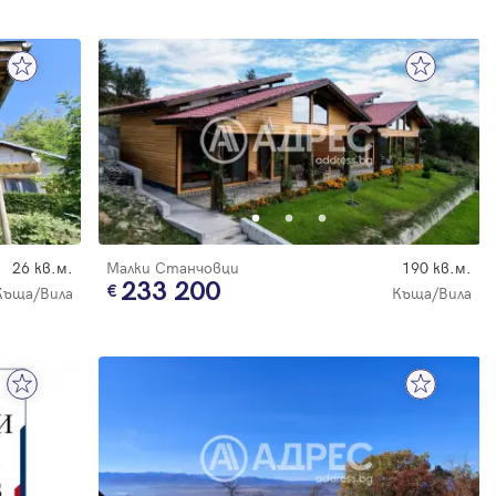
26 кв.м.
Малки Станчовци
190 кв.м.
233 200
Къща/Вила
Къща/Вила