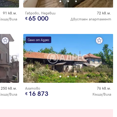
91 кв.м.
Габрово, Недевци
72 кв.м.
65 000
Къща/Вила
Двустаен апартамент
Само от Адрес
250 кв.м.
Агатово
76 кв.м.
16 873
Къща/Вила
Къща/Вила