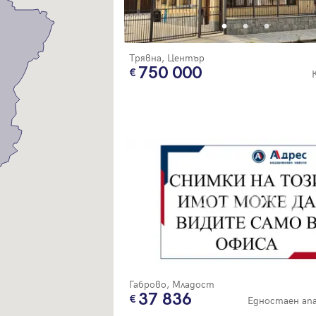
Благодарим ви! Очаквайте скоро да се свържем с вас!
регистрацията.
Имейл
Парола
Трявна, Център
750 000
Вход с имейл
Забравена парола
Регистрация
Габрово, Младост
37 836
Едностаен а