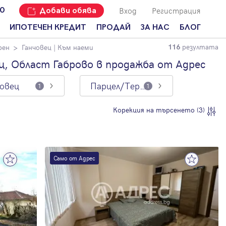
Вход
Регистрация
00
Добави обява
ИПОТЕЧЕН КРЕДИТ
ПРОДАЙ
ЗА НАС
БЛОГ
резултата
рен
Ганчовец
| Към наеми
116
Добави
Наши офиси
За продавачи
обява
ц, Област Габрово в продажба от Адрес
Кариери
За купувачи
Защо да
човец
Парцел/Терен
продам
1
1
Кои сме ние?
Ипотечно
имот с
кредитиране
Адрес?
Мениджмънт
Корекция на търсенето (3)
За
наемодатели
Address Run
За
Франчайз
наематели
Само от Адрес
Често
Анализ на
задавани
пазара
въпроси
Новини