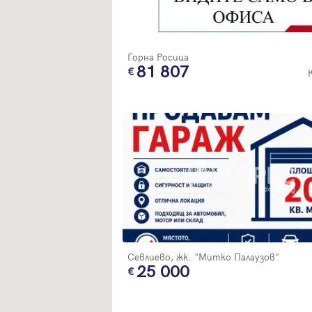
Горна Росица
81 807
Севлиево, жк. "Митко Палаузов"
25 000