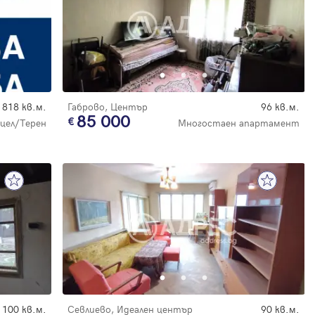
818 кв.м.
Габрово, Център
96 кв.м.
85 000
цел/Терен
Многостаен апартамент
100 кв.м.
Севлиево, Идеален център
90 кв.м.