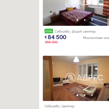
Новo
Севлиево, Широк център
84 500
Многостаен ап
85 000
Севлиево, Център