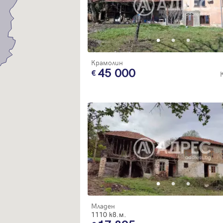
Благодарим ви! Очаквайте скоро да се свържем с вас!
регистрацията.
Имейл
Парола
Крамолин
45 000
Вход с имейл
Забравена парола
Регистрация
Младен
1110 кв.м.