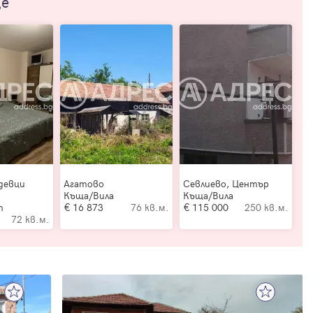
ще
девци
Агатово
Севлиево, Център
Къща/Вила
Къща/Вила
т
16 873
76 кв.м.
115 000
250 кв.м.
72 кв.м.