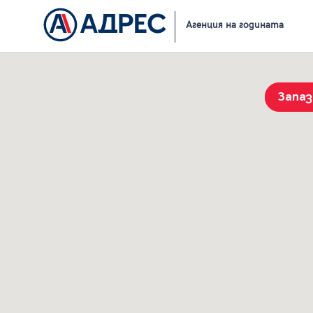
Начало
Резултати от търсене
Агенция на годината
Запа
История на търсенията