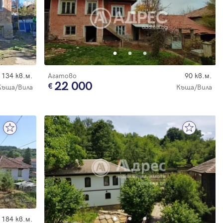
134 кв.м.
Агатово
90 кв.м.
22 000
Къща/Вила
Къща/Вила
184 кв.м.