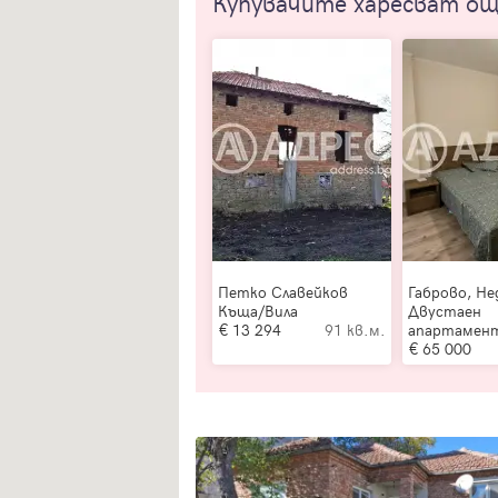
Купувачите харесват о
Петко Славейков
Габрово, Не
Къща/Вила
Двустаен
13 294
91 кв.м.
апартамен
65 000