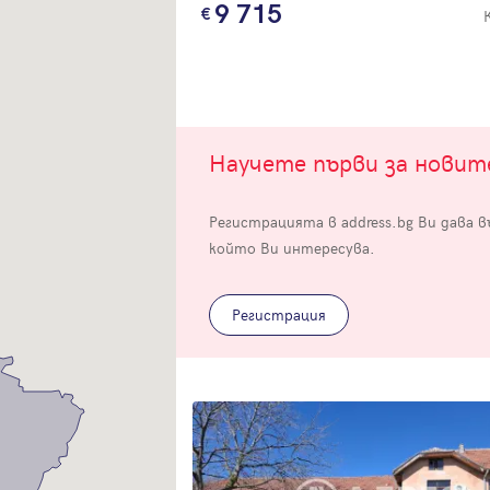
9 715
Научете първи за нови
Вход
Регистрацията в address.bg Ви дава 
Влезте с профила си, за да разгледате повече снимки и да получит
който Ви интересува.
по-подробна информация.
Регистрация
Продължи с Facebook
Продължи с Google
Успех!
Успех!
или влезте с имейл
Благодарим ви! Проверете имейл адрес си, за да активирате