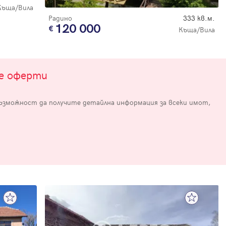
Къща/Вила
Радино
333 кв.м.
120 000
Къща/Вила
те оферти
възможност да получите детайлна информация за всеки имот,
е