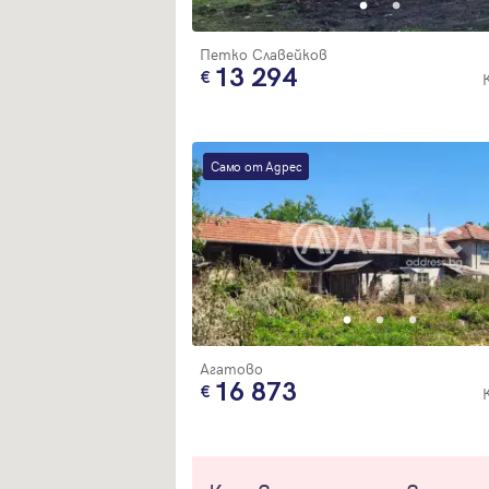
Петко Славейков
13 294
Само от Адрес
Агатово
16 873