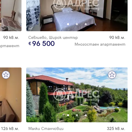
90 кв.м.
Севлиево, Широк център
90 кв.м.
96 500
Многостаен апартамент
артамент
126 кв.м.
Малки Станчовци
325 кв.м.