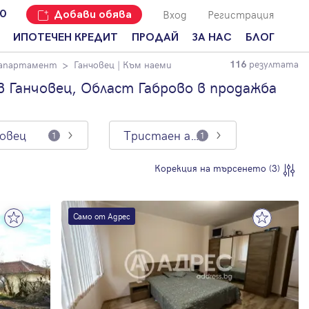
Вход
Регистрация
00
Добави обява
ИПОТЕЧЕН КРЕДИТ
ПРОДАЙ
ЗА НАС
БЛОГ
резултата
 апартамент
Ганчовец
| Към наеми
116
Добави
Наши офиси
За продавачи
обява
 Ганчовец, Област Габрово в продажба
Кариери
За купувачи
Защо да
продам
Кои сме ние?
Ипотечно
имот с
кредитиране
човец
Тристаен апартамент
1
1
Адрес?
Мениджмънт
За
Корекция на търсенето (3)
наемодатели
Address Run
За
Франчайз
наематели
Само от Адрес
Често
Анализ на
задавани
пазара
въпроси
Новини