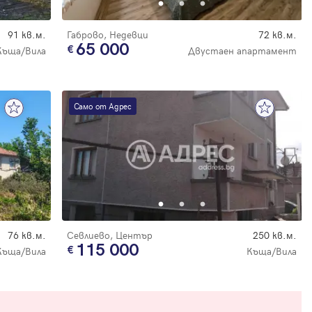
91 кв.м.
Габрово, Недевци
72 кв.м.
65 000
Къща/Вила
Двустаен апартамент
Само от Адрес
76 кв.м.
Севлиево, Център
250 кв.м.
115 000
Къща/Вила
Къща/Вила