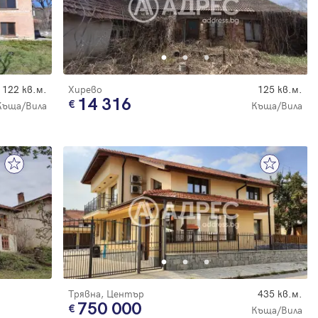
122 кв.м.
Хирево
125 кв.м.
14 316
Къща/Вила
Къща/Вила
Трявна, Център
435 кв.м.
750 000
Къща/Вила