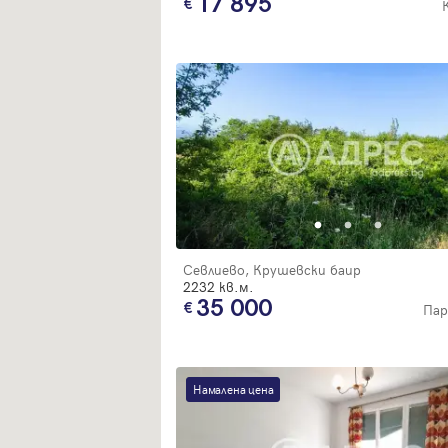
17 895
Севлиево, Крушевски баир
2232 кв.м.
35 000
Пар
Намалена цена