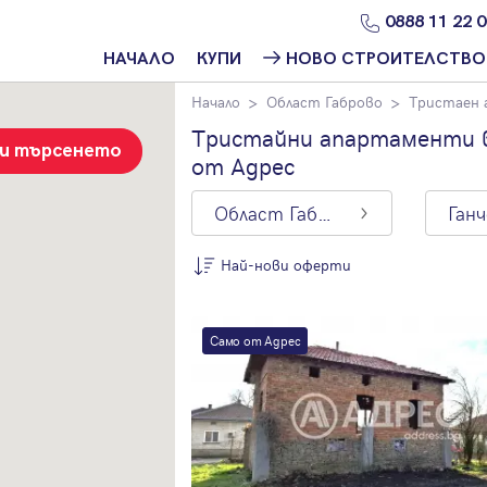
0888 11 22 
НАЧАЛО
КУПИ
НОВО СТРОИТЕЛСТВО
Начало
Област Габрово
Тристаен
Намери
Ново
имот
строителство
Тристайни апартаменти в
София
зи търсенето
от Адрес
Защо да купя
имот с
Ново
Адрес?
строителство
Област Габрово
Ган
Варна
Ново
Най-нови оферти
строителство
Пловдив
По цена
Ново
Само от Адрес
Най-нови
строителство
оферти
Бургас
Цена на кв.м.
Проекти ново
строителство
С намалена
цена