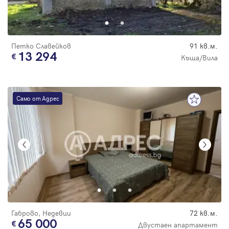
Парола
Петко Славейков
91 кв.м.
13 294
Къща/Вила
Вход с имейл
Само от Адрес
Забравена парола
Регистрация
Габрово, Недевци
72 кв.м.
65 000
Двустаен апартамент