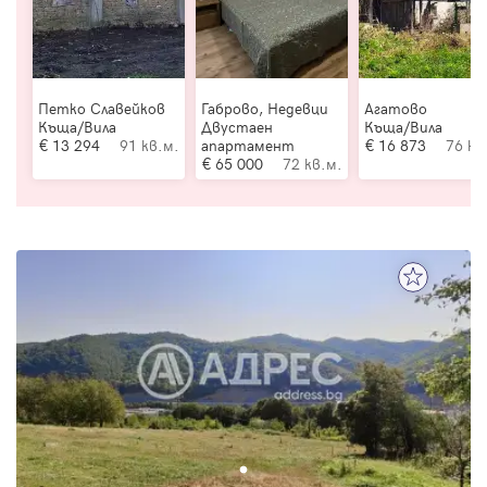
Петко Славейков
Габрово, Недевци
Агатово
Къща/Вила
Двустаен
Къща/Вила
13 294
91 кв.м.
апартамент
16 873
76 кв
65 000
72 кв.м.