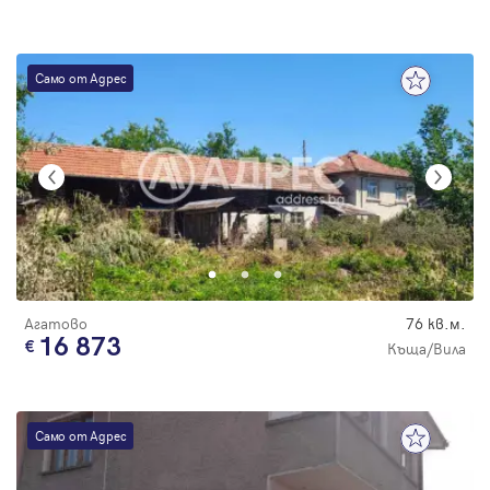
Само от Адрес
Агатово
76 кв.м.
16 873
Къща/Вила
Само от Адрес