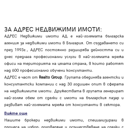
ЗА АДРЕС НЕДВИЖИМИ ИМОТИ:
АДРЕС Недвижими имоти АД е най-голямата българска
агенция за недвижими имоти в България. От създаването си
през 1993г., АДРЕС постоянно разширява дейността си и
днес предлага професионални услуги в най-голямата мрежа
офиси на територията на цялата страна, в които работят
над 600 професионално обучени консултанти.
АДРЕС е част от
Realto Group
. Групата обединява агентски и
консултантски компании с над 30 годишен опит в сферата
на недвижимите имоти. Дружествата в групата генерират
най-голям обем от сделки с имоти на българския пазар и
развиват най-голямата мрежа от консултанти в сектора.
Вижте още
Нашите брокери недвижими имоти, специализирали в
процеса на избор, договаряне и осъществяване на сделки с