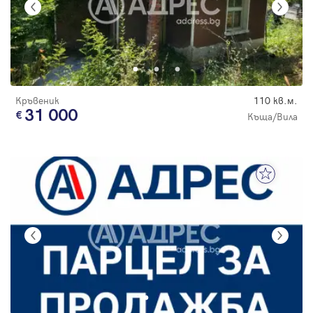
Кръвеник
110 кв.м.
31 000
Къща/Вила