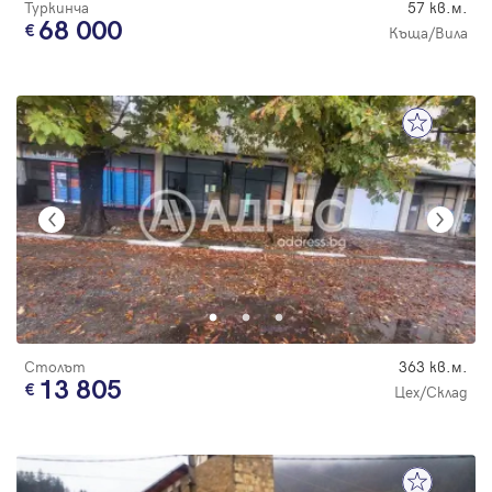
Туркинча
57 кв.м.
68 000
Къща/Вила
Столът
363 кв.м.
13 805
Цех/Склад