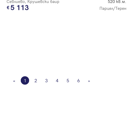
Севлиево, Крушевски баир
520 кв.м.
5 113
Парцел/Терен
«
1
2
3
4
5
6
»