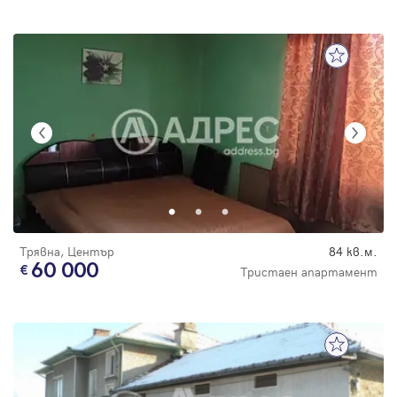
Трявна, Център
84 кв.м.
60 000
Тристаен апартамент