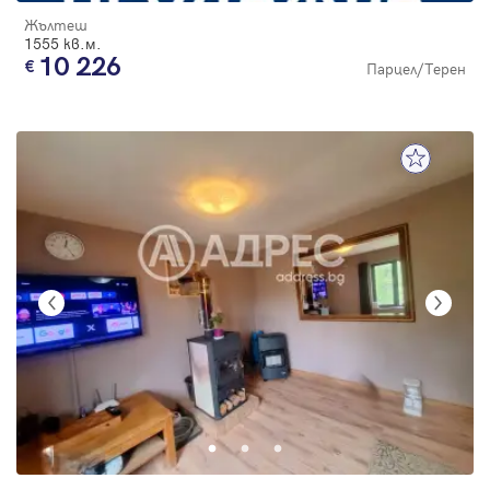
Жълтеш
1555 кв.м.
10 226
Парцел/Терен