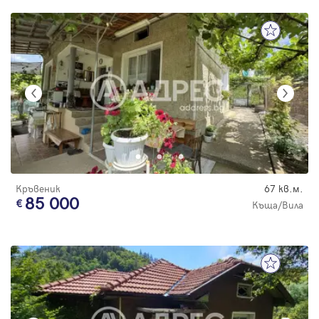
Кръвеник
67 кв.м.
85 000
Къща/Вила