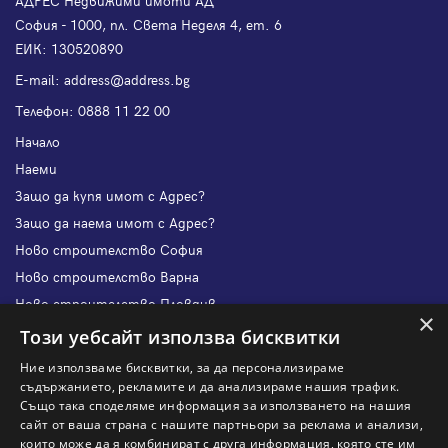
АДРЕС Недвижими имоти АД
София - 1000, пл. Света Неделя 4, ет. 6
ЕИК: 130520890
Е-mail:
address@address.bg
Телефон:
0888 11 22 00
Начало
Наеми
Защо да купя имот с Адрес?
Защо да наема имот с Адрес?
Ново строителство София
Ново строителство Варна
Ново строителство Пловдив
×
Ново строителство Бургас
Този уебсайт използва бисквитки
Защо да продам имот с Адрес?
Ние използваме бисквитки, за да персонализираме
Защо да отдам имот с Адрес?
съдържанието, рекламите и да анализираме нашия трафик.
Също така споделяме информация за използването на нашия
Наши офиси
сайт от ваша страна с нашите партньори за реклама и анализи,
Кариери
които може да я комбинират с друга информация, която сте им