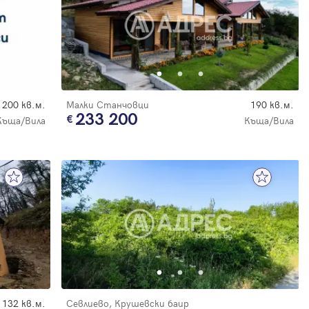
200 кв.м.
Малки Станчовци
190 кв.м.
233 200
Къща/Вила
Къща/Вила
132 кв.м.
Севлиево, Крушевски баир