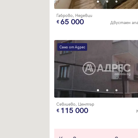
Габрово, Недевци
65 000
Двустаен ап
Само от Адрес
Севлиево, Център
115 000