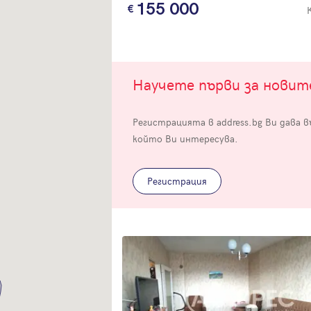
155 000
Научете първи за нови
Вход
Регистрацията в address.bg Ви дава 
който Ви интересува.
Влезте с профила си, за да разгледате повече снимки и да получит
по-подробна информация.
Регистрация
Продължи с Facebook
Продължи с Google
Успех!
Успех!
или влезте с имейл
Благодарим ви! Проверете имейл адрес си, за да активирате