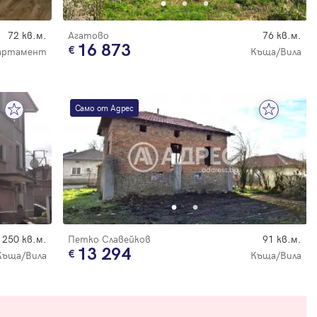
72 кв.м.
Агатово
76 кв.м.
16 873
артамент
Къща/Вила
Само от Адрес
250 кв.м.
Петко Славейков
91 кв.м.
13 294
Къща/Вила
Къща/Вила