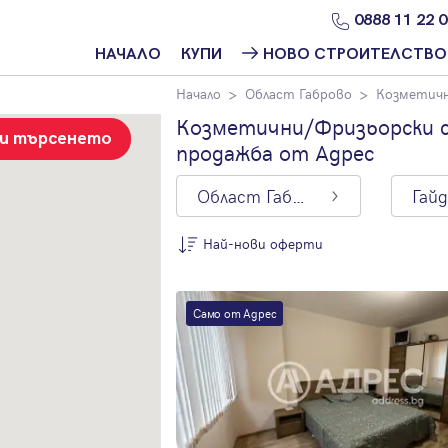
0888 11 22 
НАЧАЛО
КУПИ
НОВО СТРОИТЕЛСТВО
Начало
Област Габрово
Козметичн
Намери
Ново
имот
строителство
Козметични/Фризьорски ст
София
зи търсенето
продажба от Адрес
Защо да купя
имот с
Ново
Адрес?
строителство
Област Габрово
Гай
Варна
Ново
Най-нови оферти
строителство
Пловдив
По цена
Ново
Само от Адрес
Най-нови
строителство
оферти
Бургас
Цена на кв.м.
Проекти ново
строителство
С намалена
цена