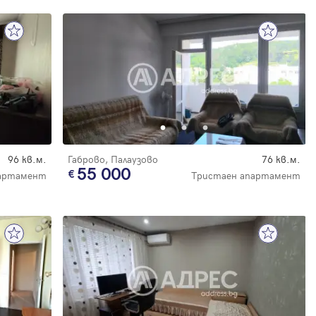
96 кв.м.
Габрово, Палаузово
76 кв.м.
55 000
артамент
Тристаен апартамент