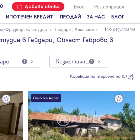
Вход
Регистрация
00
Добави обява
ИПОТЕЧЕН КРЕДИТ
ПРОДАЙ
ЗА НАС
БЛОГ
резултата
о/Фризьорско студио
Гайдари
| Към наеми
116
Добави
Наши офиси
За продавачи
обява
удиа в Гайдари, Област Габрово в
Кариери
За купувачи
Защо да
продам
Кои сме ние?
Ипотечно
имот с
кредитиране
дари
Козметично/Фризьорско студио
1
1
Адрес?
Мениджмънт
За
Корекция на търсенето (3)
наемодатели
Address Run
За
Франчайз
наематели
Само от Адрес
Често
Анализ на
задавани
пазара
въпроси
Новини