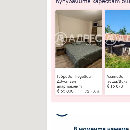
Купувачите харесват о
Габрово, Недевци
Агатово
Двустаен
Къща/Вила
апартамент
16 873
65 000
72 кв.м.