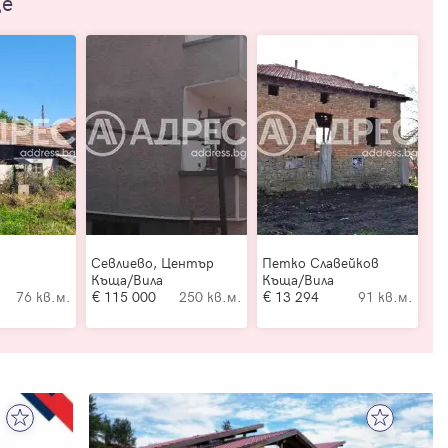
ще
Севлиево, Център
Петко Славейков
Къща/Вила
Къща/Вила
76 кв.м.
115 000
250 кв.м.
13 294
91 кв.м.