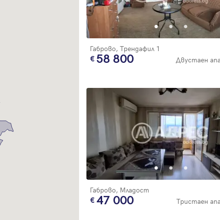
Благодарим ви! Очаквайте скоро да се свържем с вас!
регистрацията.
Имейл
Парола
Габрово, Трендафил 1
58 800
Двустаен ап
Вход с имейл
Забравена парола
Регистрация
Габрово, Младост
47 000
Тристаен а