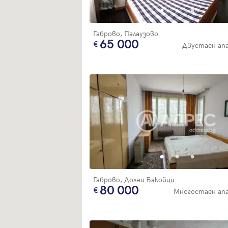
Габрово, Палаузово
65 000
Двустаен ап
Габрово, Долни Бакойци
80 000
Многостаен ап