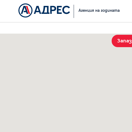
Начало
Резултати от търсене
Агенция на годината
Запа
История на търсенията