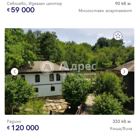
Севлиево, Идеален център
90 кв.м.
59 000
Многостаен апартамент
Радино
333 кв.м.
120 000
Къща/Вила