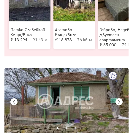
Петко Славейков
Агатово
Габрово, Недевц
Къща/Вила
Къща/Вила
Двустаен
13 294
91 кв.м.
16 873
76 кв.м.
апартамент
65 000
72 кв