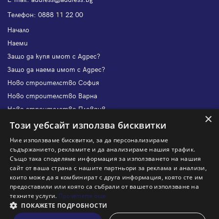
Телефон:
0888 11 22 00
Начало
Наеми
Защо да купя имот с Адрес?
Защо да наема имот с Адрес?
Ново строителство София
Ново строителство Варна
Ново строителство Пловдив
×
Ново строителство Бургас
Този уебсайт използва бисквитки
Защо да продам имот с Адрес?
Ние използваме бисквитки, за да персонализираме
Защо да отдам имот с Адрес?
съдържанието, рекламите и да анализираме нашия трафик.
Също така споделяме информация за използването на нашия
Наши офиси
сайт от ваша страна с нашите партньори за реклама и анализи,
Кариери
които може да я комбинират с друга информация, която сте им
предоставили или която са събрали от вашето използване на
Кои сме ние?
техните услуги.
Прочетете още
Франчайз
ПОКАЖЕТЕ ПОДРОБНОСТИ
Блог