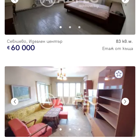
Севлиево, Идеален център
83 кв.м.
60 000
Етаж от къща