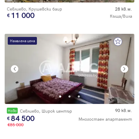
Севлиево, Крушевски баир
28 кв.м.
11 000
Къща/Вила
Намалена цена
90 кв.м.
Новo
Севлиево, Широк център
84 500
Многостаен апартамент
85 000