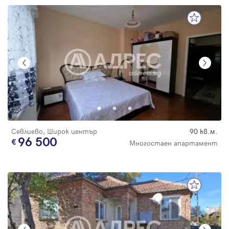
Севлиево, Широк център
90 кв.м.
96 500
Многостаен апартамент