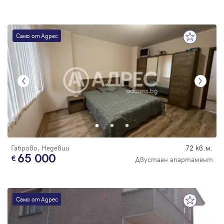
Само от Адрес
Габрово, Недевци
72 кв.м.
65 000
Двустаен апартамент
Само от Адрес