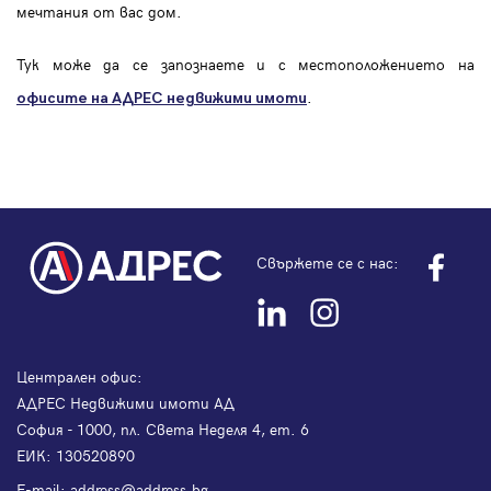
мечтания от вас дом.
Тук може да се запознаете и с местоположението на
.
офисите на АДРЕС
недвижими имоти
Свържете се с нас:
Централен офис:
АДРЕС Недвижими имоти АД
София - 1000, пл. Света Неделя 4, ет. 6
ЕИК: 130520890
Е-mail:
address@address.bg