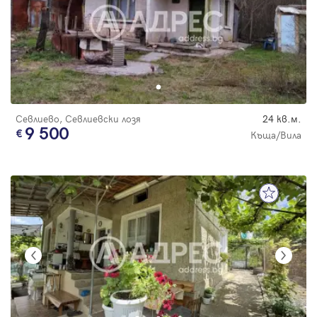
Севлиево, Севлиевски лозя
24 кв.м.
9 500
Къща/Вила