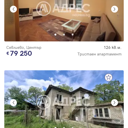
Севлиево, Център
126 кв.м.
79 250
Тристаен апартамент