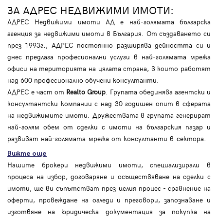
ЗА АДРЕС НЕДВИЖИМИ ИМОТИ:
АДРЕС Недвижими имоти АД е най-голямата българска
агенция за недвижими имоти в България. От създаването си
през 1993г., АДРЕС постоянно разширява дейността си и
днес предлага професионални услуги в най-голямата мрежа
офиси на територията на цялата страна, в които работят
над 600 професионално обучени консултанти.
АДРЕС е част от
Realto Group
. Групата обединява агентски и
консултантски компании с над 30 годишен опит в сферата
на недвижимите имоти. Дружествата в групата генерират
най-голям обем от сделки с имоти на българския пазар и
развиват най-голямата мрежа от консултанти в сектора.
Вижте още
Нашите брокери недвижими имоти, специализирали в
процеса на избор, договаряне и осъществяване на сделки с
имоти, ще ви съпътстват през целия процес - сравнение на
оферти, провеждане на огледи и преговори, запознаване и
изготвяне на юридическа документация за покупка на