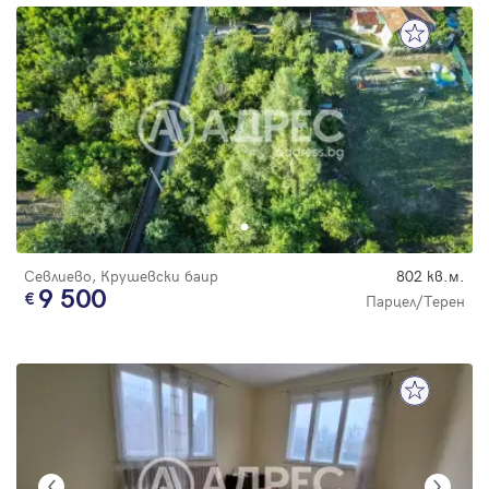
Севлиево, Крушевски баир
802 кв.м.
9 500
Парцел/Терен