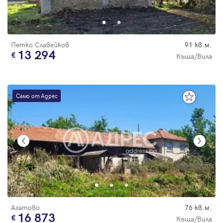
Парола
Петко Славейков
91 кв.м.
13 294
Къща/Вила
Вход с имейл
Само от Адрес
Забравена парола
Регистрация
Агатово
76 кв.м.
16 873
Къща/Вила