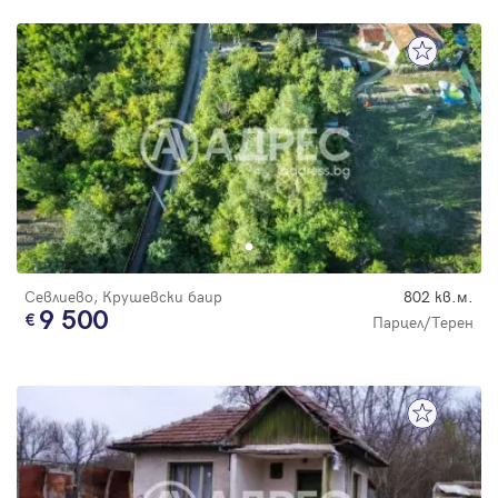
Севлиево, Крушевски баир
802 кв.м.
9 500
Парцел/Терен