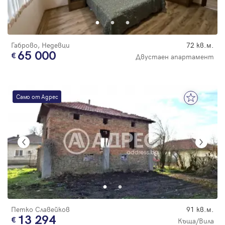
Парола
Габрово, Недевци
72 кв.м.
65 000
Двустаен апартамент
Вход с имейл
Само от Адрес
Забравена парола
Регистрация
Петко Славейков
91 кв.м.
13 294
Къща/Вила