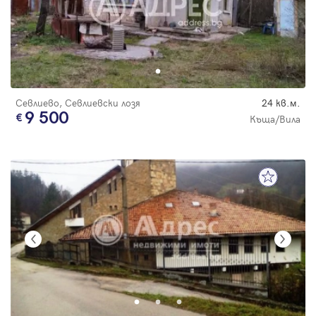
Севлиево, Севлиевски лозя
24 кв.м.
9 500
Къща/Вила