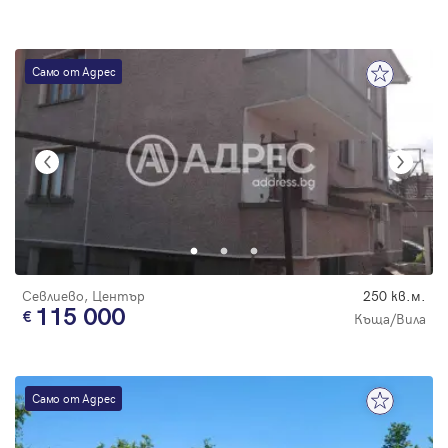
Само от Адрес
Севлиево, Център
250 кв.м.
115 000
Къща/Вила
Само от Адрес