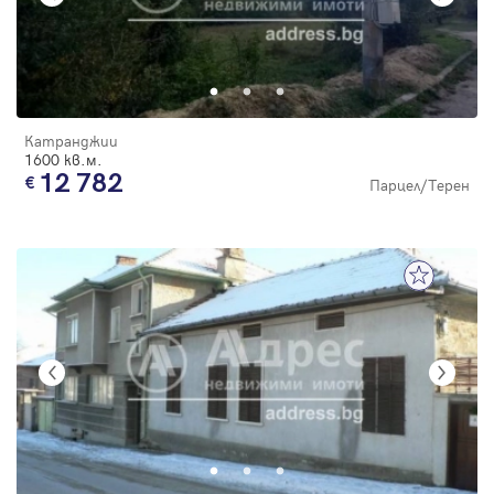
Катранджии
1600 кв.м.
12 782
Парцел/Терен