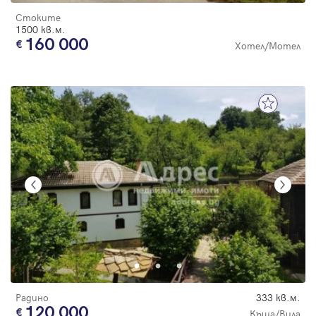
Стоките
1500 кв.м.
160 000
Хотел/Мотел
Радино
333 кв.м.
120 000
Къща/Вила