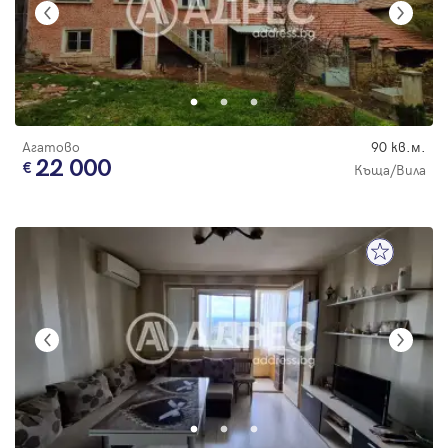
Агатово
90 кв.м.
22 000
Къща/Вила