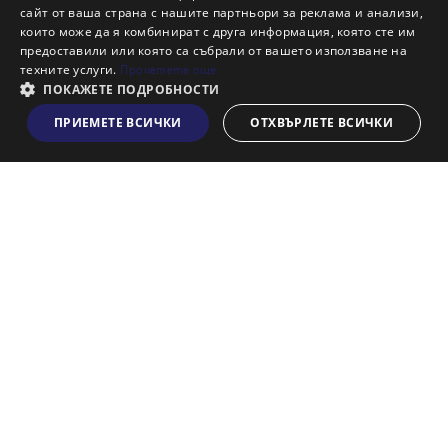
сайт от ваша страна с нашите партньори за реклама и анализи,
Кариери
които може да я комбинират с друга информация, която сте им
предоставили или която са събрали от вашето използване на
Кои сме ние?
техните услуги.
Прочетете още
Франчайз
ПОКАЖЕТЕ ПОДРОБНОСТИ
Блог
ПРИЕМЕТЕ ВСИЧКИ
ОТХВЪРЛЕТЕ ВСИЧКИ
Виж на картата
Искаш ли да получаваш актуална информация за пазара
на недвижими имоти?
Абонирам се
НАЙ-ПОПУЛЯРНИ ТЪРСЕНИЯ:
Общи условия
Политика за "бисквитки"
Политики за поверителност
Политика по качеството