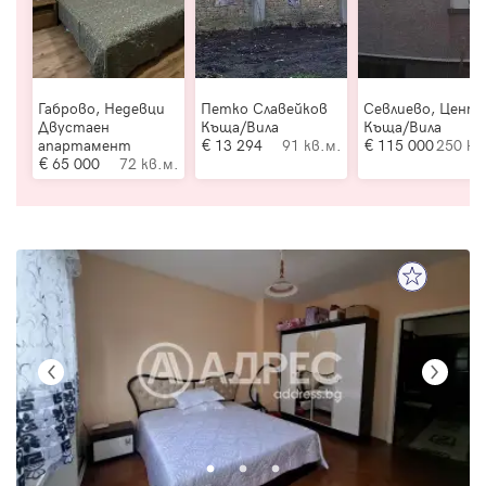
Габрово, Недевци
Петко Славейков
Севлиево, Цент
Двустаен
Къща/Вила
Къща/Вила
апартамент
13 294
91 кв.м.
115 000
250 кв
65 000
72 кв.м.