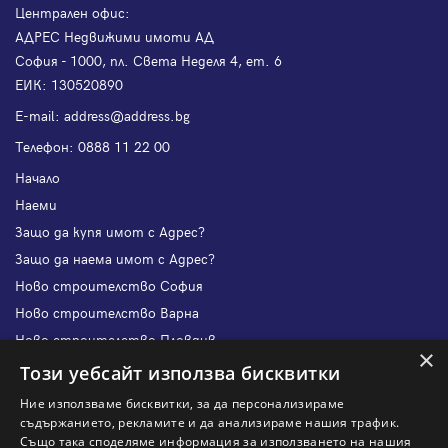
Централен офис:
АДРЕС Недвижими имоти АД
София - 1000, пл. Света Неделя 4, ет. 6
ЕИК: 130520890
Е-mail:
address@address.bg
Телефон:
0888 11 22 00
Начало
Наеми
Защо да купя имот с Адрес?
Защо да наема имот с Адрес?
Ново строителство София
Ново строителство Варна
Ново строителство Пловдив
×
Ново строителство Бургас
Този уебсайт използва бисквитки
Защо да продам имот с Адрес?
Ние използваме бисквитки, за да персонализираме
Защо да отдам имот с Адрес?
съдържанието, рекламите и да анализираме нашия трафик.
Също така споделяме информация за използването на нашия
Наши офиси