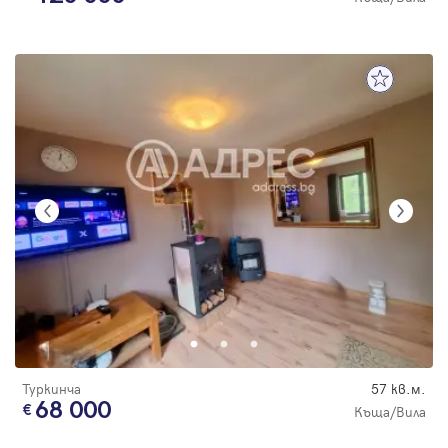
Туркинча
57 кв.м.
68 000
Къща/Вила