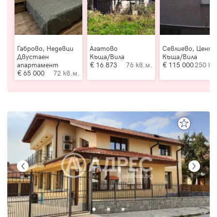
Габрово, Недевци
Агатово
Севлиево, Цент
Двустаен
Къща/Вила
Къща/Вила
апартамент
16 873
76 кв.м.
115 000
250 кв
65 000
72 кв.м.