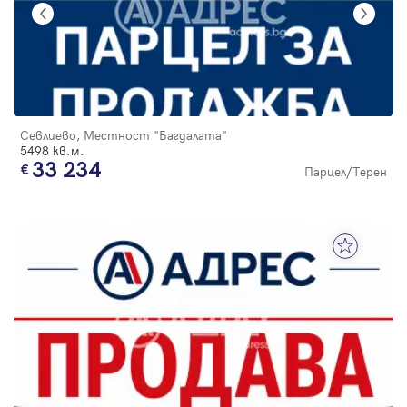
Севлиево, Местност "Багдалата"
5498 кв.м.
33 234
Парцел/Терен