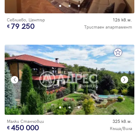
Севлиево, Център
126 кв.м.
79 250
Тристаен апартамент
Малки Станчовци
325 кв.м.
450 000
Къща/Вила