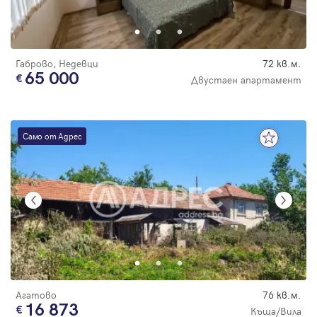
Парола
Габрово, Недевци
72 кв.м.
65 000
Двустаен апартамент
Вход с имейл
Само от Адрес
Забравена парола
Регистрация
Агатово
76 кв.м.
16 873
Къща/Вила