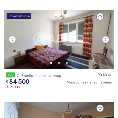
Намалена цена
90 кв.м.
Новo
Севлиево, Широк център
84 500
Многостаен апартамент
85 000