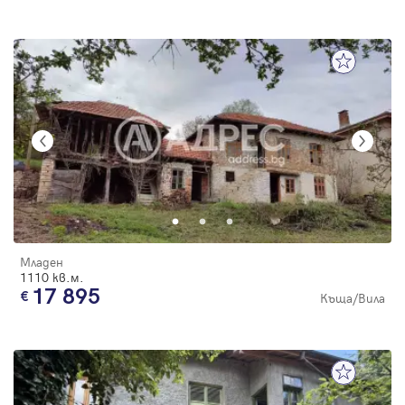
Младен
1110 кв.м.
17 895
Къща/Вила