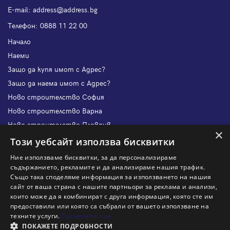
Е-mail:
address@address.bg
Телефон:
0888 11 22 00
Начало
Наеми
Защо да купя имот с Адрес?
Защо да наема имот с Адрес?
Ново строителство София
Ново строителство Варна
Ново строителство Пловдив
×
Ново строителство Бургас
Този уебсайт използва бисквитки
Защо да продам имот с Адрес?
Ние използваме бисквитки, за да персонализираме
Защо да отдам имот с Адрес?
съдържанието, рекламите и да анализираме нашия трафик.
Също така споделяме информация за използването на нашия
Наши офиси
сайт от ваша страна с нашите партньори за реклама и анализи,
Кариери
които може да я комбинират с друга информация, която сте им
предоставили или която са събрали от вашето използване на
Кои сме ние?
техните услуги.
Прочетете още
Франчайз
ПОКАЖЕТЕ ПОДРОБНОСТИ