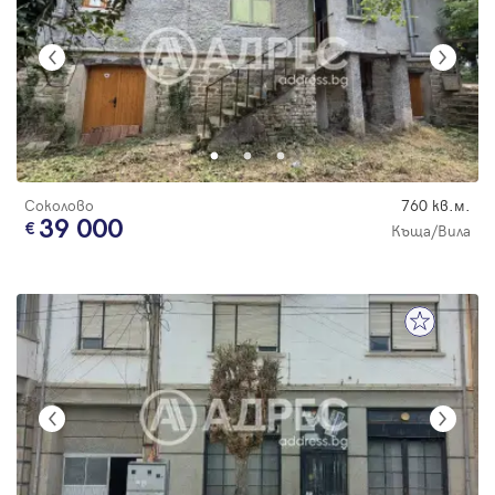
Соколово
760 кв.м.
39 000
Къща/Вила