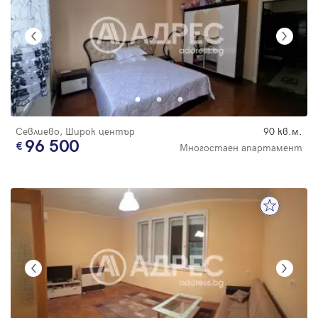
Севлиево, Широк център
90 кв.м.
96 500
Многостаен апартамент