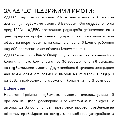
ЗА АДРЕС НЕДВИЖИМИ ИМОТИ:
АДРЕС Недвижими имоти АД е най-голямата българска
агенция за недвижими имоти в България. От създаването си
през 1993г., АДРЕС постоянно разширява дейността си и
днес предлага професионални услуги в най-голямата мрежа
офиси на територията на цялата страна, в които работят
над 600 професионално обучени консултанти.
АДРЕС е част от
Realto Group
. Групата обединява агентски и
консултантски компании с над 30 годишен опит в сферата
на недвижимите имоти. Дружествата в групата генерират
най-голям обем от сделки с имоти на българския пазар и
развиват най-голямата мрежа от консултанти в сектора.
Вижте още
Нашите брокери недвижими имоти, специализирали в
процеса на избор, договаряне и осъществяване на сделки с
имоти, ще ви съпътстват през целия процес - сравнение на
оферти, провеждане на огледи и преговори, запознаване и