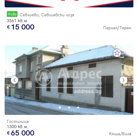
Новo
Севлиево, Севлиевски лозя
3561 кв.м.
15 000
Парцел/Терен
Гостилица
1300 кв.м.
65 000
Къща/Вила