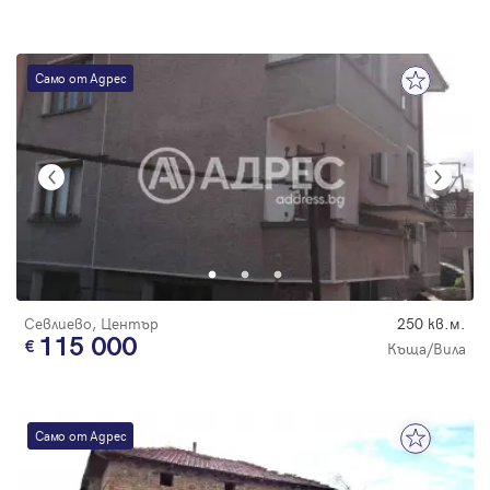
Само от Адрес
Севлиево, Център
250 кв.м.
115 000
Къща/Вила
Само от Адрес