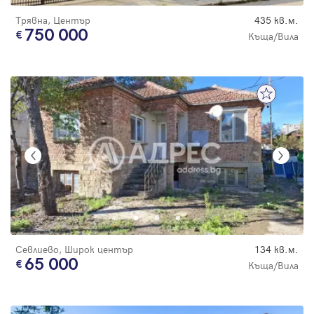
Трявна, Център
435 кв.м.
750 000
Къща/Вила
Севлиево, Широк център
134 кв.м.
65 000
Къща/Вила