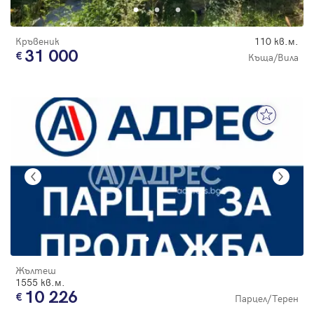
Кръвеник
110 кв.м.
31 000
Къща/Вила
Жълтеш
1555 кв.м.
10 226
Парцел/Терен