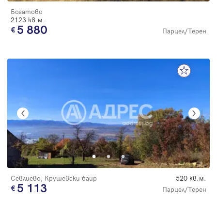
Богатово
2123 кв.м.
5 880
Парцел/Терен
Севлиево, Крушевски баир
520 кв.м.
5 113
Парцел/Терен