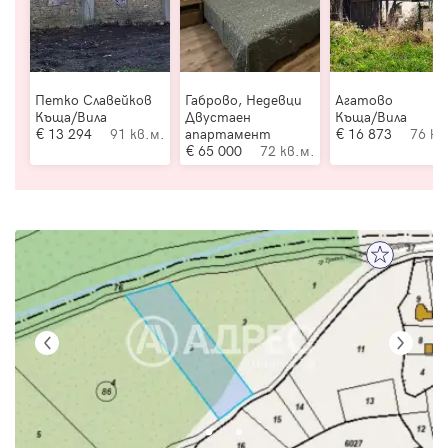
Петко Славейков
Габрово, Недевци
Агатово
Къща/Вила
Двустаен
Къща/Вила
13 294
91 кв.м.
апартамент
16 873
76 кв
65 000
72 кв.м.