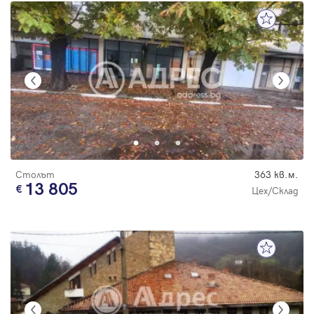
Столът
363 кв.м.
13 805
Цех/Склад