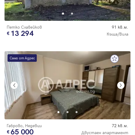
Парола
Петко Славейков
91 кв.м.
13 294
Къща/Вила
Вход с имейл
Само от Адрес
Забравена парола
Регистрация
Габрово, Недевци
72 кв.м.
65 000
Двустаен апартамент