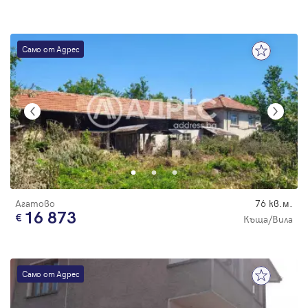
Само от Адрес
Агатово
76 кв.м.
16 873
Къща/Вила
Само от Адрес