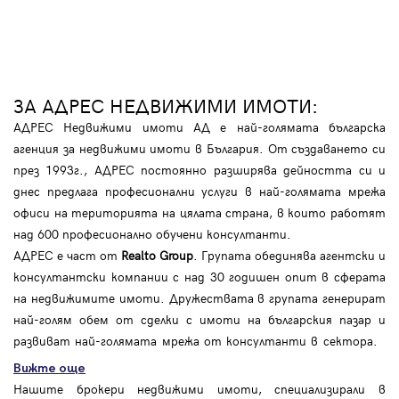
ЗА АДРЕС НЕДВИЖИМИ ИМОТИ:
АДРЕС Недвижими имоти АД е най-голямата българска
агенция за недвижими имоти в България. От създаването си
през 1993г., АДРЕС постоянно разширява дейността си и
днес предлага професионални услуги в най-голямата мрежа
офиси на територията на цялата страна, в които работят
над 600 професионално обучени консултанти.
АДРЕС е част от
Realto Group
. Групата обединява агентски и
консултантски компании с над 30 годишен опит в сферата
на недвижимите имоти. Дружествата в групата генерират
най-голям обем от сделки с имоти на българския пазар и
развиват най-голямата мрежа от консултанти в сектора.
Вижте още
Нашите брокери недвижими имоти, специализирали в