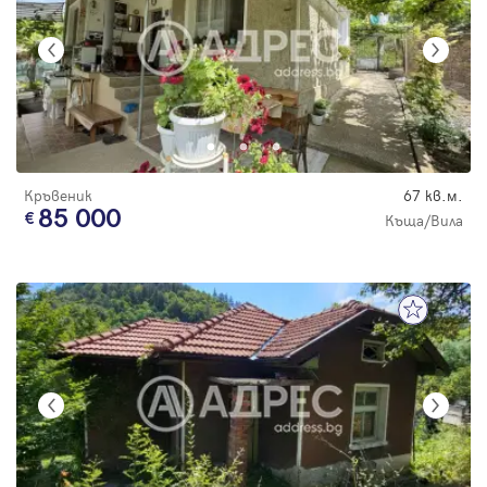
Кръвеник
67 кв.м.
85 000
Къща/Вила