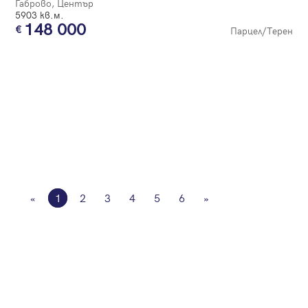
Габрово, Център
5903 кв.м.
148 000
Парцел/Терен
«
1
2
3
4
5
6
»