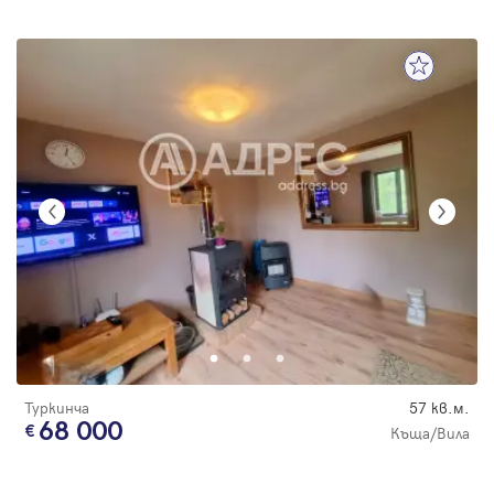
Туркинча
57 кв.м.
68 000
Къща/Вила