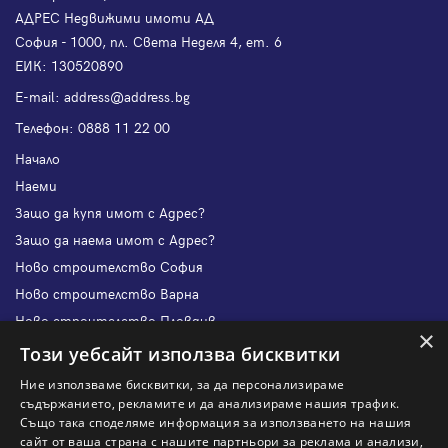
АДРЕС Недвижими имоти АД
София - 1000, пл. Света Неделя 4, ет. 6
ЕИК: 130520890
Е-mail:
address@address.bg
Телефон:
0888 11 22 00
Начало
Наеми
Защо да купя имот с Адрес?
Защо да наема имот с Адрес?
Ново строителство София
Ново строителство Варна
Ново строителство Пловдив
×
Ново строителство Бургас
Този уебсайт използва бисквитки
Защо да продам имот с Адрес?
Ние използваме бисквитки, за да персонализираме
Защо да отдам имот с Адрес?
съдържанието, рекламите и да анализираме нашия трафик.
Също така споделяме информация за използването на нашия
Наши офиси
сайт от ваша страна с нашите партньори за реклама и анализи,