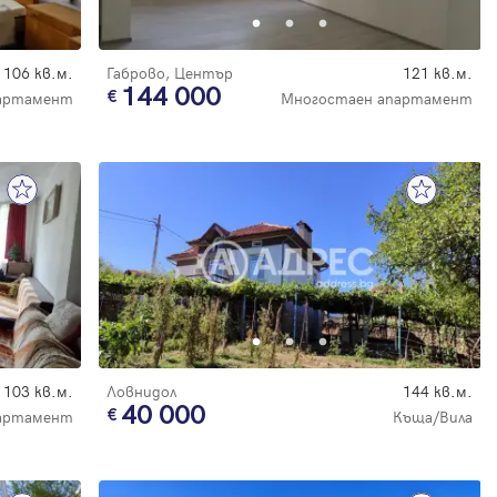
106 кв.м.
Габрово, Център
121 кв.м.
144 000
артамент
Многостаен апартамент
103 кв.м.
Ловнидол
144 кв.м.
40 000
артамент
Къща/Вила