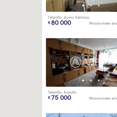
Габрово, Долни Бакойци
80 000
Многостаен ап
Габрово, Борово
75 000
Многостаен ап