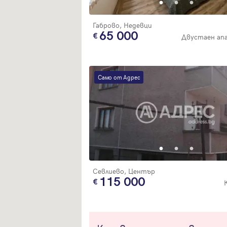
Габрово, Недевци
65 000
Двустаен ап
Само от Адрес
Севлиево, Център
115 000