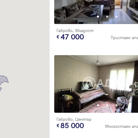
Благодарим ви! Очаквайте скоро да се свържем с вас!
регистрацията.
Имейл
Парола
Габрово, Младост
47 000
Тристаен а
Вход с имейл
Забравена парола
Регистрация
Габрово, Център
85 000
Многостаен ап