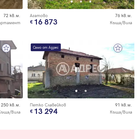
72 кв.м.
Агатово
76 кв.м.
16 873
артамент
Къща/Вила
Само от Адрес
250 кв.м.
Петко Славейков
91 кв.м.
13 294
Къща/Вила
Къща/Вила