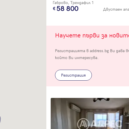
Габрово, Трендафил 1
58 800
Двустаен ап
Научете първи за нови
Вход
Регистрацията в address.bg Ви дава 
който Ви интересува.
Влезте с профила си, за да разгледате повече снимки и да получит
по-подробна информация.
Регистрация
Продължи с Facebook
Продължи с Google
Успех!
Успех!
или влезте с имейл
Благодарим ви! Проверете имейл адрес си, за да активирате