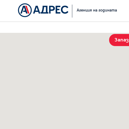
Начало
Резултати от търсене
Агенция на годината
Запа
История на търсенията