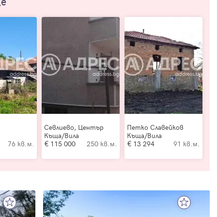
ще
Севлиево, Център
Петко Славейков
Къща/Вила
Къща/Вила
76 кв.м.
115 000
250 кв.м.
13 294
91 кв.м.