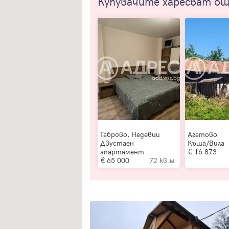
Купувачите харесват о
Габрово, Недевци
Агатово
Двустаен
Къща/Вила
апартамент
16 873
65 000
72 кв.м.