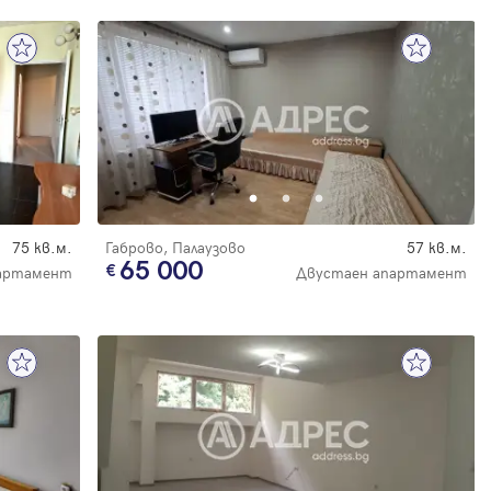
75 кв.м.
Габрово, Палаузово
57 кв.м.
65 000
артамент
Двустаен апартамент