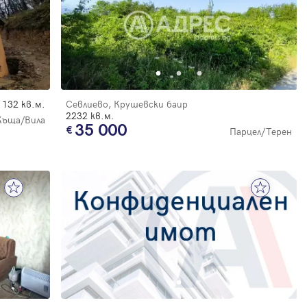
132 кв.м.
Севлиево, Крушевски баир
2232 кв.м.
Къща/Вила
35 000
Парцел/Терен