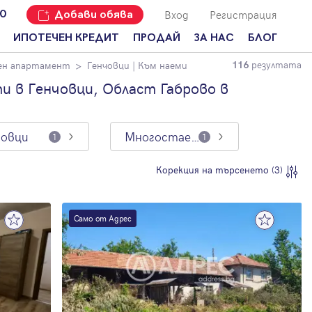
Вход
Регистрация
00
Добави обява
ИПОТЕЧЕН КРЕДИТ
ПРОДАЙ
ЗА НАС
БЛОГ
резултата
ен апартамент
Генчовци
| Към наеми
116
Добави
Наши офиси
За продавачи
обява
 в Генчовци, Област Габрово в
Кариери
За купувачи
Защо да
продам
Кои сме ние?
Ипотечно
имот с
кредитиране
човци
Многостаен апартамент
1
1
Адрес?
Мениджмънт
За
Корекция на търсенето (3)
наемодатели
Address Run
За
Франчайз
наематели
Само от Адрес
Често
Анализ на
задавани
пазара
въпроси
Новини