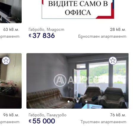
63 кв.м.
Габрово, Младост
28 кв.м.
37 836
партамент
Едностаен апартамент
96 кв.м.
Габрово, Палаузово
76 кв.м.
55 000
артамент
Тристаен апартамент