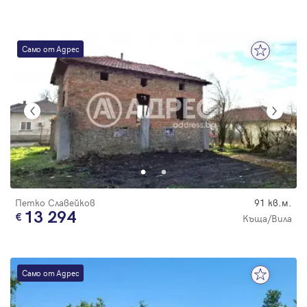
Само от Адрес
Петко Славейков
91 кв.м.
13 294
Къща/Вила
Само от Адрес