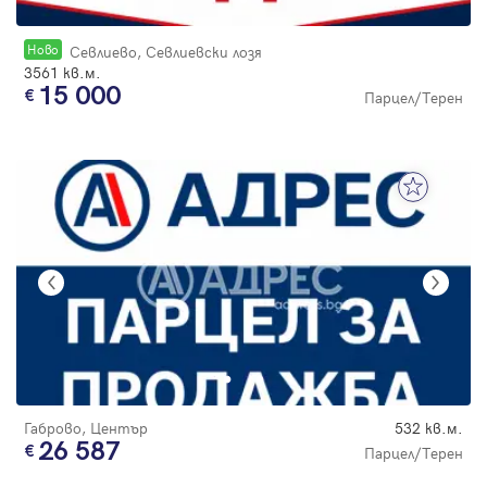
Новo
Севлиево, Севлиевски лозя
3561 кв.м.
15 000
Парцел/Терен
Габрово, Център
532 кв.м.
26 587
Парцел/Терен