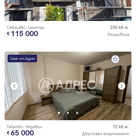
Парола
Севлиево, Център
250 кв.м.
115 000
Къща/Вила
Вход с имейл
Само от Адрес
Забравена парола
Регистрация
Габрово, Недевци
72 кв.м.
65 000
Двустаен апартамент