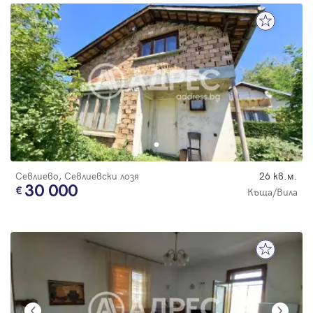
Севлиево, Севлиевски лозя
26 кв.м.
30 000
Къща/Вила