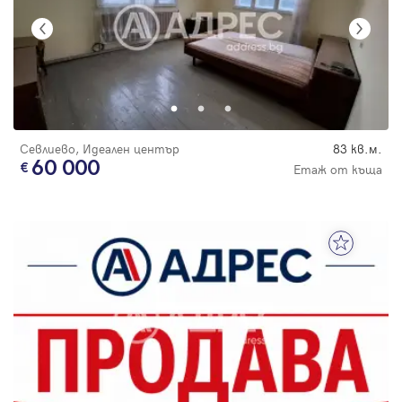
Севлиево, Идеален център
83 кв.м.
60 000
Етаж от къща