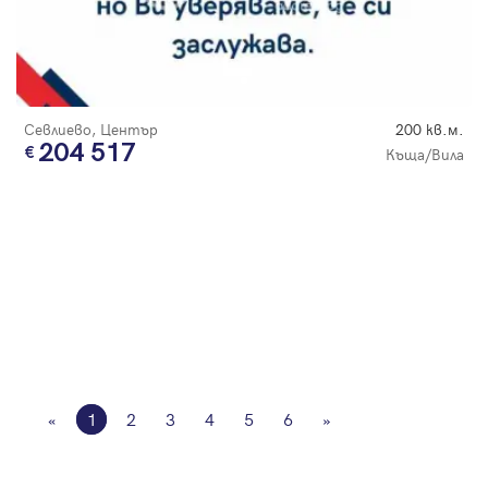
Севлиево, Център
200 кв.м.
204 517
Къща/Вила
«
1
2
3
4
5
6
»