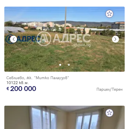
Севлиево, жк. "Митко Палаузов"
10122 кв.м.
200 000
Парцел/Терен