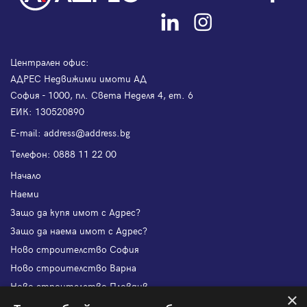
Централен офис:
АДРЕС Недвижими имоти АД
София - 1000, пл. Света Неделя 4, ет. 6
ЕИК: 130520890
Е-mail:
address@address.bg
Телефон:
0888 11 22 00
Начало
Наеми
Защо да купя имот с Адрес?
Защо да наема имот с Адрес?
Ново строителство София
Ново строителство Варна
Ново строителство Пловдив
×
Ново строителство Бургас