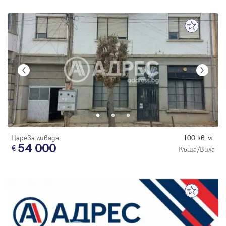
Царева ливада
100 кв.м.
54 000
Къща/Вила