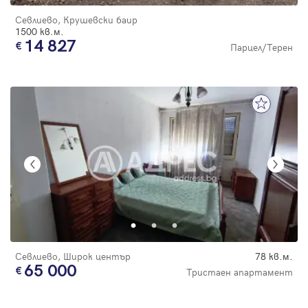
Севлиево, Крушевски баир
1500 кв.м.
14 827
Парцел/Терен
Севлиево, Широк център
78 кв.м.
65 000
Тристаен апартамент