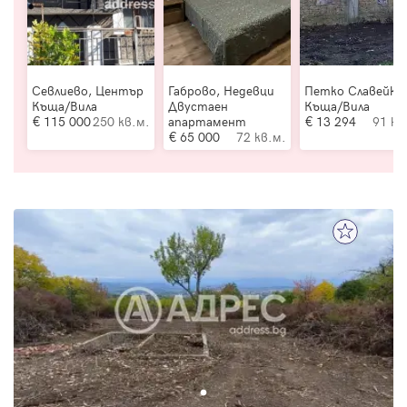
Севлиево, Център
Габрово, Недевци
Петко Славейко
Къща/Вила
Двустаен
Къща/Вила
115 000
250 кв.м.
апартамент
13 294
91 кв
65 000
72 кв.м.