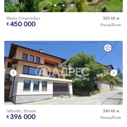
Малки Станчовци
325 кв.м.
450 000
Къща/Вила
Габрово, Етъра
360 кв.м.
396 000
Къща/Вила