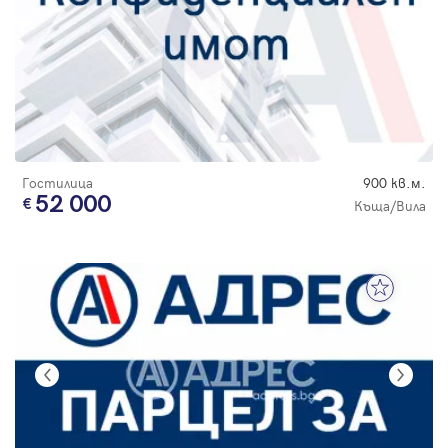
Гостилица
900 кв.м.
52 000
Къща/Вила