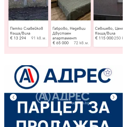
Петко Славейков
Габрово, Недевци
Севлиево, Цент
Къща/Вила
Двустаен
Къща/Вила
13 294
91 кв.м.
апартамент
115 000
250 кв
65 000
72 кв.м.