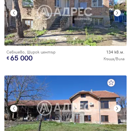
Севлиево, Широк център
134 кв.м.
65 000
Къща/Вила