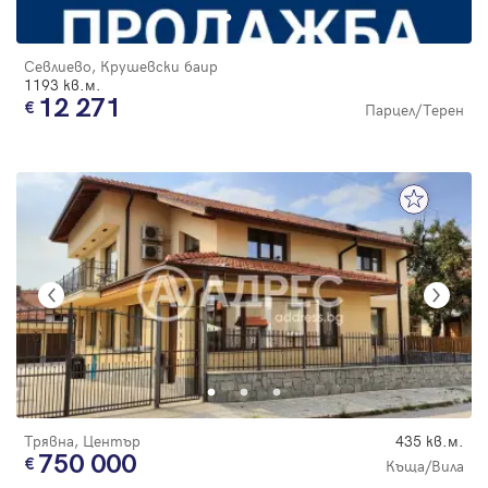
Севлиево, Крушевски баир
1193 кв.м.
12 271
Парцел/Терен
Трявна, Център
435 кв.м.
750 000
Къща/Вила