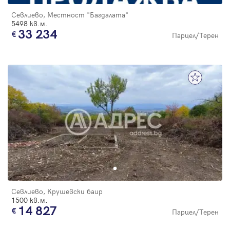
Севлиево, Местност "Багдалата"
5498 кв.м.
33 234
Парцел/Терен
Севлиево, Крушевски баир
1500 кв.м.
14 827
Парцел/Терен