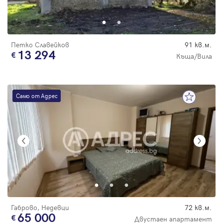
Парола
Петко Славейков
91 кв.м.
13 294
Къща/Вила
Вход с имейл
Само от Адрес
Забравена парола
Регистрация
Габрово, Недевци
72 кв.м.
65 000
Двустаен апартамент