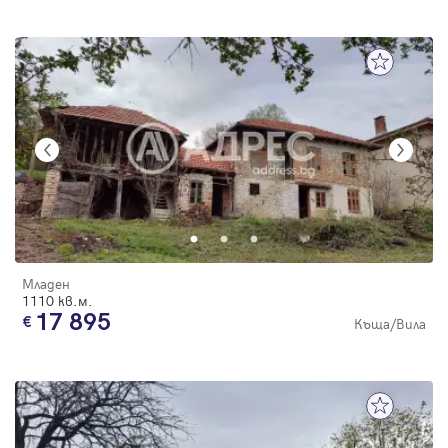
Младен
1110 кв.м.
17 895
Къща/Вила