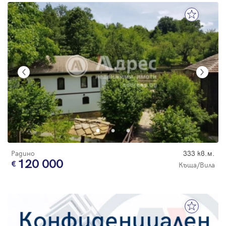
Радино
333 кв.м.
120 000
Къща/Вила