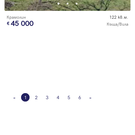
Крамолин
122 кв.м.
45 000
Къща/Вила
«
1
2
3
4
5
6
»