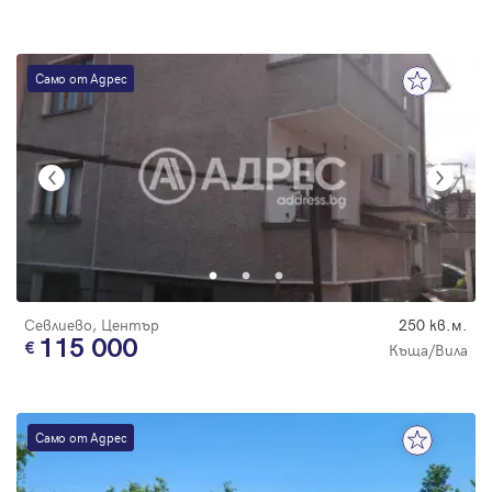
Само от Адрес
Севлиево, Център
250 кв.м.
115 000
Къща/Вила
Само от Адрес