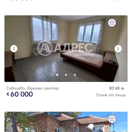
Севлиево, Идеален център
83 кв.м.
60 000
Етаж от къща