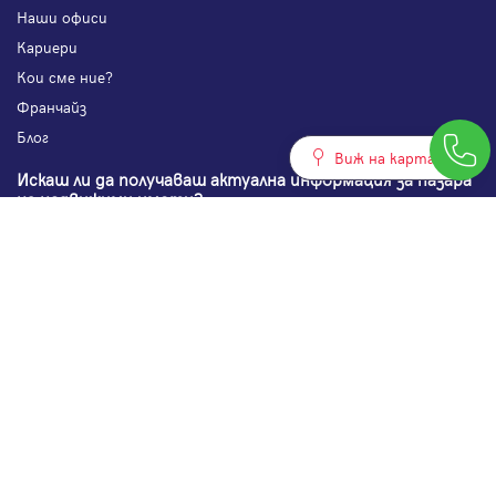
Наши офиси
Кариери
Кои сме ние?
Франчайз
Блог
Виж на картата
Искаш ли да получаваш актуална информация за пазара
на недвижими имоти?
Абонирам се
НАЙ-ПОПУЛЯРНИ ТЪРСЕНИЯ:
Общи условия
Политика за "бисквитки"
Политики за поверителност
Политика по качеството