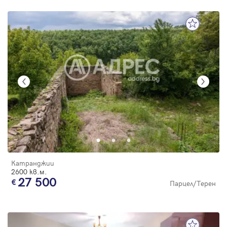
Катранджии
2600 кв.м.
27 500
Парцел/Терен