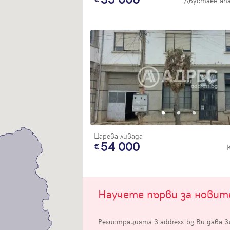
Двустаен ап
Вход
Влезте с профила си, за да разгледате повече снимки и да получит
по-подробна информация.
Царева ливада
54 000
Продължи с Facebook
Продължи с Google
Научете първи за нови
Успех!
Успех!
или влезте с имейл
Регистрацията в address.bg Ви дава 
Благодарим ви! Проверете имейл адрес си, за да активирате