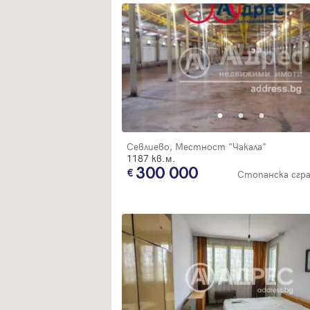
Севлиево, Местност "Чакала"
1187 кв.м.
300 000
Стопанска сгр