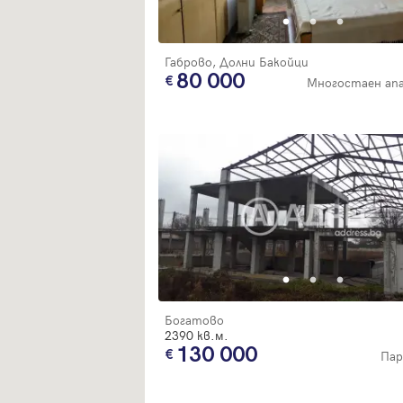
Габрово, Долни Бакойци
80 000
Многостаен ап
Богатово
2390 кв.м.
130 000
Пар