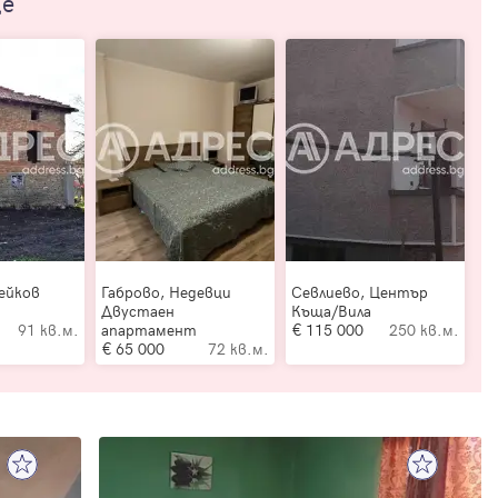
ще
ейков
Габрово, Недевци
Севлиево, Център
Двустаен
Къща/Вила
91 кв.м.
апартамент
115 000
250 кв.м.
65 000
72 кв.м.