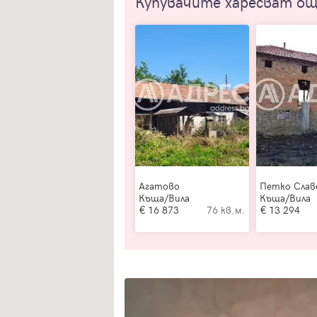
Купувачите харесват о
Агатово
Петко Слав
Къща/Вила
Къща/Вила
16 873
76 кв.м.
13 294