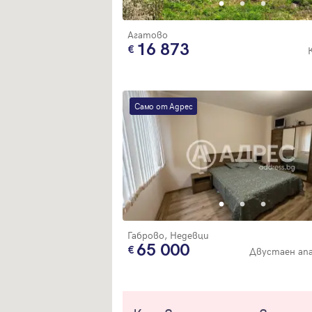
Агатово
16 873
Само от Адрес
Габрово, Недевци
65 000
Двустаен ап