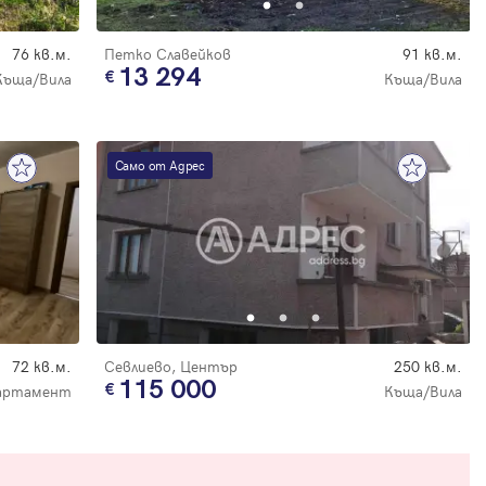
76 кв.м.
Петко Славейков
91 кв.м.
13 294
Къща/Вила
Къща/Вила
Само от Адрес
72 кв.м.
Севлиево, Център
250 кв.м.
115 000
артамент
Къща/Вила