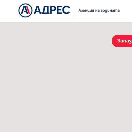
Начало
Резултати от търсене
Агенция на годината
Запа
История на търсенията