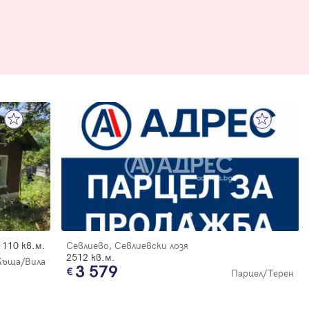
110 кв.м.
Севлиево, Севлиевски лозя
2512 кв.м.
Къща/Вила
3 579
Парцел/Терен