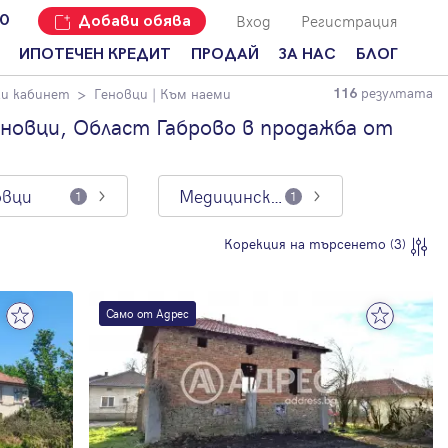
Вход
Регистрация
00
Добави обява
ИПОТЕЧЕН КРЕДИТ
ПРОДАЙ
ЗА НАС
БЛОГ
резултата
и кабинет
Геновци
| Към наеми
116
Добави
Наши офиси
За продавачи
обява
новци, Област Габрово в продажба от
Кариери
За купувачи
Защо да
продам
Кои сме ние?
Ипотечно
имот с
кредитиране
овци
Медицински кабинет
1
1
Адрес?
Мениджмънт
За
Корекция на търсенето (3)
наемодатели
Address Run
За
Франчайз
наематели
Само от Адрес
Често
Анализ на
задавани
пазара
въпроси
Новини