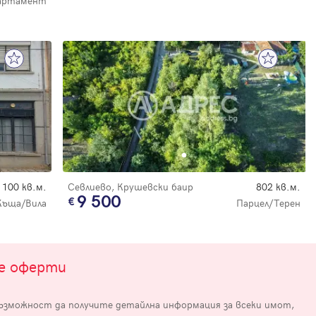
артамент
е
100 кв.м.
Севлиево, Крушевски баир
802 кв.м.
9 500
Къща/Вила
Парцел/Терен
те оферти
възможност да получите детайлна информация за всеки имот,