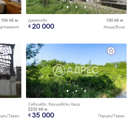
106 кв.м.
Дамяново
100 кв.м.
20 000
артамент
Къща/Вила
Севлиево, Крушевски баир
2232 кв.м.
35 000
цел/Терен
Парцел/Терен