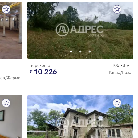
Борското
106 кв.м.
10 226
Къща/Вила
ада/Ферма