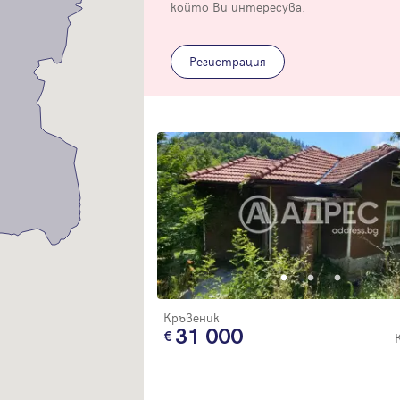
Благодарим ви! Очаквайте скоро да се свържем с вас!
който Ви интересува.
регистрацията.
Имейл
Парола
Регистрация
Вход с имейл
Забравена парола
Регистрация
Кръвеник
31 000