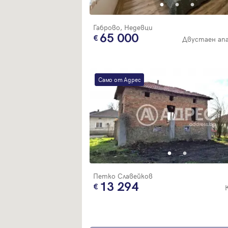
Габрово, Недевци
65 000
Двустаен ап
Само от Адрес
Петко Славейков
13 294