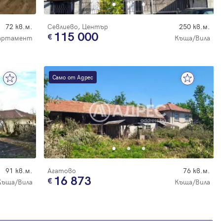
72 кв.м.
Севлиево, Център
250 кв.м.
115 000
артамент
Къща/Вила
Само от Адрес
91 кв.м.
Агатово
76 кв.м.
16 873
Къща/Вила
Къща/Вила