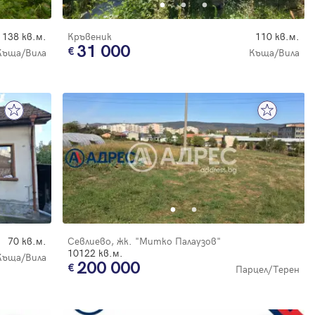
138 кв.м.
Кръвеник
110 кв.м.
31 000
Къща/Вила
Къща/Вила
70 кв.м.
Севлиево, жк. "Митко Палаузов"
10122 кв.м.
Къща/Вила
200 000
Парцел/Терен