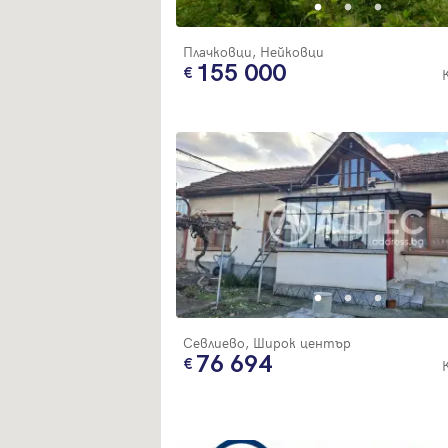
Плачковци, Нейковци
155 000
Севлиево, Широк център
76 694