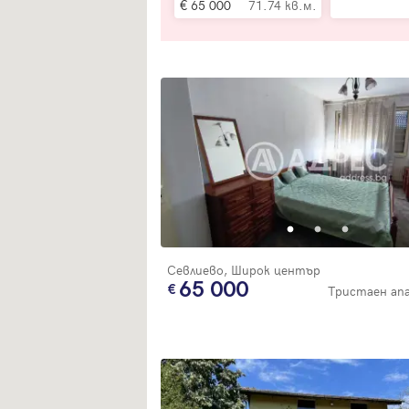
65 000
71.74 кв.м.
Севлиево, Широк център
65 000
Тристаен а