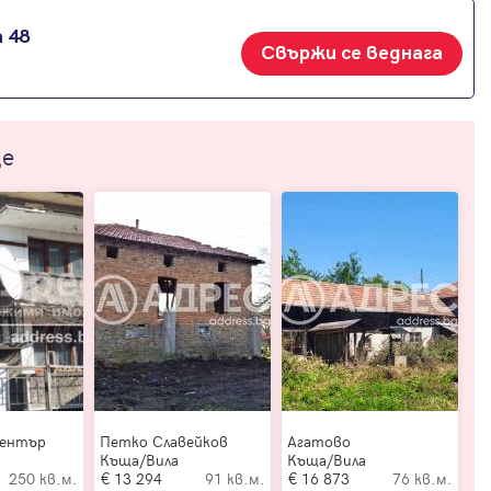
 48
Свържи се веднага
ще
Център
Петко Славейков
Агатово
Къща/Вила
Къща/Вила
250 кв.м.
13 294
91 кв.м.
16 873
76 кв.м.