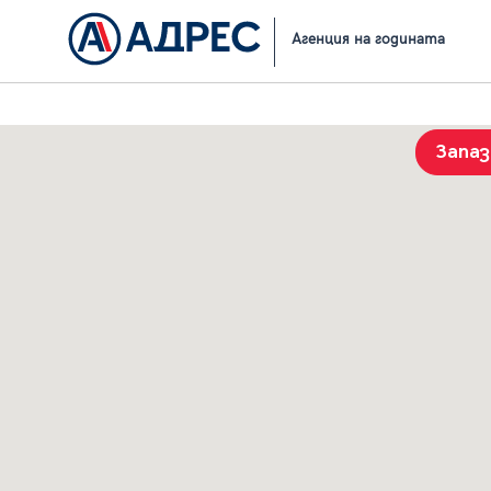
Начало
Резултати от търсене
Агенция на годината
Запа
История на търсенията