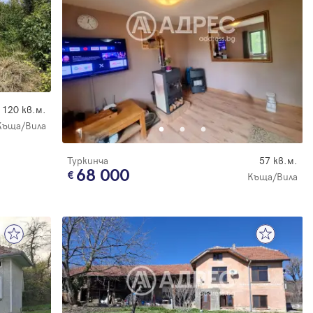
120 кв.м.
Къща/Вила
е
Туркинча
57 кв.м.
68 000
Къща/Вила