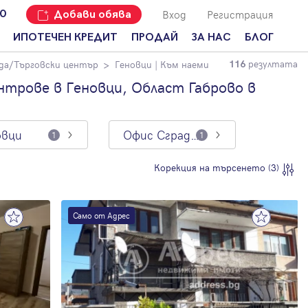
Вход
Регистрация
00
Добави обява
ИПОТЕЧЕН КРЕДИТ
ПРОДАЙ
ЗА НАС
БЛОГ
резултата
да/Търговски център
Геновци
| Към наеми
116
Добави
Наши офиси
За продавачи
обява
нтрове в Геновци, Област Габрово в
Кариери
За купувачи
Защо да
продам
Кои сме ние?
Ипотечно
имот с
кредитиране
овци
Офис Сграда/Търговски център
1
1
Адрес?
Мениджмънт
За
Корекция на търсенето (3)
наемодатели
Address Run
За
Франчайз
наематели
Само от Адрес
Често
Анализ на
задавани
пазара
въпроси
Новини