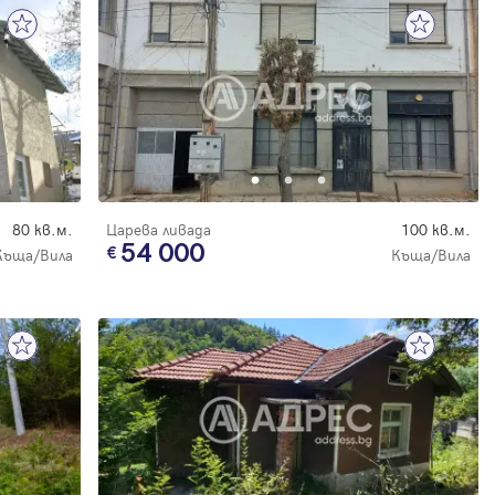
80 кв.м.
Царева ливада
100 кв.м.
54 000
Къща/Вила
Къща/Вила