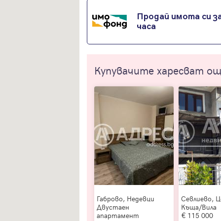
Продай имота си за
часа
Купувачите харесват о
Габрово, Недевци
Севлиево, 
Двустаен
Къща/Вила
апартамент
115 000