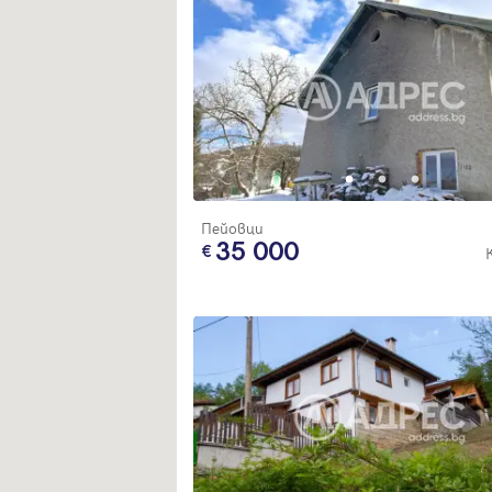
Пейовци
35 000