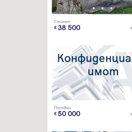
Благодарим ви! Очаквайте скоро да се свържем с вас!
регистрацията.
Имейл
Парола
Столът
38 500
Вход с имейл
Забравена парола
Регистрация
Поповци
50 000