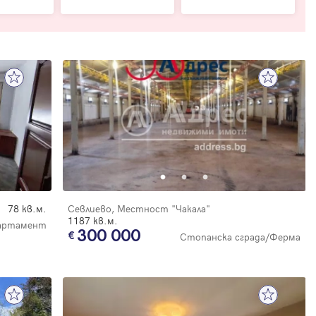
78 кв.м.
Севлиево, Местност "Чакала"
1187 кв.м.
партамент
300 000
Стопанска сграда/Ферма