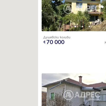
Душевски колиби
Вход
70 000
Влезте с профила си, за да разгледате повече снимки и да получит
по-подробна информация.
Продължи с Facebook
Продължи с Google
Успех!
Успех!
или влезте с имейл
Благодарим ви! Проверете имейл адрес си, за да активирате