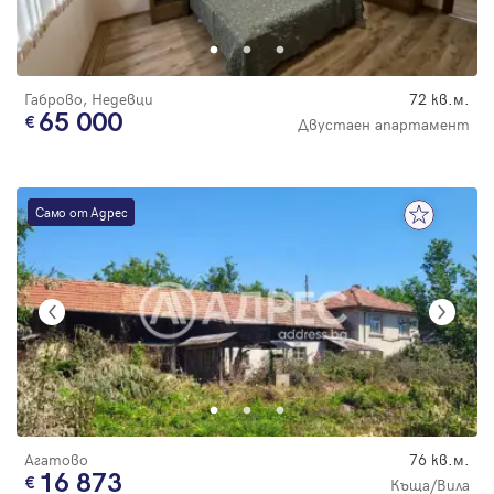
Парола
Габрово, Недевци
72 кв.м.
65 000
Двустаен апартамент
Вход с имейл
Само от Адрес
Забравена парола
Регистрация
Агатово
76 кв.м.
16 873
Къща/Вила