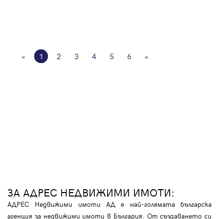
«
1
2
3
4
5
6
»
ЗА АДРЕС НЕДВИЖИМИ ИМОТИ:
АДРЕС Недвижими имоти АД е най-голямата българска
агенция за недвижими имоти в България. От създаването си