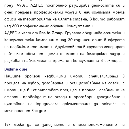
през 1993г., АДРЕС постоянно разширява дейността си и
днес предлага професионални услуги в най-голямата мрежа
офиси на територията на цялата страна, в които работят
над 600 професионално обучени консултанти.
АДРЕС е част от
Realto Group
. Групата обединява агентски и
консултантски компании с над 30 годишен опит в сферата
на недвижимите имоти. Дружествата в групата генерират
най-голям обем от сделки с имоти на българския пазар и
развиват най-голямата мрежа от консултанти в сектора.
Вижте още
Нашите брокери недвижими имоти, специализирали в
процеса на избор, договаряне и осъществяване на сделки с
имоти, ще ви съпътстват през целия процес - сравнение на
оферти, провеждане на огледи и преговори, запознаване и
изготвяне на юридическа документация за покупка на
мечтания от вас дом.
Тук може да се запознаете и с местоположението на