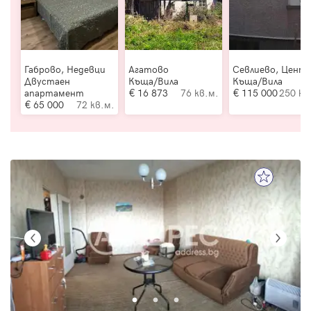
Габрово, Недевци
Агатово
Севлиево, Цент
Двустаен
Къща/Вила
Къща/Вила
апартамент
16 873
76 кв.м.
115 000
250 кв
65 000
72 кв.м.