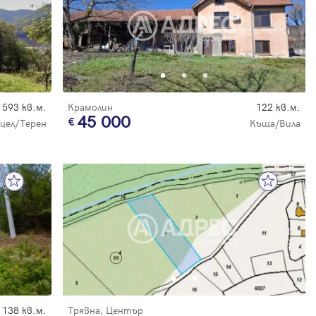
593 кв.м.
Крамолин
122 кв.м.
45 000
цел/Терен
Къща/Вила
138 кв.м.
Трявна, Център