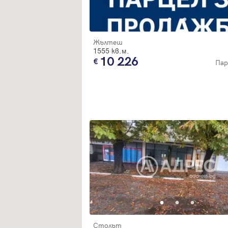
Жълтеш
1555 кв.м.
10 226
Пар
Столът