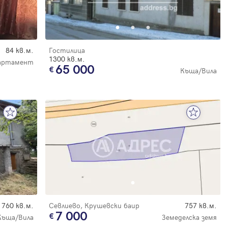
84 кв.м.
Гостилица
1300 кв.м.
партамент
65 000
Къща/Вила
760 кв.м.
Севлиево, Крушевски баир
757 кв.м.
7 000
Къща/Вила
Земеделска земя