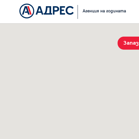
Начало
Резултати от търсене
Агенция на годината
Запа
История на търсенията