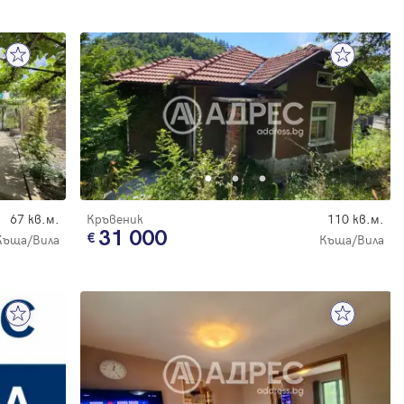
67 кв.м.
Кръвеник
110 кв.м.
31 000
Къща/Вила
Къща/Вила