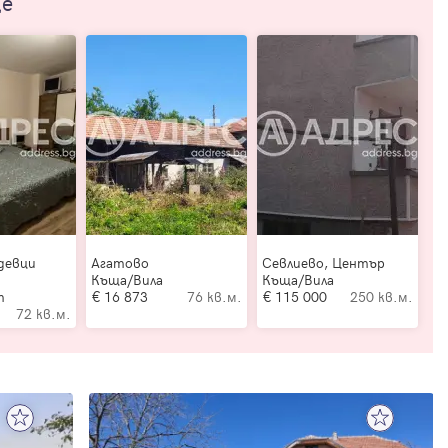
ще
девци
Агатово
Севлиево, Център
Къща/Вила
Къща/Вила
т
16 873
76 кв.м.
115 000
250 кв.м.
72 кв.м.