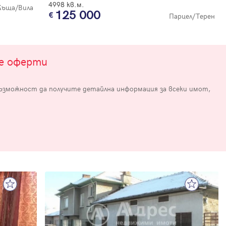
4998 кв.м.
Къща/Вила
125 000
Парцел/Терен
те оферти
възможност да получите детайлна информация за всеки имот,
е