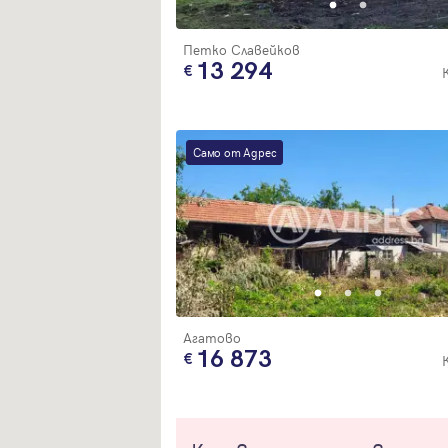
Петко Славейков
13 294
Само от Адрес
Агатово
16 873