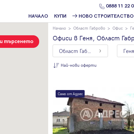
0888 11 22 
НАЧАЛО
КУПИ
НОВО СТРОИТЕЛСТВО
Начало
Област Габрово
Офис
Г
Намери
Ново
имот
строителство
Офиси в Геня, Област Габ
София
зи търсенето
Защо да купя
Област Габрово
Геня
имот с
Ново
Адрес?
строителство
Варна
Най-нови оферти
Ново
По цена
строителство
Пловдив
Най-нови
оферти
Ново
Само от Адрес
строителство
Цена на кв.м.
Бургас
С намалена
Проекти ново
цена
строителство