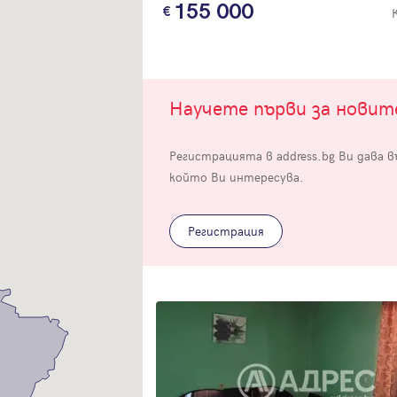
155 000
Научете първи за нови
Вход
Регистрацията в address.bg Ви дава 
който Ви интересува.
Влезте с профила си, за да разгледате повече снимки и да получит
по-подробна информация.
Регистрация
Продължи с Facebook
Продължи с Google
Успех!
Успех!
или влезте с имейл
Благодарим ви! Проверете имейл адрес си, за да активирате