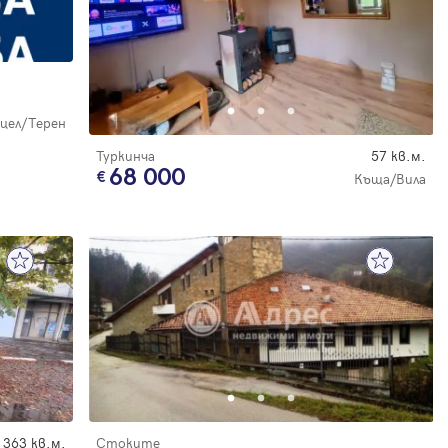
цел/Терен
Туркинча
57 кв.м.
68 000
Къща/Вила
363 кв.м.
Стоките