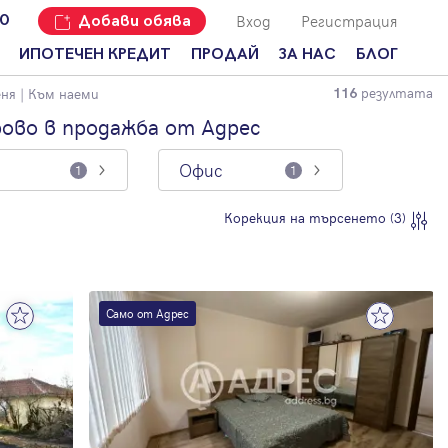
Вход
Регистрация
00
Добави обява
ИПОТЕЧЕН КРЕДИТ
ПРОДАЙ
ЗА НАС
БЛОГ
резултата
еня
| Към наеми
116
Добави
Наши офиси
За продавачи
обява
рово в продажба от Адрес
Кариери
За купувачи
Защо да
Офис
продам
1
1
Кои сме ние?
Ипотечно
имот с
кредитиране
Адрес?
Мениджмънт
Корекция на търсенето (3)
За
наемодатели
Address Run
За
Франчайз
наематели
Само от Адрес
Често
Анализ на
задавани
пазара
въпроси
Новини