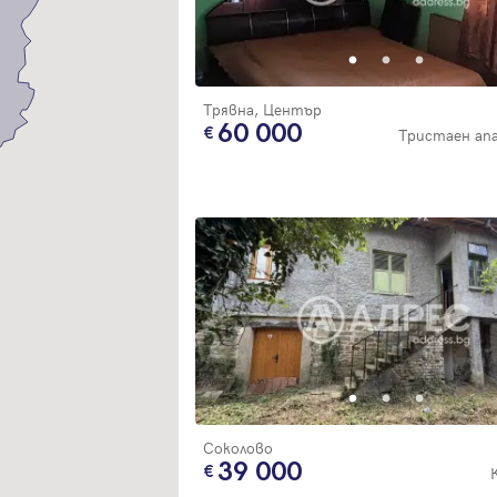
Благодарим ви! Очаквайте скоро да се свържем с вас!
регистрацията.
Имейл
Парола
Трявна, Център
60 000
Тристаен а
Вход с имейл
Забравена парола
Регистрация
Соколово
39 000