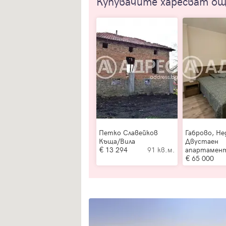
Купувачите харесват о
Петко Славейков
Габрово, Не
Къща/Вила
Двустаен
13 294
91 кв.м.
апартамен
65 000