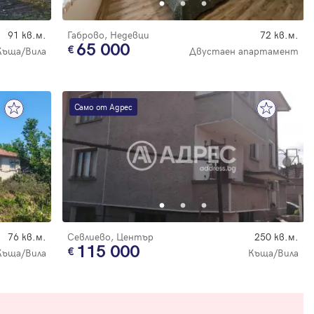
91 кв.м.
Габрово, Недевци
72 кв.м.
65 000
Къща/Вила
Двустаен апартамент
Само от Адрес
76 кв.м.
Севлиево, Център
250 кв.м.
115 000
Къща/Вила
Къща/Вила