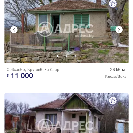
Севлиево, Крушевски баир
28 кв.м.
11 000
Къща/Вила