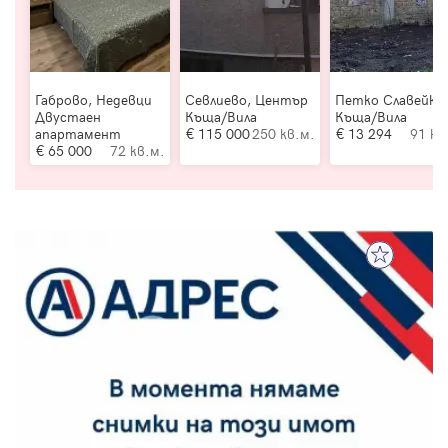
Габрово, Недевци
Севлиево, Център
Петко Славейко
Двустаен
Къща/Вила
Къща/Вила
апартамент
115 000
250 кв.м.
13 294
91 кв
65 000
72 кв.м.