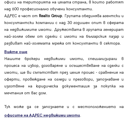
офиси на територията на цялата страна, в които работят
над 600 професионално обучени консултанти.
АДРЕС е част от
Realto Group
. Групата обединява агентски и
консултантски компании с над 30 годишен опит в сферата
на недвижимите имоти. Дружествата в групата генерират
най-голям обем от сделки с имоти на българския пазар и
развиват най-голямата мрежа от консултанти в сектора.
Вижте още
Нашите брокери недвижими имоти, специализирали в
процеса на избор, договаряне и осъществяване на сделки с
имоти, ще ви съпътстват през целия процес - сравнение на
оферти, провеждане на огледи и преговори, запознаване и
изготвяне на юридическа документация за покупка на
мечтания от вас дом.
Тук може да се запознаете и с местоположението на
.
офисите на АДРЕС
недвижими имоти