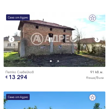
Само от Адрес
Петко Славейков
91 кв.м.
13 294
Къща/Вила
Само от Адрес