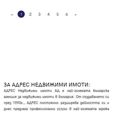
«
1
2
3
4
5
6
»
ЗА АДРЕС НЕДВИЖИМИ ИМОТИ:
АДРЕС Недвижими имоти АД е най-голямата българска
агенция за недвижими имоти в България. От създаването си
през 1993г., АДРЕС постоянно разширява дейността си и
днес предлага професионални услуги в най-голямата мрежа