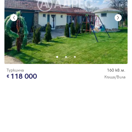
Туркинча
160 кв.м.
118 000
Къща/Вила