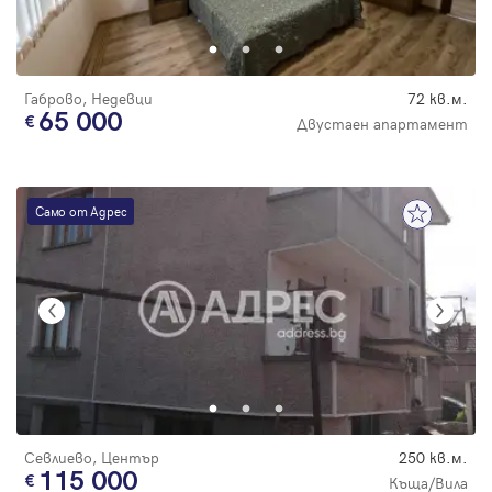
Парола
Габрово, Недевци
72 кв.м.
65 000
Двустаен апартамент
Вход с имейл
Само от Адрес
Забравена парола
Регистрация
Севлиево, Център
250 кв.м.
115 000
Къща/Вила