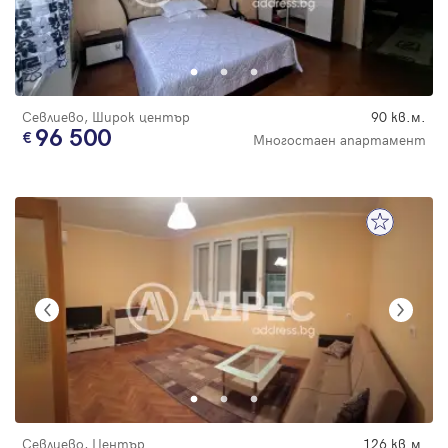
Севлиево, Широк център
90 кв.м.
96 500
Многостаен апартамент
Севлиево, Център
126 кв.м.