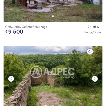
Севлиево, Севлиевски лозя
24 кв.м.
9 500
Къща/Вила