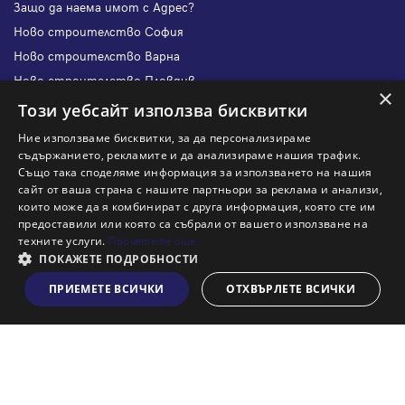
Защо да наема имот с Адрес?
Ново строителство София
Ново строителство Варна
Ново строителство Пловдив
×
Ново строителство Бургас
Този уебсайт използва бисквитки
Защо да продам имот с Адрес?
Ние използваме бисквитки, за да персонализираме
Защо да отдам имот с Адрес?
съдържанието, рекламите и да анализираме нашия трафик.
Също така споделяме информация за използването на нашия
Наши офиси
сайт от ваша страна с нашите партньори за реклама и анализи,
Кариери
които може да я комбинират с друга информация, която сте им
предоставили или която са събрали от вашето използване на
Кои сме ние?
техните услуги.
Прочетете още
Франчайз
ПОКАЖЕТЕ ПОДРОБНОСТИ
Блог
ПРИЕМЕТЕ ВСИЧКИ
ОТХВЪРЛЕТЕ ВСИЧКИ
Виж на картата
Искаш ли да получаваш актуална информация за пазара
на недвижими имоти?