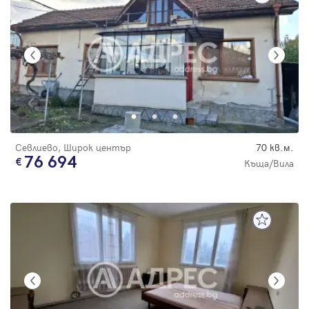
Севлиево, Широк център
70 кв.м.
76 694
Къща/Вила