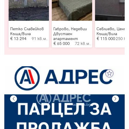
Петко Славейков
Габрово, Недевци
Севлиево, Цент
Къща/Вила
Двустаен
Къща/Вила
13 294
91 кв.м.
апартамент
115 000
250 кв
65 000
72 кв.м.