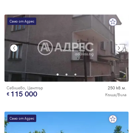
Само от Адрес
Севлиево, Център
250 кв.м.
115 000
Къща/Вила
Само от Адрес