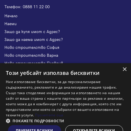
Телефон:
0888 11 22 00
Начало
Наеми
Защо да купя имот с Адрес?
Защо да наема имот с Адрес?
Ново строителство София
Ново строителство Варна
Ново строителство Пловдив
×
Ново строителство Бургас
Този уебсайт използва бисквитки
Защо да продам имот с Адрес?
Ние използваме бисквитки, за да персонализираме
Защо да отдам имот с Адрес?
съдържанието, рекламите и да анализираме нашия трафик.
Също така споделяме информация за използването на нашия
Наши офиси
сайт от ваша страна с нашите партньори за реклама и анализи,
Кариери
които може да я комбинират с друга информация, която сте им
предоставили или която са събрали от вашето използване на
Кои сме ние?
техните услуги.
Прочетете още
Франчайз
ПОКАЖЕТЕ ПОДРОБНОСТИ
Блог
ПРИЕМЕТЕ ВСИЧКИ
ОТХВЪРЛЕТЕ ВСИЧКИ