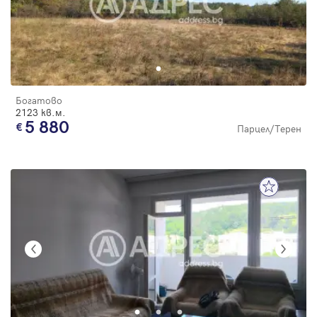
Богатово
2123 кв.м.
5 880
Парцел/Терен