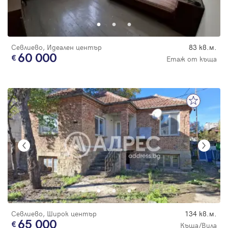
Севлиево, Идеален център
83 кв.м.
60 000
Етаж от къща
Севлиево, Широк център
134 кв.м.
65 000
Къща/Вила