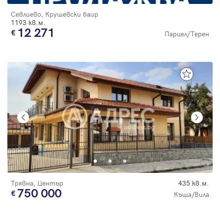
Севлиево, Крушевски баир
1193 кв.м.
12 271
Парцел/Терен
Трявна, Център
435 кв.м.
750 000
Къща/Вила