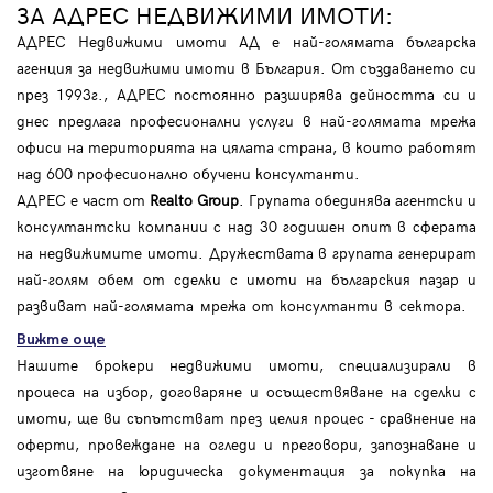
ЗА АДРЕС НЕДВИЖИМИ ИМОТИ:
АДРЕС Недвижими имоти АД е най-голямата българска
агенция за недвижими имоти в България. От създаването си
през 1993г., АДРЕС постоянно разширява дейността си и
днес предлага професионални услуги в най-голямата мрежа
офиси на територията на цялата страна, в които работят
над 600 професионално обучени консултанти.
АДРЕС е част от
Realto Group
. Групата обединява агентски и
консултантски компании с над 30 годишен опит в сферата
на недвижимите имоти. Дружествата в групата генерират
най-голям обем от сделки с имоти на българския пазар и
развиват най-голямата мрежа от консултанти в сектора.
Вижте още
Нашите брокери недвижими имоти, специализирали в
процеса на избор, договаряне и осъществяване на сделки с
имоти, ще ви съпътстват през целия процес - сравнение на
оферти, провеждане на огледи и преговори, запознаване и
изготвяне на юридическа документация за покупка на