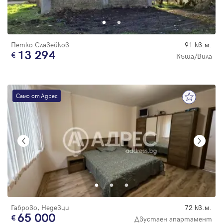
Парола
Петко Славейков
91 кв.м.
13 294
Къща/Вила
Вход с имейл
Само от Адрес
Забравена парола
Регистрация
Габрово, Недевци
72 кв.м.
65 000
Двустаен апартамент