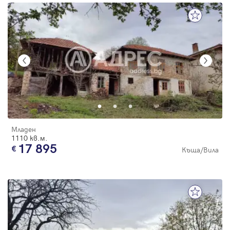
Младен
1110 кв.м.
17 895
Къща/Вила