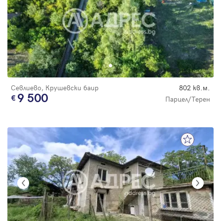
Севлиево, Крушевски баир
802 кв.м.
9 500
Парцел/Терен