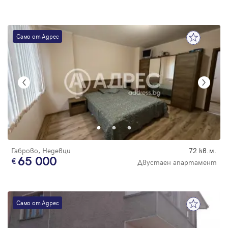
Само от Адрес
Габрово, Недевци
72 кв.м.
65 000
Двустаен апартамент
Само от Адрес