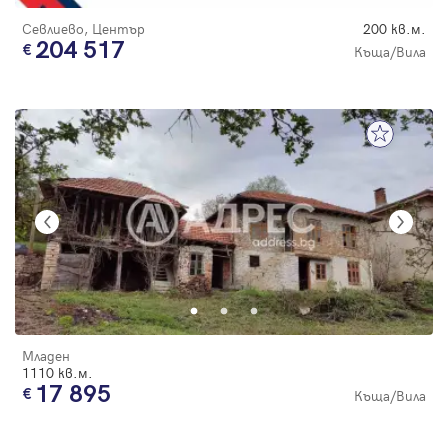
Севлиево, Център
200 кв.м.
204 517
Къща/Вила
Младен
1110 кв.м.
17 895
Къща/Вила