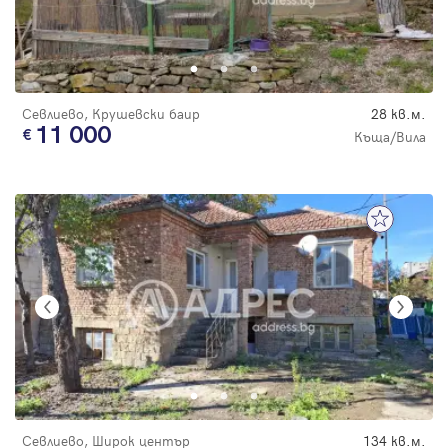
Севлиево, Крушевски баир
28 кв.м.
11 000
Къща/Вила
Севлиево, Широк център
134 кв.м.