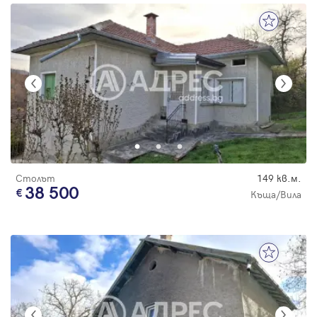
Столът
149 кв.м.
38 500
Къща/Вила