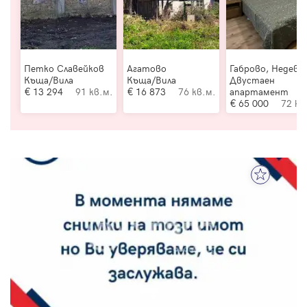
Петко Славейков
Агатово
Габрово, Недевц
Къща/Вила
Къща/Вила
Двустаен
13 294
91 кв.м.
16 873
76 кв.м.
апартамент
65 000
72 кв