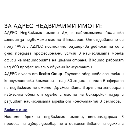
ЗА АДРЕС НЕДВИЖИМИ ИМОТИ:
АДРЕС Недвижими имоти АД е най-голямата българска
агенция за недвижими имоти в България. От създаването си
през 1993г., АДРЕС постоянно разширява дейността си и
днес предлага професионални услуги в най-голямата мрежа
офиси на територията на цялата страна, в които работят
над 600 професионално обучени консултанти.
АДРЕС е част от
Realto Group
. Групата обединява агентски и
консултантски компании с над 30 годишен опит в сферата
на недвижимите имоти. Дружествата в групата генерират
най-голям обем от сделки с имоти на българския пазар и
развиват най-голямата мрежа от консултанти в сектора.
Вижте още
Нашите брокери недвижими имоти, специализирали в
процеса на избор, договаряне и осъществяване на сделки с