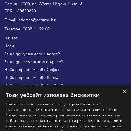
София - 1000, пл. Света Неделя 4, ет. 6
ЕИК: 130520890
Е-mail:
address@address.bg
Телефон:
0888 11 22 00
Начало
Наеми
Защо да купя имот с Адрес?
Защо да наема имот с Адрес?
Ново строителство София
Ново строителство Варна
Ново строителство Пловдив
×
Ново строителство Бургас
Този уебсайт използва бисквитки
Защо да продам имот с Адрес?
Ние използваме бисквитки, за да персонализираме
Защо да отдам имот с Адрес?
съдържанието, рекламите и да анализираме нашия трафик.
Също така споделяме информация за използването на нашия
Наши офиси
сайт от ваша страна с нашите партньори за реклама и анализи,
Кариери
които може да я комбинират с друга информация, която сте им