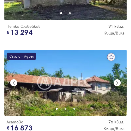
Парола
Петко Славейков
91 кв.м.
13 294
Къща/Вила
Вход с имейл
Само от Адрес
Забравена парола
Регистрация
Агатово
76 кв.м.
16 873
Къща/Вила