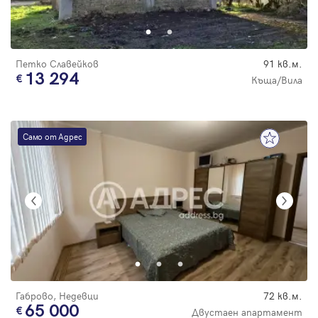
Парола
Петко Славейков
91 кв.м.
13 294
Къща/Вила
Вход с имейл
Само от Адрес
Забравена парола
Регистрация
Габрово, Недевци
72 кв.м.
65 000
Двустаен апартамент