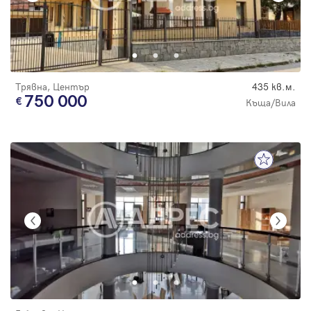
Трявна, Център
435 кв.м.
750 000
Къща/Вила