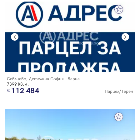
Севлиево, Детелина София - Варна
7399 кв.м.
112 484
Парцел/Терен