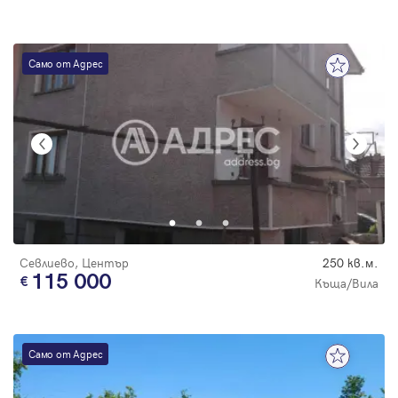
Само от Адрес
Севлиево, Център
250 кв.м.
115 000
Къща/Вила
Само от Адрес