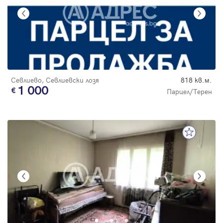
Севлиево, Севлиевски лозя
818 кв.м.
1 000
Парцел/Терен