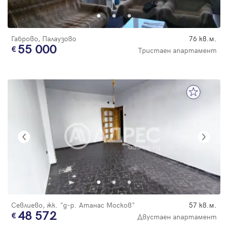
Габрово, Палаузово
76 кв.м.
55 000
Тристаен апартамент
Севлиево, жк. "д-р. Атанас Москов"
57 кв.м.
48 572
Двустаен апартамент