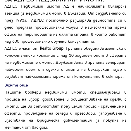
АДРЕС Недвижими имоти АД е най-голямата българска
агенция за недвижими имоти в България. От създаването си
през 1993г., АДРЕС постоянно разширява дейността си и
днес предлага професионални услуги в най-голямата мрежа
офиси на територията на цялата страна, в които работят
над 600 професионално обучени консултанти.
АДРЕС е част от
Realto Group
. Групата обединява агентски и
консултантски компании с над 30 годишен опит в сферата
на недвижимите имоти. Дружествата в групата генерират
най-голям обем от сделки с имоти на българския пазар и
развиват най-голямата мрежа от консултанти в сектора.
Вижте още
Нашите брокери недвижими имоти, специализирали в
процеса на избор, договаряне и осъществяване на сделки с
имоти, ще ви съпътстват през целия процес - сравнение на
оферти, провеждане на огледи и преговори, запознаване и
изготвяне на юридическа документация за покупка на
мечтания от вас дом.