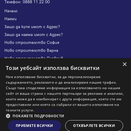
Телефон:
0888 11 22 00
Начало
Наеми
Защо да купя имот с Адрес?
Защо да наема имот с Адрес?
Ново строителство София
Ново строителство Варна
Ново строителство Пловдив
×
Ново строителство Бургас
Този уебсайт използва бисквитки
Защо да продам имот с Адрес?
Ние използваме бисквитки, за да персонализираме
Защо да отдам имот с Адрес?
съдържанието, рекламите и да анализираме нашия трафик.
Също така споделяме информация за използването на нашия
Наши офиси
сайт от ваша страна с нашите партньори за реклама и анализи,
Кариери
които може да я комбинират с друга информация, която сте им
предоставили или която са събрали от вашето използване на
Кои сме ние?
техните услуги.
Прочетете още
Франчайз
ПОКАЖЕТЕ ПОДРОБНОСТИ
Блог
ПРИЕМЕТЕ ВСИЧКИ
ОТХВЪРЛЕТЕ ВСИЧКИ
Виж на картата