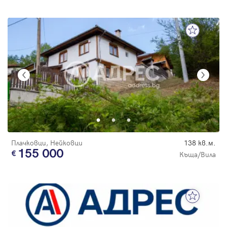
Плачковци, Нейковци
138 кв.м.
155 000
Къща/Вила