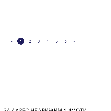
«
1
2
3
4
5
6
»
ЗА АДРЕС НЕДВИЖИМИ ИМОТИ: