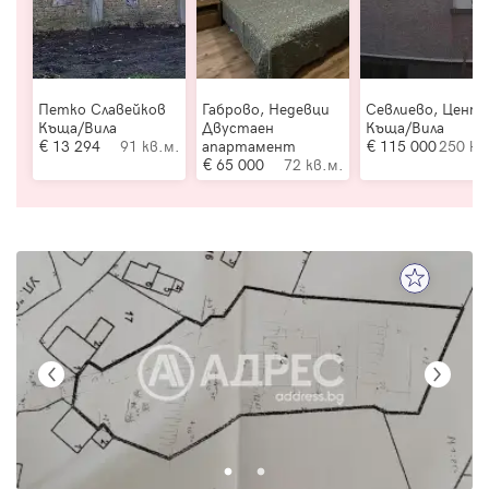
Петко Славейков
Габрово, Недевци
Севлиево, Цент
Къща/Вила
Двустаен
Къща/Вила
13 294
91 кв.м.
апартамент
115 000
250 кв
65 000
72 кв.м.