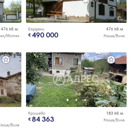
476 кв.м.
Бърдени
476 кв.м.
490 000
ел/Мотел
Къща/Вила
Крушево
183 кв.м.
84 363
Къща/Вила
Къща/Вила