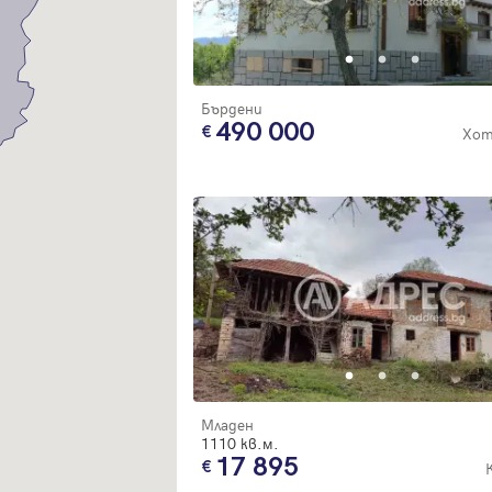
Благодарим ви! Очаквайте скоро да се свържем с вас!
регистрацията.
Имейл
Парола
Бърдени
490 000
Хот
Вход с имейл
Забравена парола
Регистрация
Младен
1110 кв.м.
17 895