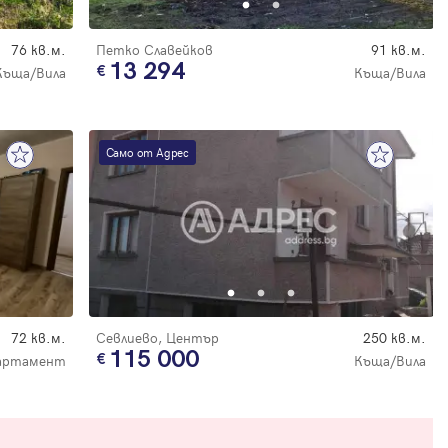
76 кв.м.
Петко Славейков
91 кв.м.
13 294
Къща/Вила
Къща/Вила
Само от Адрес
72 кв.м.
Севлиево, Център
250 кв.м.
115 000
артамент
Къща/Вила