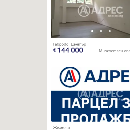
Габрово, Център
144 000
Многостаен ап
Жълтеш