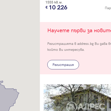
1555 кв.м.
10 226
Пар
Научете първи за нови
Вход
Регистрацията в address.bg Ви дава 
който Ви интересува.
Влезте с профила си, за да разгледате повече снимки и да получит
по-подробна информация.
Регистрация
Продължи с Facebook
Продължи с Google
Успех!
Успех!
или влезте с имейл
Благодарим ви! Проверете имейл адрес си, за да активирате