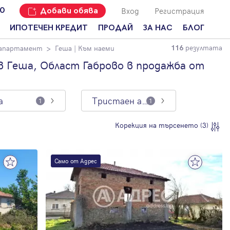
Вход
Регистрация
00
Добави обява
ИПОТЕЧЕН КРЕДИТ
ПРОДАЙ
ЗА НАС
БЛОГ
резултата
 апартамент
Геша
| Към наеми
116
Добави
Наши офиси
За продавачи
обява
 Геша, Област Габрово в продажба от
Кариери
За купувачи
Защо да
продам
Кои сме ние?
Ипотечно
имот с
кредитиране
а
Тристаен апартамент
1
1
Адрес?
Мениджмънт
За
Корекция на търсенето (3)
наемодатели
Address Run
За
Франчайз
наематели
Само от Адрес
Често
Анализ на
задавани
пазара
въпроси
Новини