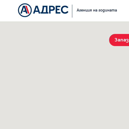
Начало
Резултати от търсене
Агенция на годината
Запа
История на търсенията