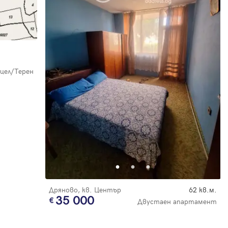
цел/Терен
Дряново, кв. Център
62 кв.м.
35 000
Двустаен апартамент