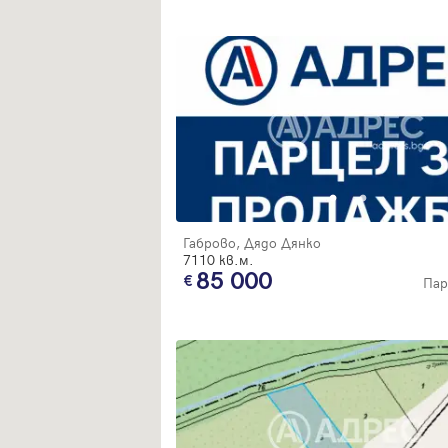
Габрово, Дядо Дянко
7110 кв.м.
85 000
Пар