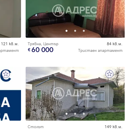
121 кв.м.
Трявна, Център
84 кв.м.
60 000
артамент
Тристаен апартамент
Столът
149 кв.м.