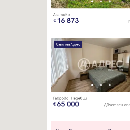
Агатово
16 873
Само от Адрес
Габрово, Недевци
65 000
Двустаен ап