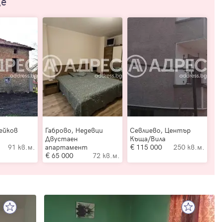
ще
ейков
Габрово, Недевци
Севлиево, Център
Двустаен
Къща/Вила
91 кв.м.
апартамент
115 000
250 кв.м.
65 000
72 кв.м.