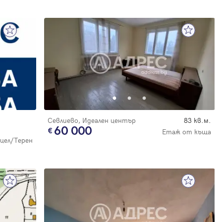
Севлиево, Идеален център
83 кв.м.
60 000
Етаж от къща
цел/Терен