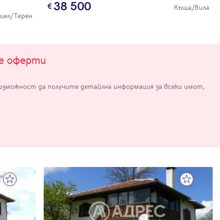
38 500
Къща/Вила
цел/Терен
те оферти
възможност да получите детайлна информация за всеки имот,
е