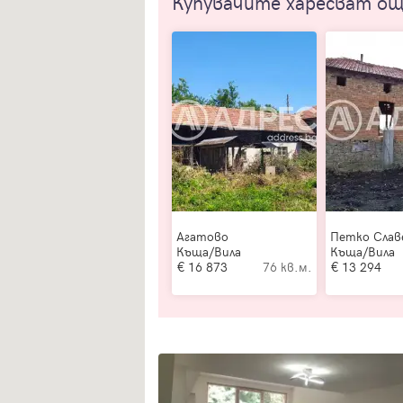
Купувачите харесват о
Агатово
Петко Слав
Къща/Вила
Къща/Вила
16 873
76 кв.м.
13 294