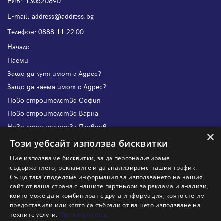
ЕИК: 130520890
Е-mail:
address@address.bg
Телефон:
0888 11 22 00
Начало
Наеми
Защо да купя имот с Адрес?
Защо да наема имот с Адрес?
Ново строителство София
Ново строителство Варна
Ново строителство Пловдив
×
Ново строителство Бургас
Този уебсайт използва бисквитки
Защо да продам имот с Адрес?
Ние използваме бисквитки, за да персонализираме
Защо да отдам имот с Адрес?
съдържанието, рекламите и да анализираме нашия трафик.
Също така споделяме информация за използването на нашия
Наши офиси
сайт от ваша страна с нашите партньори за реклама и анализи,
Кариери
които може да я комбинират с друга информация, която сте им
предоставили или която са събрали от вашето използване на
Кои сме ние?
техните услуги.
Прочетете още
Франчайз