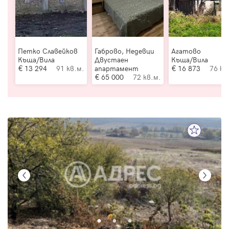
Петко Славейков
Габрово, Недевци
Агатово
Къща/Вила
Двустаен
Къща/Вила
13 294
91 кв.м.
апартамент
16 873
76 кв
65 000
72 кв.м.