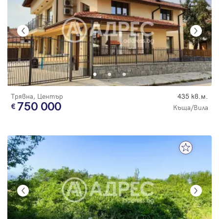
Трявна, Център
435 кв.м.
750 000
Къща/Вила