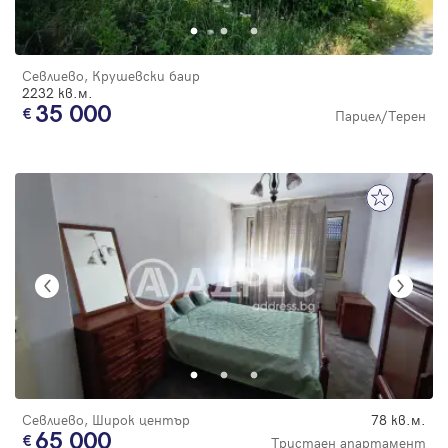
Севлиево, Крушевски баир
2232 кв.м.
35 000
Парцел/Терен
Севлиево, Широк център
78 кв.м.
65 000
Тристаен апартамент