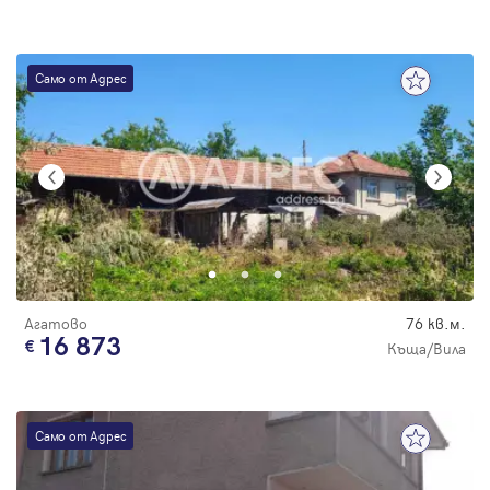
Само от Адрес
Агатово
76 кв.м.
16 873
Къща/Вила
Само от Адрес