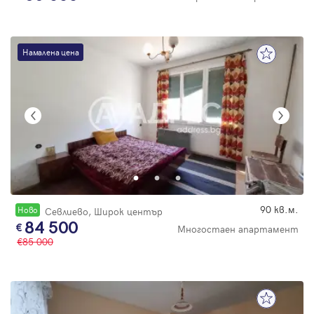
Намалена цена
90 кв.м.
Новo
Севлиево, Широк център
84 500
Многостаен апартамент
85 000