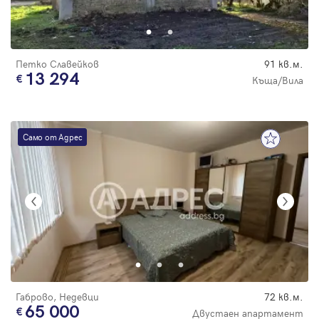
Парола
Петко Славейков
91 кв.м.
13 294
Къща/Вила
Вход с имейл
Само от Адрес
Забравена парола
Регистрация
Габрово, Недевци
72 кв.м.
65 000
Двустаен апартамент