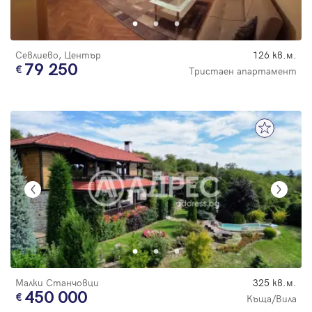
Севлиево, Център
126 кв.м.
79 250
Тристаен апартамент
Малки Станчовци
325 кв.м.
450 000
Къща/Вила