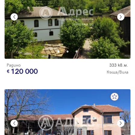
Радино
333 кв.м.
120 000
Къща/Вила