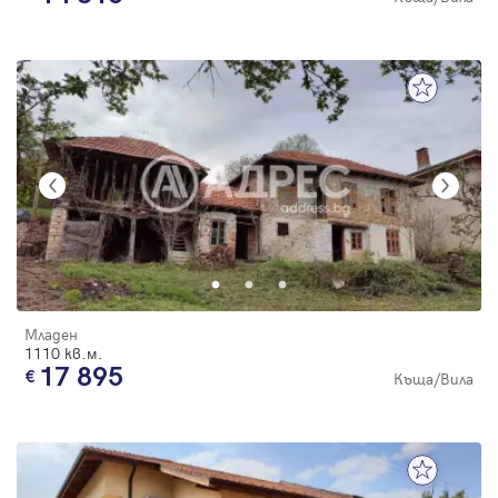
Младен
1110 кв.м.
17 895
Къща/Вила