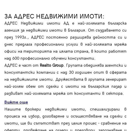
ЗА АДРЕС НЕДВИЖИМИ ИМОТИ:
АДРЕС Недвижими имоти АД е най-голямата българска
агенция за недвижими имоти в България. От създаването си
през 1993г., АДРЕС постоянно разширява дейността си и
днес предлага професионални услуги в най-голямата мрежа
офиси на територията на цялата страна, в които работят
над 600 професионално обучени консултанти.
АДРЕС е част от
Realto Group
. Групата обединява агентски и
консултантски компании с над 30 годишен опит в сферата
на недвижимите имоти. Дружествата в групата генерират
най-голям обем от сделки с имоти на българския пазар и
развиват най-голямата мрежа от консултанти в сектора.
Вижте още
Нашите брокери недвижими имоти, специализирали в
процеса на избор, договаряне и осъществяване на сделки с
имоти, ще ви съпътстват през целия процес - сравнение на
оферти, провеждане на огледи и преговори, запознаване и