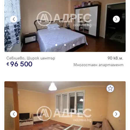
Севлиево, Широк център
90 кв.м.
96 500
Многостаен апартамент