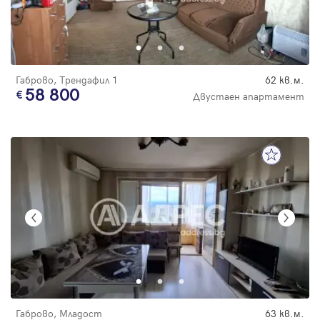
Габрово, Трендафил 1
62 кв.м.
58 800
Двустаен апартамент
Габрово, Младост
63 кв.м.