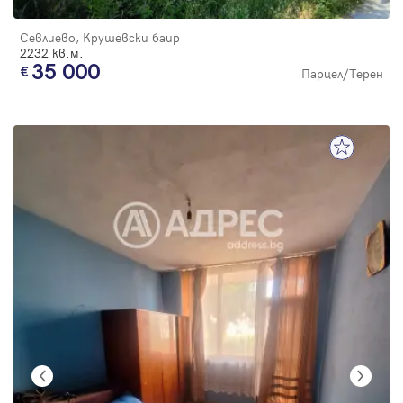
Севлиево, Крушевски баир
2232 кв.м.
35 000
Парцел/Терен