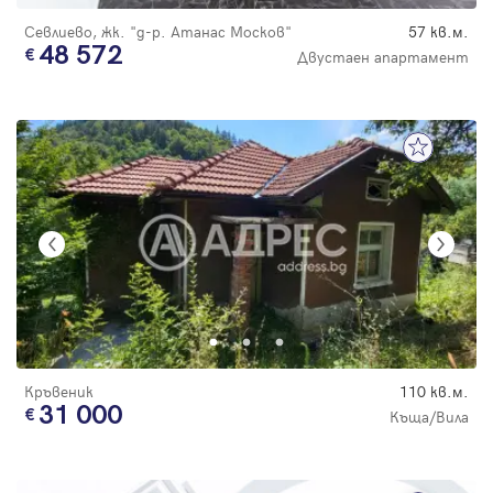
Севлиево, жк. "д-р. Атанас Москов"
57 кв.м.
48 572
Двустаен апартамент
Кръвеник
110 кв.м.
31 000
Къща/Вила