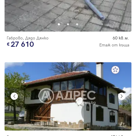
Габрово, Дядо Дянко
60 кв.м.
27 610
Етаж от къща