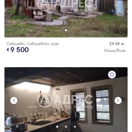
Севлиево, Севлиевски лозя
24 кв.м.
9 500
Къща/Вила