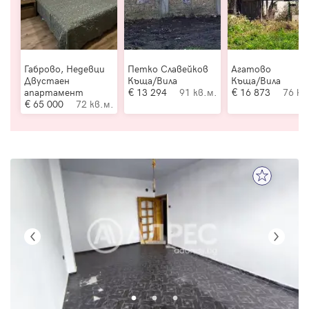
Габрово, Недевци
Петко Славейков
Агатово
Двустаен
Къща/Вила
Къща/Вила
апартамент
13 294
91 кв.м.
16 873
76 кв
65 000
72 кв.м.