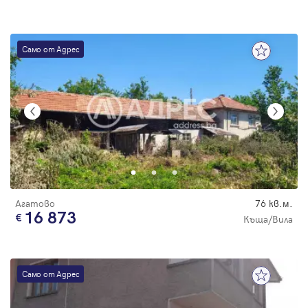
Само от Адрес
Агатово
76 кв.м.
16 873
Къща/Вила
Само от Адрес