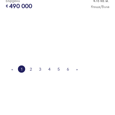
Бърдени
476 кв.м.
490 000
Къща/Вила
«
1
2
3
4
5
6
»