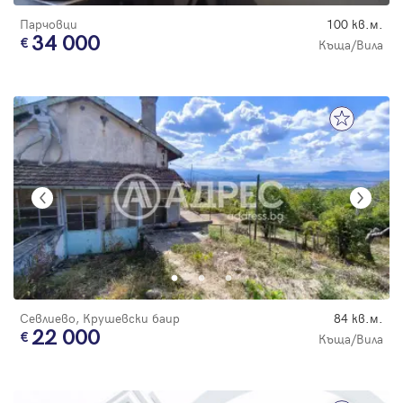
Парчовци
100 кв.м.
34 000
Къща/Вила
Севлиево, Крушевски баир
84 кв.м.
22 000
Къща/Вила