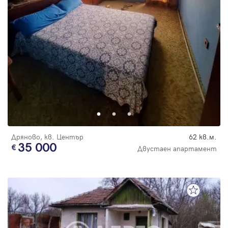
Дряново, кв. Център
62 кв.м.
35 000
Двустаен апартамент