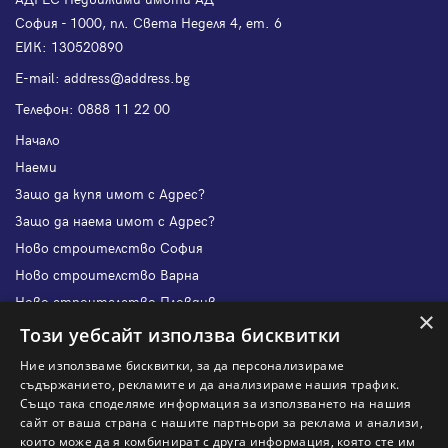
София - 1000, пл. Света Неделя 4, ет. 6
ЕИК: 130520890
Е-mail:
address@address.bg
Телефон:
0888 11 22 00
Начало
Наеми
Защо да купя имот с Адрес?
Защо да наема имот с Адрес?
Ново строителство София
Ново строителство Варна
Ново строителство Пловдив
×
Ново строителство Бургас
Този уебсайт използва бисквитки
Защо да продам имот с Адрес?
Ние използваме бисквитки, за да персонализираме
Защо да отдам имот с Адрес?
съдържанието, рекламите и да анализираме нашия трафик.
Също така споделяме информация за използването на нашия
Наши офиси
сайт от ваша страна с нашите партньори за реклама и анализи,
Кариери
които може да я комбинират с друга информация, която сте им