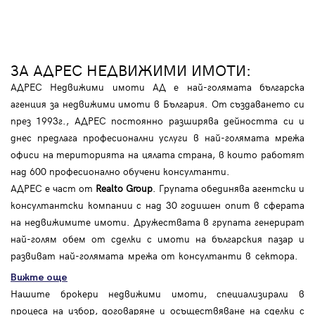
ЗА АДРЕС НЕДВИЖИМИ ИМОТИ:
АДРЕС Недвижими имоти АД е най-голямата българска
агенция за недвижими имоти в България. От създаването си
през 1993г., АДРЕС постоянно разширява дейността си и
днес предлага професионални услуги в най-голямата мрежа
офиси на територията на цялата страна, в които работят
над 600 професионално обучени консултанти.
АДРЕС е част от
Realto Group
. Групата обединява агентски и
консултантски компании с над 30 годишен опит в сферата
на недвижимите имоти. Дружествата в групата генерират
най-голям обем от сделки с имоти на българския пазар и
развиват най-голямата мрежа от консултанти в сектора.
Вижте още
Нашите брокери недвижими имоти, специализирали в
процеса на избор, договаряне и осъществяване на сделки с