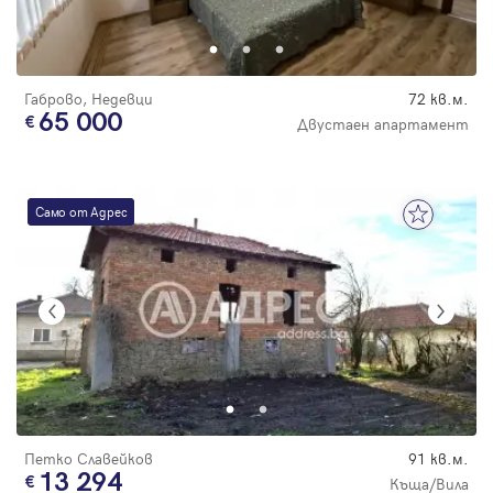
Парола
цена
Габрово, Недевци
72 кв.м.
65 000
Двустаен апартамент
Вход с имейл
Само от Адрес
Забравена парола
Регистрация
Петко Славейков
91 кв.м.
13 294
Къща/Вила