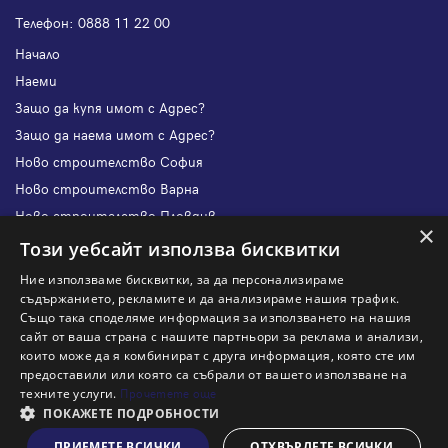
Телефон:
0888 11 22 00
Начало
Наеми
Защо да купя имот с Адрес?
Защо да наема имот с Адрес?
Ново строителство София
Ново строителство Варна
Ново строителство Пловдив
×
Ново строителство Бургас
Този уебсайт използва бисквитки
Защо да продам имот с Адрес?
Ние използваме бисквитки, за да персонализираме
Защо да отдам имот с Адрес?
съдържанието, рекламите и да анализираме нашия трафик.
Също така споделяме информация за използването на нашия
Наши офиси
сайт от ваша страна с нашите партньори за реклама и анализи,
Кариери
които може да я комбинират с друга информация, която сте им
предоставили или която са събрали от вашето използване на
Кои сме ние?
техните услуги.
Прочетете още
Франчайз
ПОКАЖЕТЕ ПОДРОБНОСТИ
Блог
ПРИЕМЕТЕ ВСИЧКИ
ОТХВЪРЛЕТЕ ВСИЧКИ