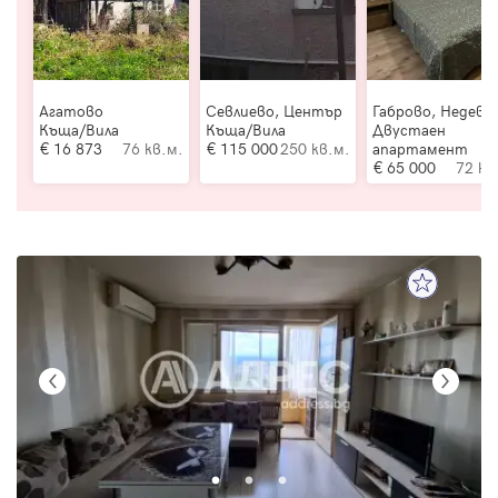
Агатово
Севлиево, Център
Габрово, Недевц
Къща/Вила
Къща/Вила
Двустаен
16 873
76 кв.м.
115 000
250 кв.м.
апартамент
65 000
72 кв