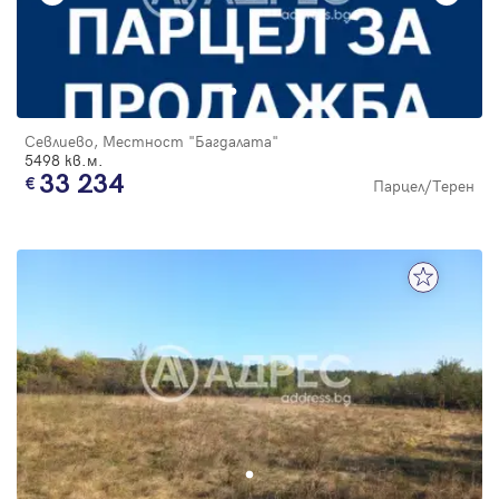
Севлиево, Местност "Багдалата"
5498 кв.м.
33 234
Парцел/Терен