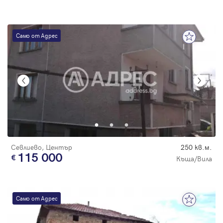
Само от Адрес
Севлиево, Център
250 кв.м.
115 000
Къща/Вила
Само от Адрес