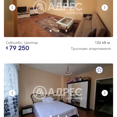
Севлиево, Център
126 кв.м.
79 250
Тристаен апартамент