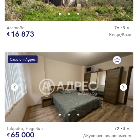
Парола
Агатово
76 кв.м.
16 873
Къща/Вила
Вход с имейл
Само от Адрес
Забравена парола
Регистрация
Габрово, Недевци
72 кв.м.
65 000
Двустаен апартамент