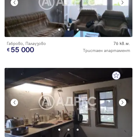
Габрово, Палаузово
76 кв.м.
55 000
Тристаен апартамент