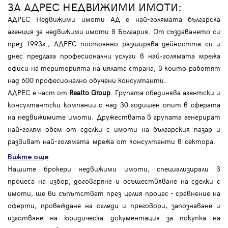
ЗА АДРЕС НЕДВИЖИМИ ИМОТИ:
АДРЕС Недвижими имоти АД е най-голямата българска
агенция за недвижими имоти в България. От създаването си
през 1993г., АДРЕС постоянно разширява дейността си и
днес предлага професионални услуги в най-голямата мрежа
офиси на територията на цялата страна, в които работят
над 600 професионално обучени консултанти.
АДРЕС е част от
Realto Group
. Групата обединява агентски и
консултантски компании с над 30 годишен опит в сферата
на недвижимите имоти. Дружествата в групата генерират
най-голям обем от сделки с имоти на българския пазар и
развиват най-голямата мрежа от консултанти в сектора.
Вижте още
Нашите брокери недвижими имоти, специализирали в
процеса на избор, договаряне и осъществяване на сделки с
имоти, ще ви съпътстват през целия процес - сравнение на
оферти, провеждане на огледи и преговори, запознаване и
изготвяне на юридическа документация за покупка на