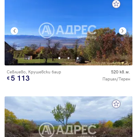
Севлиево, Крушевски баир
520 кв.м.
5 113
Парцел/Терен