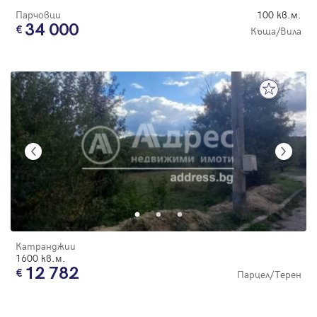
Парчовци
100 кв.м.
34 000
Къща/Вила
Катранджии
1600 кв.м.
12 782
Парцел/Терен