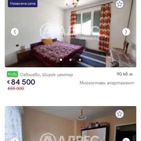
Намалена цена
90 кв.м.
Новo
Севлиево, Широк център
84 500
Многостаен апартамент
85 000