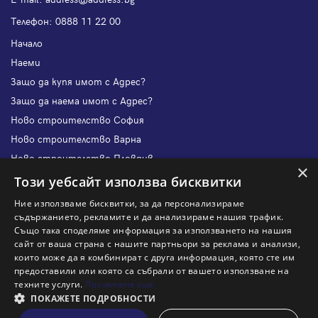
Телефон:
0888 11 22 00
Начало
Наеми
Защо да купя имот с Адрес?
Защо да наема имот с Адрес?
Ново строителство София
Ново строителство Варна
Ново строителство Пловдив
×
Ново строителство Бургас
Този уебсайт използва бисквитки
Защо да продам имот с Адрес?
Ние използваме бисквитки, за да персонализираме
Защо да отдам имот с Адрес?
съдържанието, рекламите и да анализираме нашия трафик.
Също така споделяме информация за използването на нашия
Наши офиси
сайт от ваша страна с нашите партньори за реклама и анализи,
Кариери
които може да я комбинират с друга информация, която сте им
предоставили или която са събрали от вашето използване на
Кои сме ние?
техните услуги.
Прочетете още
Франчайз
ПОКАЖЕТЕ ПОДРОБНОСТИ
Блог