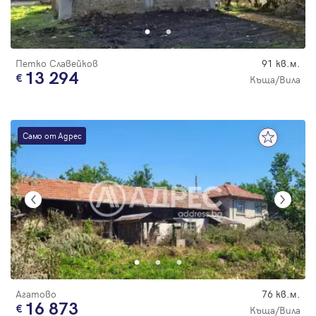
Парола
Петко Славейков
91 кв.м.
13 294
Къща/Вила
Вход с имейл
Само от Адрес
Забравена парола
Регистрация
Агатово
76 кв.м.
16 873
Къща/Вила