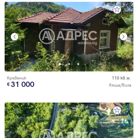
Кръвеник
110 кв.м.
31 000
Къща/Вила