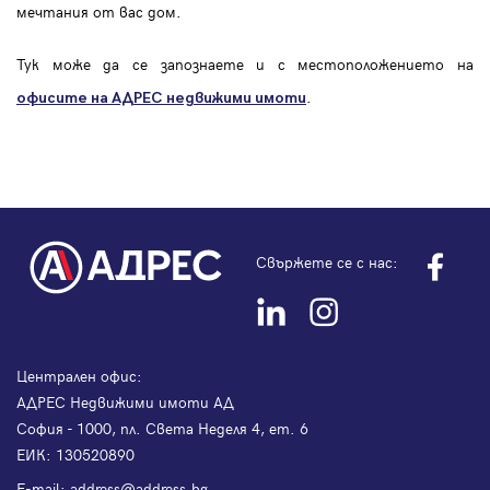
мечтания от вас дом.
Тук може да се запознаете и с местоположението на
.
офисите на АДРЕС
недвижими имоти
Свържете се с нас:
Централен офис:
АДРЕС Недвижими имоти АД
София - 1000, пл. Света Неделя 4, ет. 6
ЕИК: 130520890
Е-mail:
address@address.bg