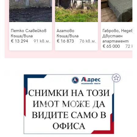
Петко Славейков
Агатово
Габрово, Недевц
Къща/Вила
Къща/Вила
Двустаен
13 294
91 кв.м.
16 873
76 кв.м.
апартамент
65 000
72 кв