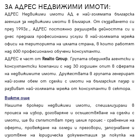
ЗА АДРЕС НЕДВИЖИМИ ИМОТИ:
АДРЕС Недвижими имоти АД е най-голямата българска
агенция за недвижими имоти в България. От създаването си
през 1993г., АДРЕС постоянно разширява дейността си и
днес предлага професионални услуги в най-голямата мрежа
офиси на територията на цялата страна, в които работят
над 600 професионално обучени консултанти.
АДРЕС е част от
Realto Group
. Групата обединява агентски и
консултантски компании с над 30 годишен опит в сферата
на недвижимите имоти. Дружествата в групата генерират
най-голям обем от сделки с имоти на българския пазар и
развиват най-голямата мрежа от консултанти в сектора.
Вижте още
Нашите брокери недвижими имоти, специализирали в
процеса на избор, договаряне и осъществяване на сделки с
имоти, ще ви съпътстват през целия процес - сравнение на
оферти, провеждане на огледи и преговори, запознаване и
изготвяне на юридическа документация за покупка на