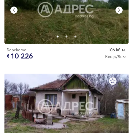
Борското
106 кв.м.
10 226
Къща/Вила