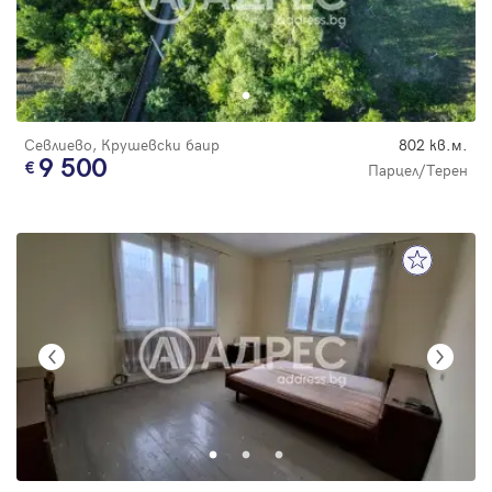
Севлиево, Крушевски баир
802 кв.м.
9 500
Парцел/Терен