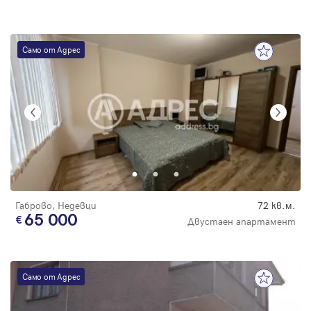
Само от Адрес
Габрово, Недевци
72 кв.м.
65 000
Двустаен апартамент
Само от Адрес