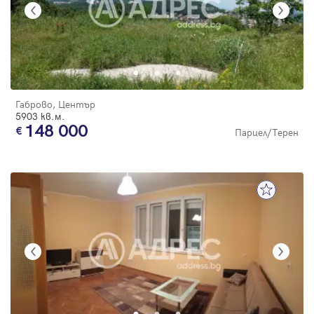
Габрово, Център
5903 кв.м.
148 000
Парцел/Терен