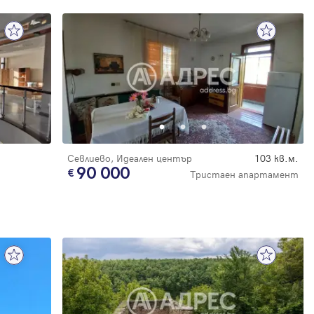
Севлиево, Идеален център
103 кв.м.
90 000
Тристаен апартамент