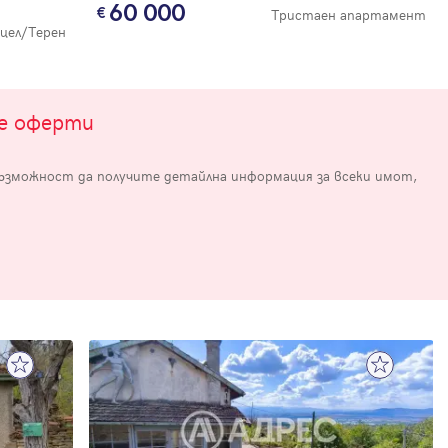
60 000
Тристаен апартамент
цел/Терен
те оферти
възможност да получите детайлна информация за всеки имот,
е