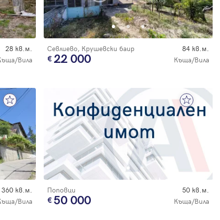
28 кв.м.
Севлиево, Крушевски баир
84 кв.м.
22 000
Къща/Вила
Къща/Вила
360 кв.м.
Поповци
50 кв.м.
50 000
Къща/Вила
Къща/Вила