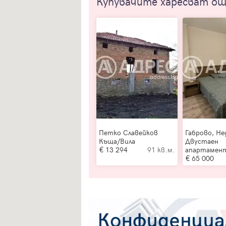
Купувачите харесват о
Петко Славейков
Габрово, Не
Къща/Вила
Двустаен
13 294
91 кв.м.
апартамен
65 000