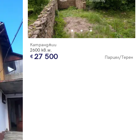
Катранджии
2600 кв.м.
27 500
Парцел/Терен