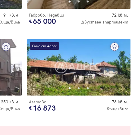
91 кв.м.
Габрово, Недевци
72 кв.м.
65 000
Къща/Вила
Двустаен апартамент
Само от Адрес
250 кв.м.
Агатово
76 кв.м.
16 873
Къща/Вила
Къща/Вила