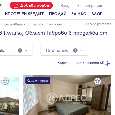
Вход
Регистрация
00
Добави обява
ИПОТЕЧЕН КРЕДИТ
ПРОДАЙ
ЗА НАС
БЛОГ
резултата
 сграда/Ферма
Глушка
| Към наеми
116
Добави
Наши офиси
За продавачи
обява
 Глушка, Област Габрово в продажба от
Кариери
За купувачи
Защо да
продам
Кои сме ние?
Ипотечно
имот с
кредитиране
шка
Стопанска сграда/Ферма
1
1
Адрес?
Мениджмънт
За
Корекция на търсенето (3)
наемодатели
Address Run
За
Франчайз
наематели
Само от Адрес
Често
Анализ на
задавани
пазара
въпроси
Новини