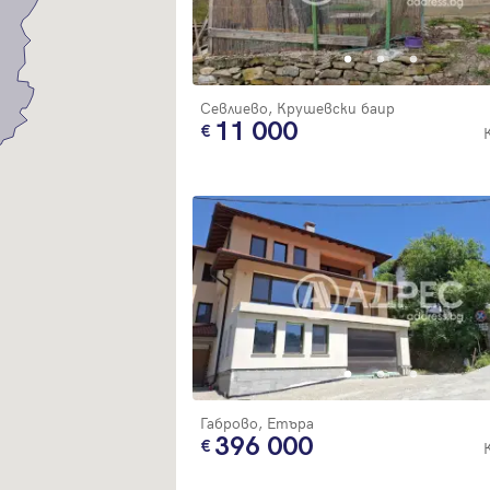
Благодарим ви! Очаквайте скоро да се свържем с вас!
регистрацията.
Имейл
Парола
Севлиево, Крушевски баир
11 000
Вход с имейл
Забравена парола
Регистрация
Габрово, Етъра
396 000