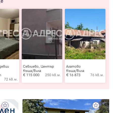
ще
девци
Севлиево, Център
Агатово
Къща/Вила
Къща/Вила
т
115 000
250 кв.м.
16 873
76 кв.м.
72 кв.м.