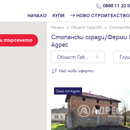
0888 11 22 
НАЧАЛО
КУПИ
НОВО СТРОИТЕЛСТВО
Начало
Област Габрово
Стопанска
Намери
Ново
имот
строителство
Стопански сгради/Ферми в
София
зи търсенето
Адрес
Защо да купя
имот с
Ново
Адрес?
строителство
Област Габрово
Глу
Варна
Ново
Най-нови оферти
строителство
Пловдив
По цена
Ново
Само от Адрес
Най-нови
строителство
оферти
Бургас
Цена на кв.м.
Проекти ново
строителство
С намалена
цена