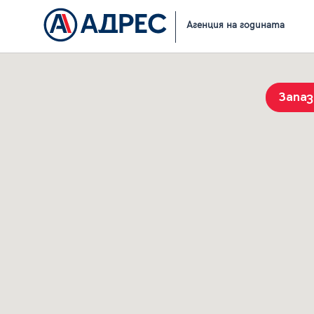
Начало
Резултати от търсене
Агенция на годината
Запа
История на търсенията