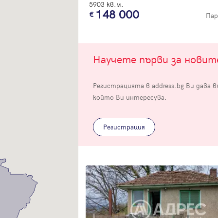
5903 кв.м.
148 000
Пар
Научете първи за нови
Вход
Регистрацията в address.bg Ви дава 
който Ви интересува.
Влезте с профила си, за да разгледате повече снимки и да получит
по-подробна информация.
Регистрация
Продължи с Facebook
Продължи с Google
Успех!
Успех!
или влезте с имейл
Благодарим ви! Проверете имейл адрес си, за да активирате