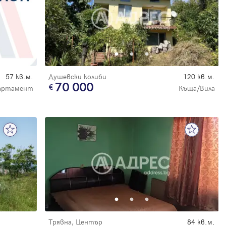
57 кв.м.
Душевски колиби
120 кв.м.
70 000
артамент
Къща/Вила
Трявна, Център
84 кв.м.