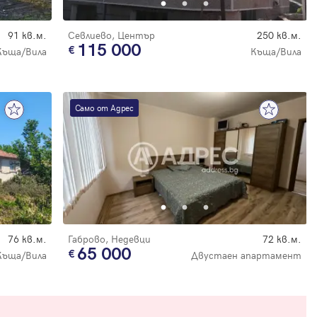
91 кв.м.
Севлиево, Център
250 кв.м.
115 000
Къща/Вила
Къща/Вила
Само от Адрес
76 кв.м.
Габрово, Недевци
72 кв.м.
65 000
Къща/Вила
Двустаен апартамент