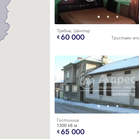
Благодарим ви! Очаквайте скоро да се свържем с вас!
регистрацията.
Имейл
Парола
Трявна, Център
60 000
Тристаен а
Вход с имейл
Забравена парола
Регистрация
Гостилица
1300 кв.м.
65 000