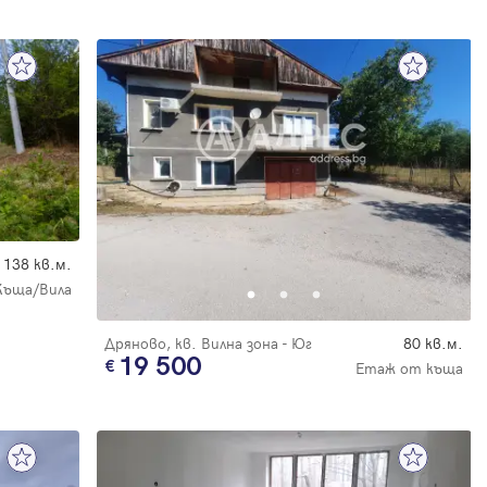
138 кв.м.
Къща/Вила
Дряново, кв. Вилна зона - Юг
80 кв.м.
19 500
Етаж от къща