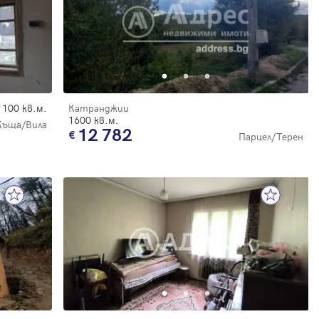
100 кв.м.
Катранджии
1600 кв.м.
Къща/Вила
12 782
Парцел/Терен