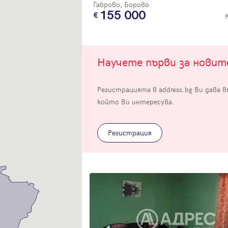
Габрово, Борово
155 000
Научете първи за нови
Вход
Регистрацията в address.bg Ви дава 
който Ви интересува.
Влезте с профила си, за да разгледате повече снимки и да получит
по-подробна информация.
Регистрация
Продължи с Facebook
Продължи с Google
Успех!
Успех!
или влезте с имейл
Благодарим ви! Проверете имейл адрес си, за да активирате