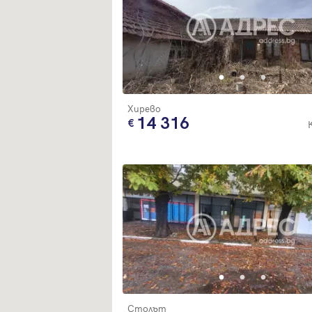
Хирево
14 316
Столът