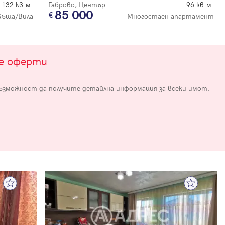
132 кв.м.
Габрово, Център
96 кв.м.
85 000
Къща/Вила
Многостаен апартамент
те оферти
възможност да получите детайлна информация за всеки имот,
е