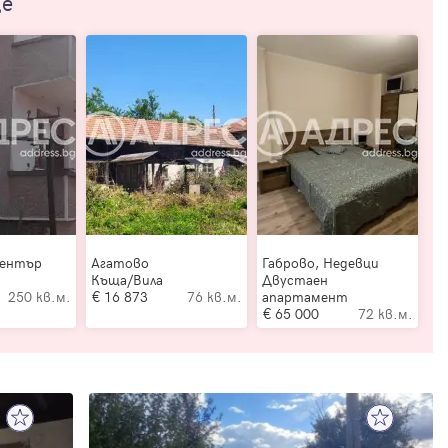
ще
Център
Агатово
Габрово, Недевци
Къща/Вила
Двустаен
250 кв.м.
16 873
76 кв.м.
апартамент
65 000
72 кв.м.