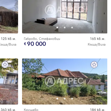
125 кв.м.
Габрово, Стефановци
165 кв.м.
90 000
Къща/Вила
Къща/Вила
363 кв.м.
Крушево
184 кв.м.