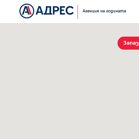
Начало
Резултати от търсене
Агенция на годината
Запа
История на търсенията