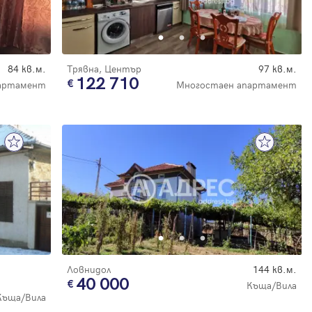
84 кв.м.
Трявна, Център
97 кв.м.
122 710
партамент
Многостаен апартамент
Ловнидол
144 кв.м.
40 000
Къща/Вила
Къща/Вила