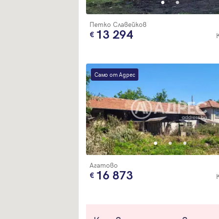
Петко Славейков
13 294
Само от Адрес
Агатово
16 873