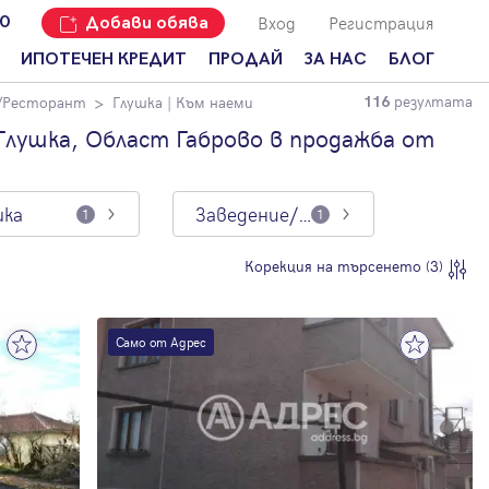
Вход
Регистрация
00
Добави обява
ИПОТЕЧЕН КРЕДИТ
ПРОДАЙ
ЗА НАС
БЛОГ
резултата
/Ресторант
Глушка
| Към наеми
116
Добави
Наши офиси
За продавачи
обява
Глушка, Област Габрово в продажба от
Кариери
За купувачи
Защо да
продам
Кои сме ние?
Ипотечно
имот с
кредитиране
шка
Заведение/Ресторант
1
1
Адрес?
Мениджмънт
За
Корекция на търсенето (3)
наемодатели
Address Run
За
Франчайз
наематели
Само от Адрес
Често
Анализ на
задавани
пазара
въпроси
Новини