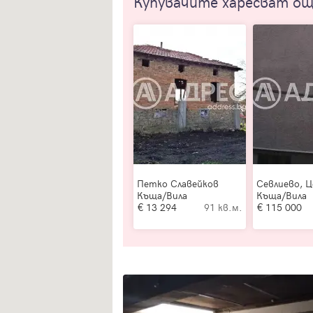
Купувачите харесват о
Петко Славейков
Севлиево, 
Къща/Вила
Къща/Вила
13 294
91 кв.м.
115 000