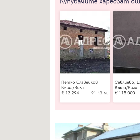
Купувачите харесват о
Петко Славейков
Севлиево, 
Къща/Вила
Къща/Вила
13 294
91 кв.м.
115 000