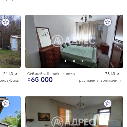
24 кв.м.
Севлиево, Широк център
78 кв.м.
65 000
Къща/Вила
Тристаен апартамент