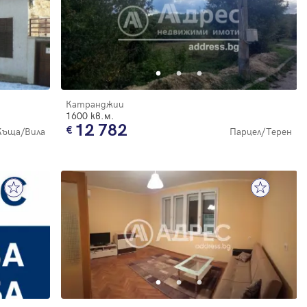
Катранджии
1600 кв.м.
12 782
Къща/Вила
Парцел/Терен