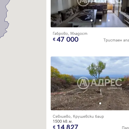
Благодарим ви! Очаквайте скоро да се свържем с вас!
регистрацията.
Имейл
Парола
Габрово, Младост
47 000
Тристаен а
Вход с имейл
Забравена парола
Регистрация
Севлиево, Крушевски баир
1500 кв.м.
14 827
Пар