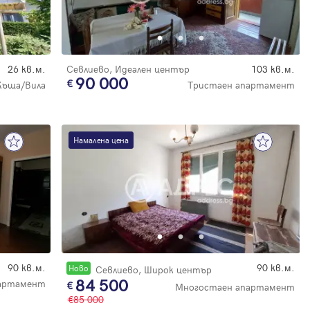
26 кв.м.
Севлиево, Идеален център
103 кв.м.
90 000
Къща/Вила
Тристаен апартамент
Намалена цена
90 кв.м.
90 кв.м.
Новo
Севлиево, Широк център
84 500
артамент
Многостаен апартамент
85 000