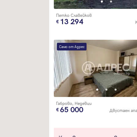
Петко Славейков
13 294
Само от Адрес
Габрово, Недевци
65 000
Двустаен ап