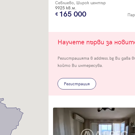
Севлиево, Широк център
9925 кв.м.
165 000
Пар
Научете първи за нови
Вход
Регистрацията в address.bg Ви дава 
Влезте с профила си, за да разгледате повече снимки и да получит
който Ви интересува.
по-подробна информация.
Регистрация
Продължи с Facebook
Продължи с Google
Успех!
Успех!
или влезте с имейл
Благодарим ви! Проверете имейл адрес си, за да активирате