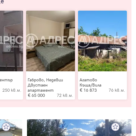
ще
Център
Габрово, Недевци
Агатово
Двустаен
Къща/Вила
250 кв.м.
апартамент
16 873
76 кв.м.
65 000
72 кв.м.