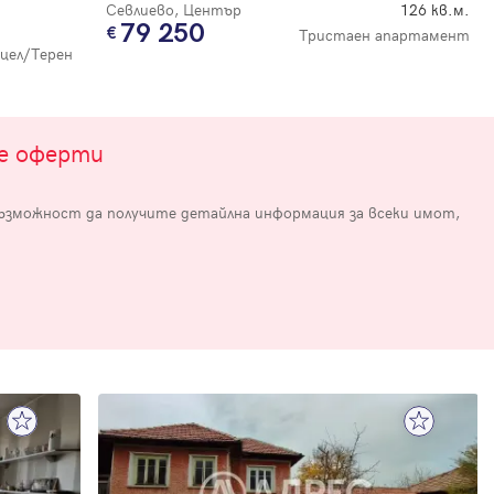
Севлиево, Център
126 кв.м.
79 250
Тристаен апартамент
цел/Терен
те оферти
възможност да получите детайлна информация за всеки имот,
е