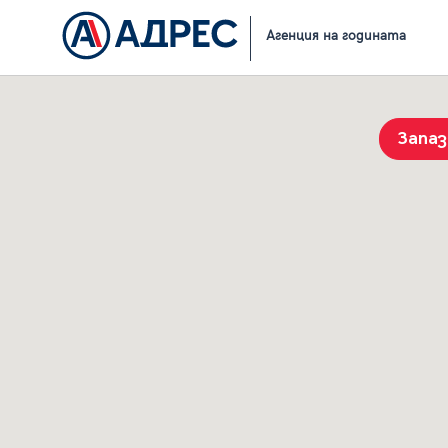
Начало
Резултати от търсене
Агенция на годината
Запа
История на търсенията