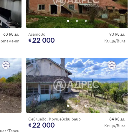
63 кв.м.
Агатово
90 кв.м.
22 000
партамент
Къща/Вила
Севлиево, Крушевски баир
84 кв.м.
22 000
Къща/Вила
цел/Терен