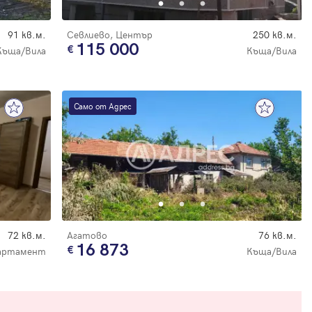
91 кв.м.
Севлиево, Център
250 кв.м.
115 000
Къща/Вила
Къща/Вила
Само от Адрес
72 кв.м.
Агатово
76 кв.м.
16 873
артамент
Къща/Вила