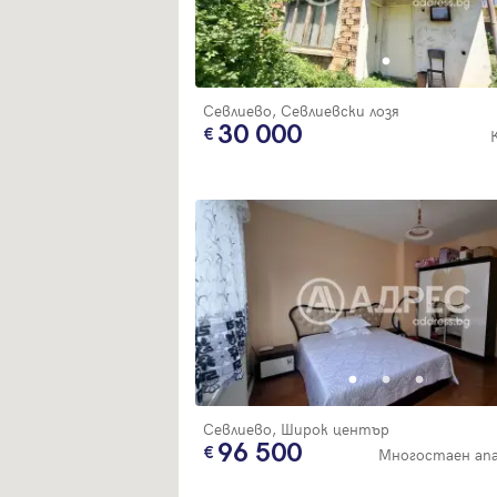
Севлиево, Севлиевски лозя
30 000
Севлиево, Широк център
96 500
Многостаен ап