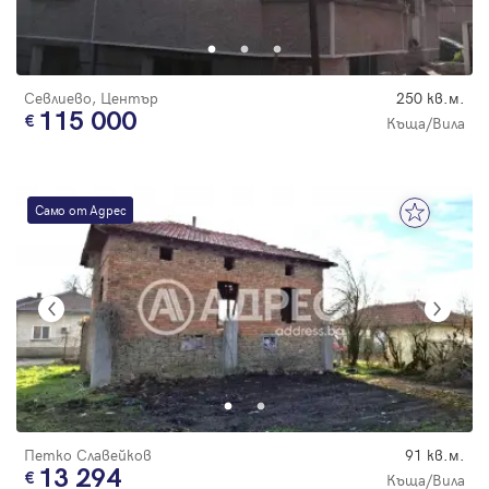
Парола
Севлиево, Център
250 кв.м.
115 000
Къща/Вила
Вход с имейл
Само от Адрес
Забравена парола
Регистрация
Петко Славейков
91 кв.м.
13 294
Къща/Вила