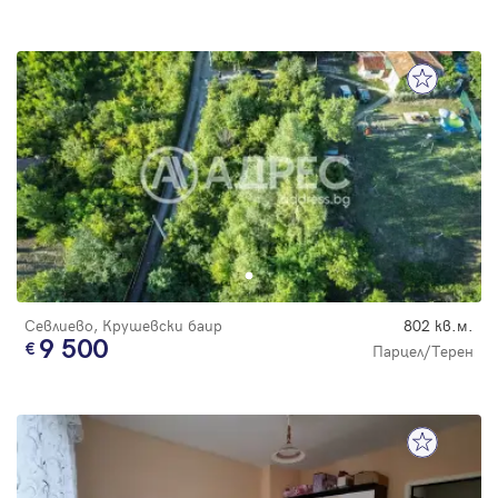
Севлиево, Крушевски баир
802 кв.м.
9 500
Парцел/Терен