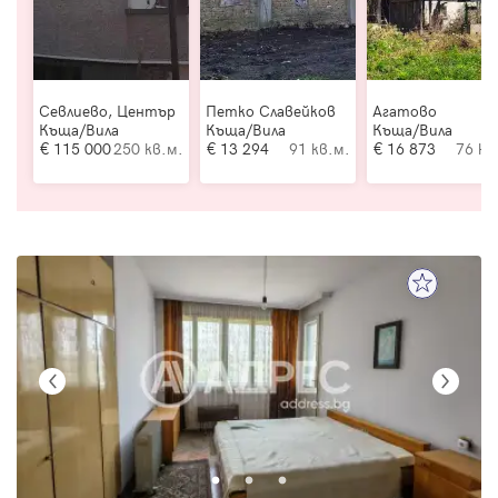
Севлиево, Център
Петко Славейков
Агатово
Къща/Вила
Къща/Вила
Къща/Вила
115 000
250 кв.м.
13 294
91 кв.м.
16 873
76 кв