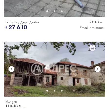
Габрово, Дядо Дянко
60 кв.м.
27 610
Етаж от къща
Младен
1110 кв.м.