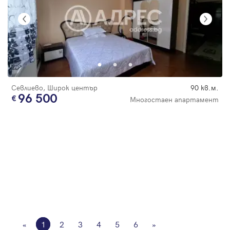
Севлиево, Широк център
90 кв.м.
96 500
Многостаен апартамент
«
1
2
3
4
5
6
»