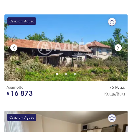
Само от Адрес
Агатово
76 кв.м.
16 873
Къща/Вила
Само от Адрес