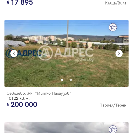
17 895
Къща/Вила
Севлиево, жк. "Митко Палаузов"
10122 кв.м.
200 000
Парцел/Терен