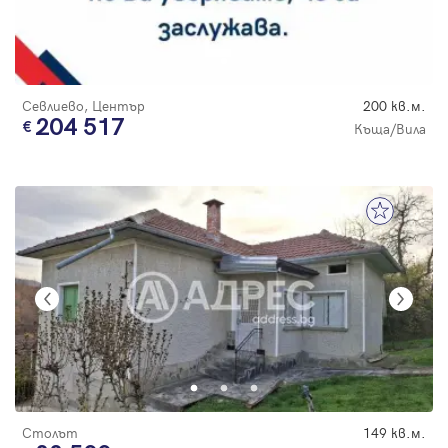
Севлиево, Център
200 кв.м.
204 517
Къща/Вила
Столът
149 кв.м.