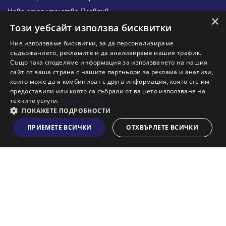
Ново строителство Пловдив
×
Ново строителство Бургас
Този уебсайт използва бисквитки
Защо да продам имот с Адрес?
Ние използваме бисквитки, за да персонализираме
Защо да отдам имот с Адрес?
съдържанието, рекламите и да анализираме нашия трафик.
Също така споделяме информация за използването на нашия
Наши офиси
сайт от ваша страна с нашите партньори за реклама и анализи,
Кариери
които може да я комбинират с друга информация, която сте им
предоставили или която са събрали от вашето използване на
Кои сме ние?
техните услуги.
Прочетете още
Франчайз
ПОКАЖЕТЕ ПОДРОБНОСТИ
Блог
ПРИЕМЕТЕ ВСИЧКИ
ОТХВЪРЛЕТЕ ВСИЧКИ
Виж на картата
Искаш ли да получаваш актуална информация за пазара
на недвижими имоти?
Абонирам се