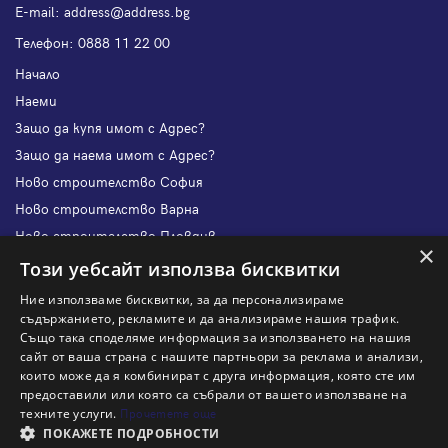
Е-mail:
address@address.bg
Телефон:
0888 11 22 00
Начало
Наеми
Защо да купя имот с Адрес?
Защо да наема имот с Адрес?
Ново строителство София
Ново строителство Варна
Ново строителство Пловдив
×
Ново строителство Бургас
Този уебсайт използва бисквитки
Защо да продам имот с Адрес?
Ние използваме бисквитки, за да персонализираме
Защо да отдам имот с Адрес?
съдържанието, рекламите и да анализираме нашия трафик.
Също така споделяме информация за използването на нашия
Наши офиси
сайт от ваша страна с нашите партньори за реклама и анализи,
Кариери
които може да я комбинират с друга информация, която сте им
предоставили или която са събрали от вашето използване на
Кои сме ние?
техните услуги.
Прочетете още
Франчайз
ПОКАЖЕТЕ ПОДРОБНОСТИ