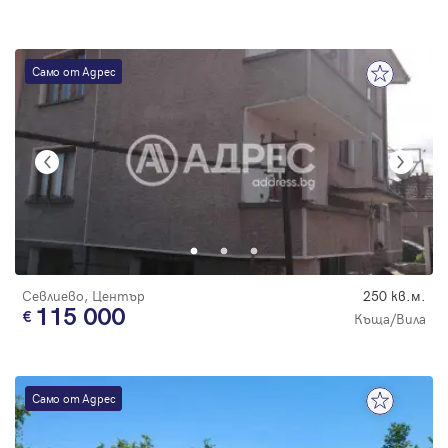
Само от Адрес
Севлиево, Център
250 кв.м.
115 000
Къща/Вила
Само от Адрес