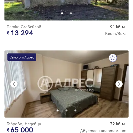
Парола
Петко Славейков
91 кв.м.
13 294
Къща/Вила
Вход с имейл
Само от Адрес
Забравена парола
Регистрация
Габрово, Недевци
72 кв.м.
65 000
Двустаен апартамент