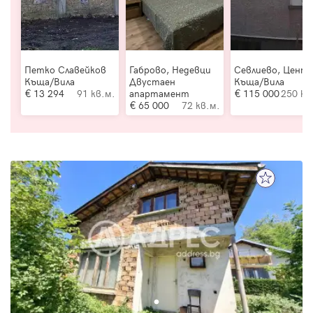
Петко Славейков
Габрово, Недевци
Севлиево, Цент
Къща/Вила
Двустаен
Къща/Вила
13 294
91 кв.м.
апартамент
115 000
250 кв
65 000
72 кв.м.