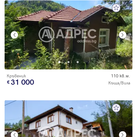
Кръвеник
110 кв.м.
31 000
Къща/Вила