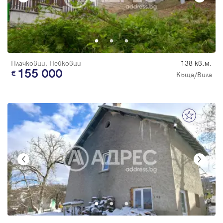
Плачковци, Нейковци
138 кв.м.
155 000
Къща/Вила