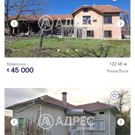
Крамолин
122 кв.м.
45 000
Къща/Вила