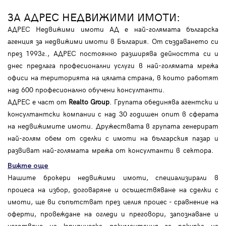
ЗА АДРЕС НЕДВИЖИМИ ИМОТИ:
АДРЕС Недвижими имоти АД е най-голямата българска
агенция за недвижими имоти в България. От създаването си
през 1993г., АДРЕС постоянно разширява дейността си и
днес предлага професионални услуги в най-голямата мрежа
офиси на територията на цялата страна, в които работят
над 600 професионално обучени консултанти.
АДРЕС е част от
Realto Group
. Групата обединява агентски и
консултантски компании с над 30 годишен опит в сферата
на недвижимите имоти. Дружествата в групата генерират
най-голям обем от сделки с имоти на българския пазар и
развиват най-голямата мрежа от консултанти в сектора.
Вижте още
Нашите брокери недвижими имоти, специализирали в
процеса на избор, договаряне и осъществяване на сделки с
имоти, ще ви съпътстват през целия процес - сравнение на
оферти, провеждане на огледи и преговори, запознаване и
изготвяне на юридическа документация за покупка на