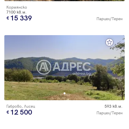
Кормянско
7100 кв.м.
15 339
Парцел/Терен
Габрово, Лисец
593 кв.м.
12 500
Парцел/Терен