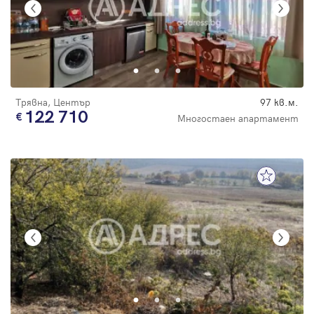
Трявна, Център
97 кв.м.
122 710
Многостаен апартамент