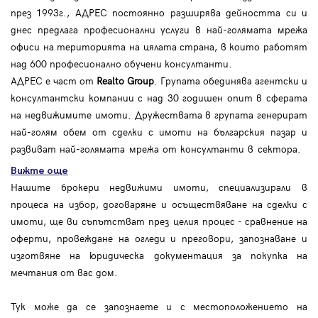
през 1993г., АДРЕС постоянно разширява дейността си и
днес предлага професионални услуги в най-голямата мрежа
офиси на територията на цялата страна, в които работят
над 600 професионално обучени консултанти.
АДРЕС е част от
Realto Group
. Групата обединява агентски и
консултантски компании с над 30 годишен опит в сферата
на недвижимите имоти. Дружествата в групата генерират
най-голям обем от сделки с имоти на българския пазар и
развиват най-голямата мрежа от консултанти в сектора.
Вижте още
Нашите брокери недвижими имоти, специализирали в
процеса на избор, договаряне и осъществяване на сделки с
имоти, ще ви съпътстват през целия процес - сравнение на
оферти, провеждане на огледи и преговори, запознаване и
изготвяне на юридическа документация за покупка на
мечтания от вас дом.
Тук може да се запознаете и с местоположението на