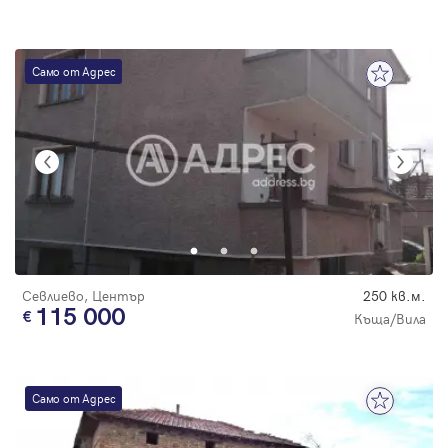
Само от Адрес
Севлиево, Център
250 кв.м.
115 000
Къща/Вила
Само от Адрес