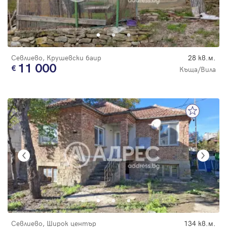
Севлиево, Крушевски баир
28 кв.м.
11 000
Къща/Вила
Севлиево, Широк център
134 кв.м.