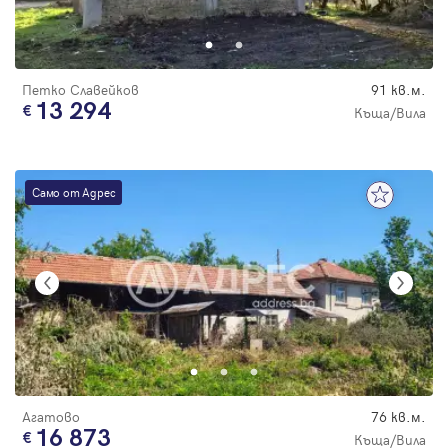
Парола
Петко Славейков
91 кв.м.
13 294
Къща/Вила
Вход с имейл
Само от Адрес
Забравена парола
Регистрация
Агатово
76 кв.м.
16 873
Къща/Вила