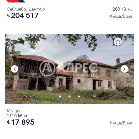
Севлиево, Център
200 кв.м.
204 517
Къща/Вила
Младен
1110 кв.м.
17 895
Къща/Вила