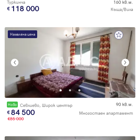
Туркинча
160 кв.м.
118 000
Къща/Вила
Намалена цена
90 кв.м.
Новo
Севлиево, Широк център
84 500
Многостаен апартамент
85 000