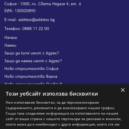
София - 1000, пл. Света Неделя 4, ет. 6
ЕИК: 130520890
Е-mail:
address@address.bg
Телефон:
0888 11 22 00
Начало
Наеми
Защо да купя имот с Адрес?
Защо да наема имот с Адрес?
Ново строителство София
Ново строителство Варна
Ново строителство Пловдив
×
Ново строителство Бургас
Този уебсайт използва бисквитки
Защо да продам имот с Адрес?
Ние използваме бисквитки, за да персонализираме
Защо да отдам имот с Адрес?
съдържанието, рекламите и да анализираме нашия трафик.
Също така споделяме информация за използването на нашия
Наши офиси
сайт от ваша страна с нашите партньори за реклама и анализи,
Кариери
които може да я комбинират с друга информация, която сте им