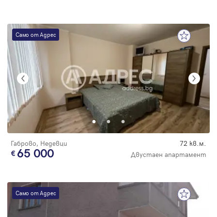
Само от Адрес
Габрово, Недевци
72 кв.м.
65 000
Двустаен апартамент
Само от Адрес