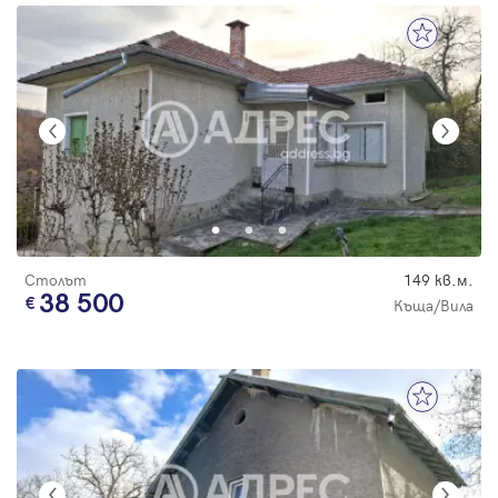
Столът
149 кв.м.
38 500
Къща/Вила