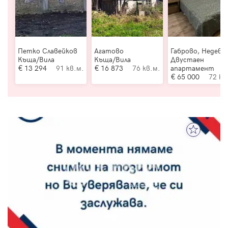
Петко Славейков
Агатово
Габрово, Недевц
Къща/Вила
Къща/Вила
Двустаен
13 294
91 кв.м.
16 873
76 кв.м.
апартамент
65 000
72 кв