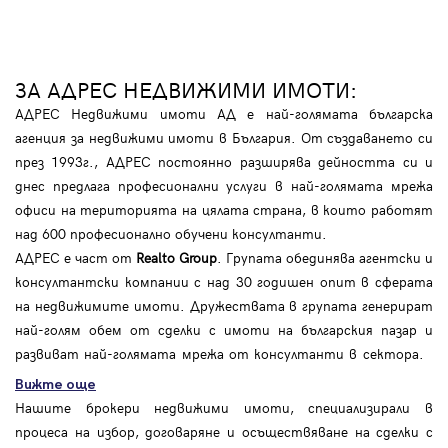
ЗА АДРЕС НЕДВИЖИМИ ИМОТИ:
АДРЕС Недвижими имоти АД е най-голямата българска
агенция за недвижими имоти в България. От създаването си
през 1993г., АДРЕС постоянно разширява дейността си и
днес предлага професионални услуги в най-голямата мрежа
офиси на територията на цялата страна, в които работят
над 600 професионално обучени консултанти.
АДРЕС е част от
Realto Group
. Групата обединява агентски и
консултантски компании с над 30 годишен опит в сферата
на недвижимите имоти. Дружествата в групата генерират
най-голям обем от сделки с имоти на българския пазар и
развиват най-голямата мрежа от консултанти в сектора.
Вижте още
Нашите брокери недвижими имоти, специализирали в
процеса на избор, договаряне и осъществяване на сделки с