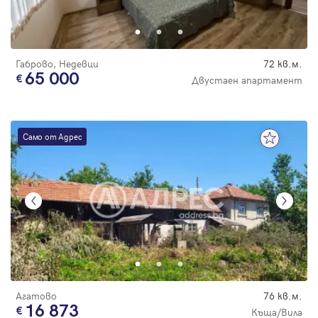
Парола
Габрово, Недевци
72 кв.м.
65 000
Двустаен апартамент
Вход с имейл
Само от Адрес
Забравена парола
Регистрация
Агатово
76 кв.м.
16 873
Къща/Вила