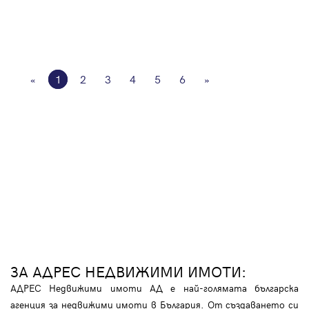
«
1
2
3
4
5
6
»
ЗА АДРЕС НЕДВИЖИМИ ИМОТИ:
АДРЕС Недвижими имоти АД е най-голямата българска
агенция за недвижими имоти в България. От създаването си