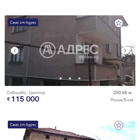
Само от Адрес
Севлиево, Център
250 кв.м.
115 000
Къща/Вила
Само от Адрес