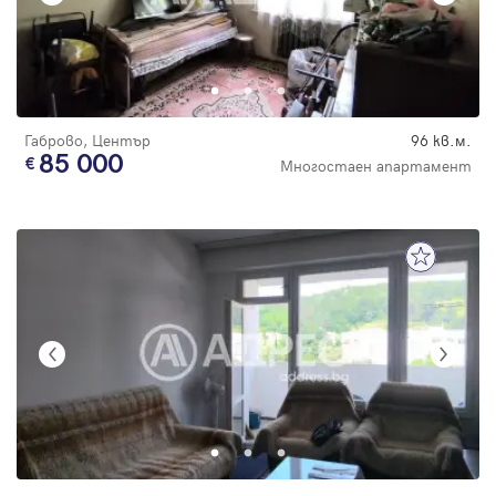
Габрово, Център
96 кв.м.
85 000
Многостаен апартамент