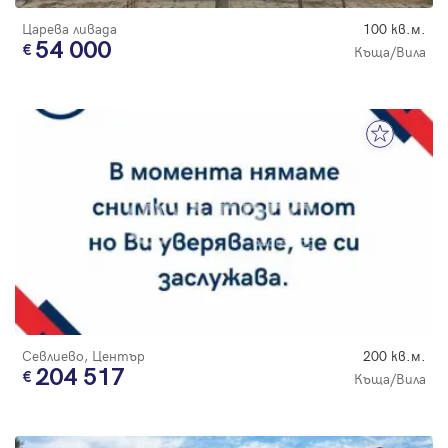
Царева ливада
100 кв.м.
54 000
Къща/Вила
Севлиево, Център
200 кв.м.
204 517
Къща/Вила