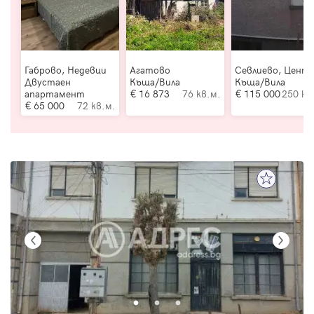
Габрово, Недевци
Агатово
Севлиево, Цент
Двустаен
Къща/Вила
Къща/Вила
апартамент
16 873
76 кв.м.
115 000
250 кв
65 000
72 кв.м.