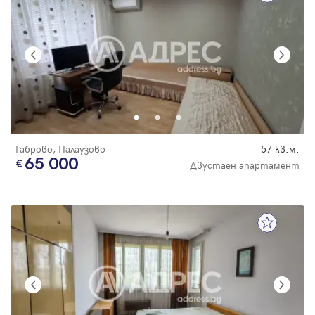
Габрово, Палаузово
57 кв.м.
65 000
Двустаен апартамент