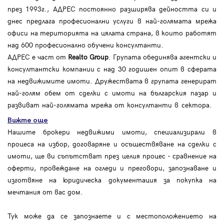
през 1993г., АДРЕС постоянно разширява дейността си и
днес предлага професионални услуги в най-голямата мрежа
офиси на територията на цялата страна, в които работят
над 600 професионално обучени консултанти.
АДРЕС е част от
Realto Group
. Групата обединява агентски и
консултантски компании с над 30 годишен опит в сферата
на недвижимите имоти. Дружествата в групата генерират
най-голям обем от сделки с имоти на българския пазар и
развиват най-голямата мрежа от консултанти в сектора.
Вижте още
Нашите брокери недвижими имоти, специализирали в
процеса на избор, договаряне и осъществяване на сделки с
имоти, ще ви съпътстват през целия процес - сравнение на
оферти, провеждане на огледи и преговори, запознаване и
изготвяне на юридическа документация за покупка на
мечтания от вас дом.
Тук може да се запознаете и с местоположението на