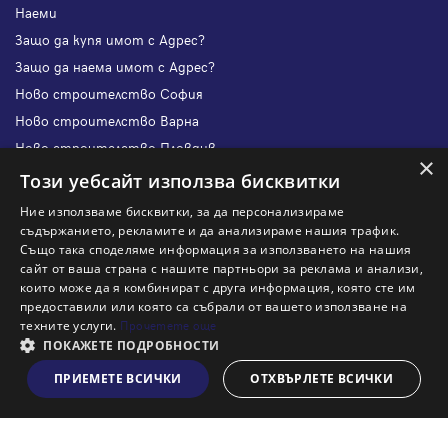
Наеми
Защо да купя имот с Адрес?
Защо да наема имот с Адрес?
Ново строителство София
Ново строителство Варна
Ново строителство Пловдив
×
Ново строителство Бургас
Този уебсайт използва бисквитки
Защо да продам имот с Адрес?
Ние използваме бисквитки, за да персонализираме
Защо да отдам имот с Адрес?
съдържанието, рекламите и да анализираме нашия трафик.
Също така споделяме информация за използването на нашия
Наши офиси
сайт от ваша страна с нашите партньори за реклама и анализи,
Кариери
които може да я комбинират с друга информация, която сте им
предоставили или която са събрали от вашето използване на
Кои сме ние?
техните услуги.
Прочетете още
Франчайз
ПОКАЖЕТЕ ПОДРОБНОСТИ
Блог
ПРИЕМЕТЕ ВСИЧКИ
ОТХВЪРЛЕТЕ ВСИЧКИ
Виж на картата
Искаш ли да получаваш актуална информация за пазара
на недвижими имоти?