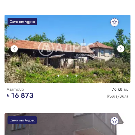
Само от Адрес
Агатово
76 кв.м.
16 873
Къща/Вила
Само от Адрес