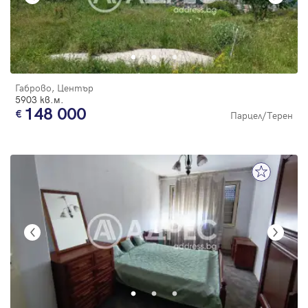
Габрово, Център
5903 кв.м.
148 000
Парцел/Терен