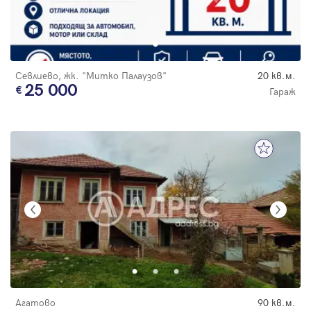
Севлиево, жк. "Митко Палаузов"
20 кв.м.
25 000
Гараж
Агатово
90 кв.м.