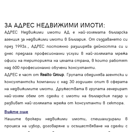
ЗА АДРЕС НЕДВИЖИМИ ИМОТИ:
АДРЕС Недвижими имоти АД е най-голямата българска
агенция за недвижими имоти в България. От създаването си
през 1993г., АДРЕС постоянно разширява дейността си и
днес предлага професионални услуги в най-голямата мрежа
офиси на територията на цялата страна, в които работят
над 600 професионално обучени консултанти.
АДРЕС е част от
Realto Group
. Групата обединява агентски и
консултантски компании с над 30 годишен опит в сферата
на недвижимите имоти. Дружествата в групата генерират
най-голям обем от сделки с имоти на българския пазар и
развиват най-голямата мрежа от консултанти в сектора.
Вижте още
Нашите брокери недвижими имоти, специализирали в
процеса на избор, договаряне и осъществяване на сделки с