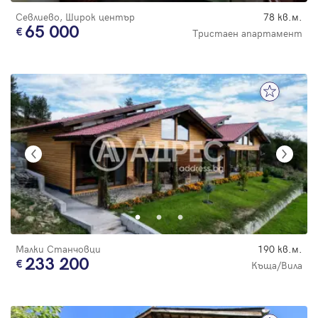
Севлиево, Широк център
78 кв.м.
65 000
Тристаен апартамент
Малки Станчовци
190 кв.м.
233 200
Къща/Вила