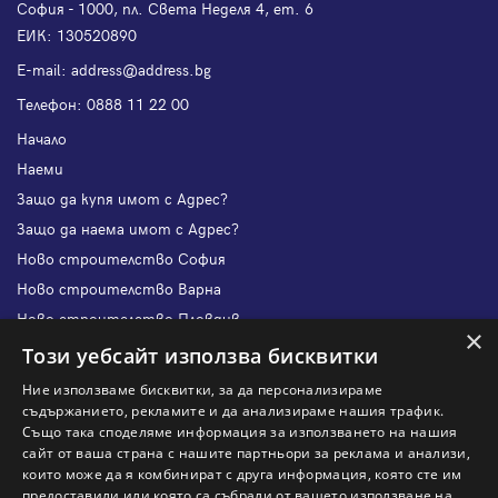
София - 1000, пл. Света Неделя 4, ет. 6
ЕИК: 130520890
Е-mail:
address@address.bg
Телефон:
0888 11 22 00
Начало
Наеми
Защо да купя имот с Адрес?
Защо да наема имот с Адрес?
Ново строителство София
Ново строителство Варна
Ново строителство Пловдив
×
Ново строителство Бургас
Този уебсайт използва бисквитки
Защо да продам имот с Адрес?
Ние използваме бисквитки, за да персонализираме
Защо да отдам имот с Адрес?
съдържанието, рекламите и да анализираме нашия трафик.
Също така споделяме информация за използването на нашия
Наши офиси
сайт от ваша страна с нашите партньори за реклама и анализи,
Кариери
които може да я комбинират с друга информация, която сте им
предоставили или която са събрали от вашето използване на