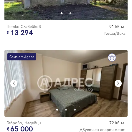
Парола
Петко Славейков
91 кв.м.
13 294
Къща/Вила
Вход с имейл
Само от Адрес
Забравена парола
Регистрация
Габрово, Недевци
72 кв.м.
65 000
Двустаен апартамент