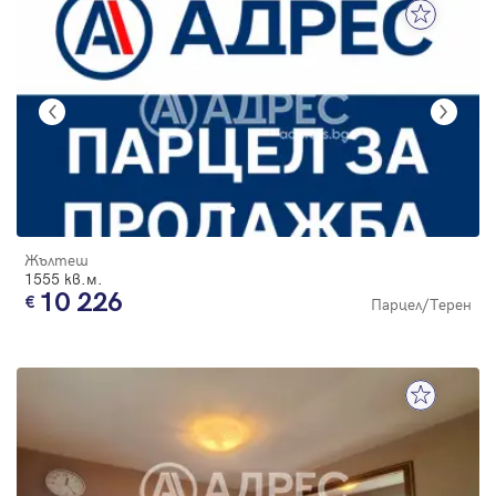
Жълтеш
1555 кв.м.
10 226
Парцел/Терен