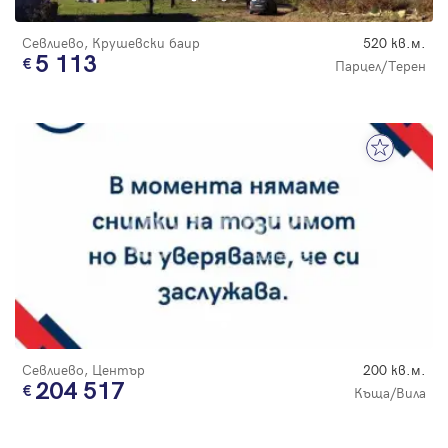
Севлиево, Крушевски баир
520 кв.м.
5 113
Парцел/Терен
Севлиево, Център
200 кв.м.
204 517
Къща/Вила