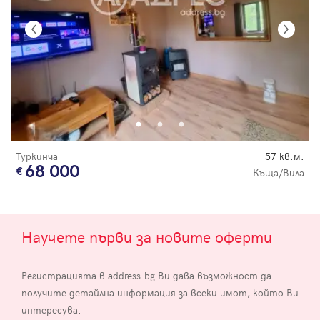
Туркинча
57 кв.м.
68 000
Къща/Вила
Научете първи за новите оферти
Регистрацията в address.bg Ви дава възможност да
получите детайлна информация за всеки имот, който Ви
интересува.