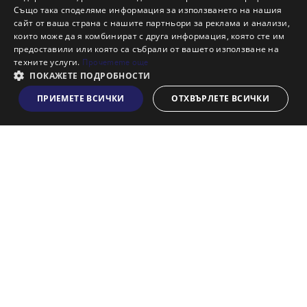
Също така споделяме информация за използването на нашия
Наши офиси
сайт от ваша страна с нашите партньори за реклама и анализи,
Кариери
които може да я комбинират с друга информация, която сте им
предоставили или която са събрали от вашето използване на
Кои сме ние?
техните услуги.
Прочетете още
Франчайз
ПОКАЖЕТЕ ПОДРОБНОСТИ
Блог
ПРИЕМЕТЕ ВСИЧКИ
ОТХВЪРЛЕТЕ ВСИЧКИ
Виж на картата
Искаш ли да получаваш актуална информация за пазара
на недвижими имоти?
Абонирам се
НАЙ-ПОПУЛЯРНИ ТЪРСЕНИЯ:
Общи условия
Политика за "бисквитки"