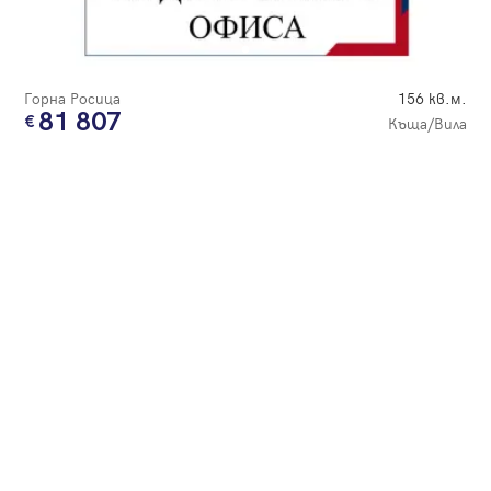
Парола
Горна Росица
156 кв.м.
81 807
Къща/Вила
Вход с имейл
Забравена парола
Регистрация