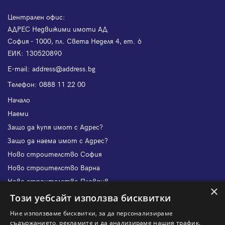
Централен офис:
АДРЕС Недвижими имоти АД
София - 1000, пл. Света Неделя 4, ет. 6
ЕИК: 130520890
Е-mail:
address@address.bg
Телефон:
0888 11 22 00
Начало
Наеми
Защо да купя имот с Адрес?
Защо да наема имот с Адрес?
Ново строителство София
Ново строителство Варна
Ново строителство Пловдив
×
Ново строителство Бургас
Този уебсайт използва бисквитки
Защо да продам имот с Адрес?
Ние използваме бисквитки, за да персонализираме
Защо да отдам имот с Адрес?
съдържанието, рекламите и да анализираме нашия трафик.