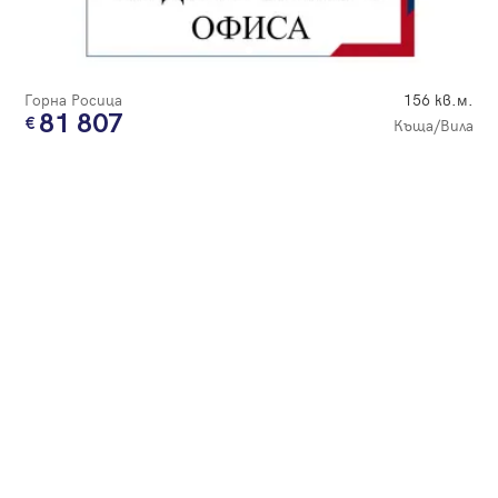
Парола
Горна Росица
156 кв.м.
81 807
Къща/Вила
Вход с имейл
Забравена парола
Регистрация