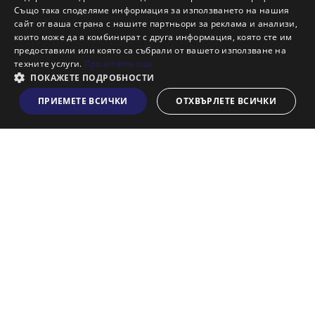
Също така споделяме информация за използването на нашия
Наши офиси
сайт от ваша страна с нашите партньори за реклама и анализи,
Кариери
които може да я комбинират с друга информация, която сте им
предоставили или която са събрали от вашето използване на
Кои сме ние?
техните услуги.
Прочетете още
Франчайз
ПОКАЖЕТЕ ПОДРОБНОСТИ
Блог
ПРИЕМЕТЕ ВСИЧКИ
ОТХВЪРЛЕТЕ ВСИЧКИ
Виж на картата
Искаш ли да получаваш актуална информация за пазара
на недвижими имоти?
Абонирам се
НАЙ-ПОПУЛЯРНИ ТЪРСЕНИЯ:
Общи условия
Политика за "бисквитки"