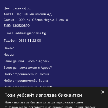
Централен офис:
АДРЕС Недвижими имоти АД
София - 1000, пл. Света Неделя 4, ет. 6
ЕИК: 130520890
Е-mail:
address@address.bg
Телефон:
0888 11 22 00
Начало
Наеми
Защо да купя имот с Адрес?
Защо да наема имот с Адрес?
Ново строителство София
Ново строителство Варна
Ново строителство Пловдив
×
Ново строителство Бургас
Този уебсайт използва бисквитки
Защо да продам имот с Адрес?
Ние използваме бисквитки, за да персонализираме
Защо да отдам имот с Адрес?
съдържанието, рекламите и да анализираме нашия трафик.