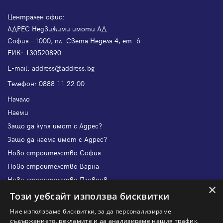
Централен офис:
АДРЕС Недвижими имоти АД
София - 1000, пл. Света Неделя 4, ет. 6
ЕИК: 130520890
Е-mail:
address@address.bg
Телефон:
0888 11 22 00
Начало
Наеми
Защо да купя имот с Адрес?
Защо да наема имот с Адрес?
Ново строителство София
Ново строителство Варна
Ново строителство Пловдив
×
Ново строителство Бургас
Този уебсайт използва бисквитки
Защо да продам имот с Адрес?
Ние използваме бисквитки, за да персонализираме
Защо да отдам имот с Адрес?
съдържанието, рекламите и да анализираме нашия трафик.