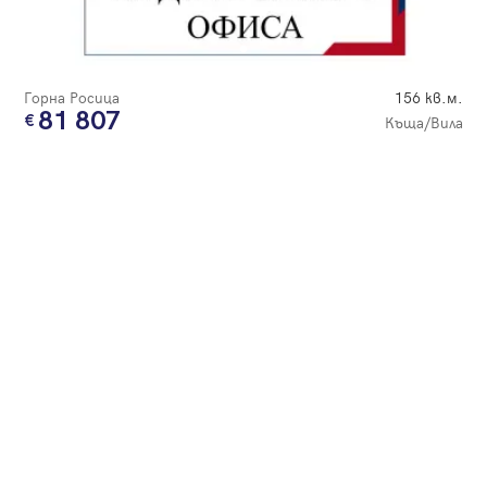
Парола
Горна Росица
156 кв.м.
81 807
Къща/Вила
Вход с имейл
Забравена парола
Регистрация