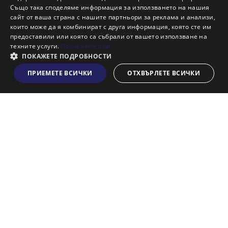
Също така споделяме информация за използването на нашия
Наши офиси
сайт от ваша страна с нашите партньори за реклама и анализи,
Кариери
които може да я комбинират с друга информация, която сте им
предоставили или която са събрали от вашето използване на
Кои сме ние?
техните услуги.
Прочетете още
Франчайз
ПОКАЖЕТЕ ПОДРОБНОСТИ
Блог
ПРИЕМЕТЕ ВСИЧКИ
ОТХВЪРЛЕТЕ ВСИЧКИ
Виж на картата
Искаш ли да получаваш актуална информация за пазара
на недвижими имоти?
Абонирам се
НАЙ-ПОПУЛЯРНИ ТЪРСЕНИЯ:
Общи условия
Политика за "бисквитки"