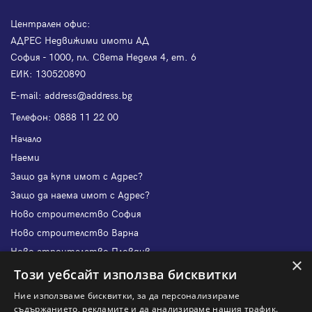
Централен офис:
АДРЕС Недвижими имоти АД
София - 1000, пл. Света Неделя 4, ет. 6
ЕИК: 130520890
Е-mail:
address@address.bg
Телефон:
0888 11 22 00
Начало
Наеми
Защо да купя имот с Адрес?
Защо да наема имот с Адрес?
Ново строителство София
Ново строителство Варна
Ново строителство Пловдив
×
Ново строителство Бургас
Този уебсайт използва бисквитки
Защо да продам имот с Адрес?
Ние използваме бисквитки, за да персонализираме
Защо да отдам имот с Адрес?
съдържанието, рекламите и да анализираме нашия трафик.