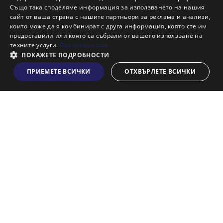
Също така споделяме информация за използването на нашия
Наши офиси
сайт от ваша страна с нашите партньори за реклама и анализи,
Кариери
които може да я комбинират с друга информация, която сте им
предоставили или която са събрали от вашето използване на
Кои сме ние?
техните услуги.
Прочетете още
Франчайз
ПОКАЖЕТЕ ПОДРОБНОСТИ
Блог
ПРИЕМЕТЕ ВСИЧКИ
ОТХВЪРЛЕТЕ ВСИЧКИ
Виж на картата
Искаш ли да получаваш актуална информация за пазара
на недвижими имоти?
Абонирам се
НАЙ-ПОПУЛЯРНИ ТЪРСЕНИЯ:
Общи условия
Политика за "бисквитки"