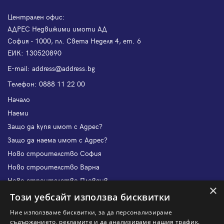
Централен офис:
АДРЕС Недвижими имоти АД
София - 1000, пл. Света Неделя 4, ет. 6
ЕИК: 130520890
Е-mail:
address@address.bg
Телефон:
0888 11 22 00
Начало
Наеми
Защо да купя имот с Адрес?
Защо да наема имот с Адрес?
Ново строителство София
Ново строителство Варна
Ново строителство Пловдив
×
Ново строителство Бургас
Този уебсайт използва бисквитки
Защо да продам имот с Адрес?
Ние използваме бисквитки, за да персонализираме
Защо да отдам имот с Адрес?
съдържанието, рекламите и да анализираме нашия трафик.