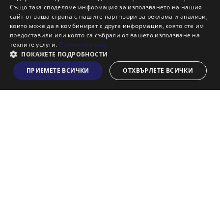
Също така споделяме информация за използването на нашия
Наши офиси
сайт от ваша страна с нашите партньори за реклама и анализи,
Кариери
които може да я комбинират с друга информация, която сте им
предоставили или която са събрали от вашето използване на
Кои сме ние?
техните услуги.
Прочетете още
Франчайз
ПОКАЖЕТЕ ПОДРОБНОСТИ
Блог
ПРИЕМЕТЕ ВСИЧКИ
ОТХВЪРЛЕТЕ ВСИЧКИ
Виж на картата
Искаш ли да получаваш актуална информация за пазара
на недвижими имоти?
Абонирам се
НАЙ-ПОПУЛЯРНИ ТЪРСЕНИЯ:
Общи условия
Политика за "бисквитки"