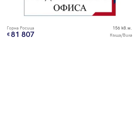
Парола
Горна Росица
156 кв.м.
81 807
Къща/Вила
Вход с имейл
Забравена парола
Регистрация