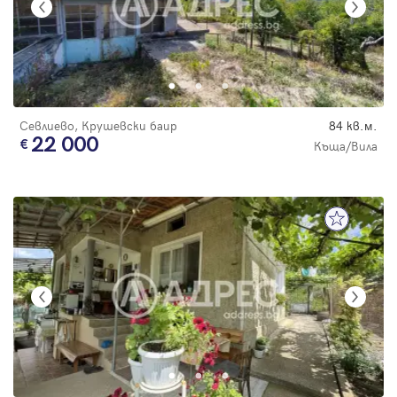
Севлиево, Крушевски баир
84 кв.м.
22 000
Къща/Вила