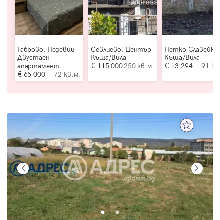
Габрово, Недевци
Севлиево, Център
Петко Славейко
Двустаен
Къща/Вила
Къща/Вила
апартамент
115 000
250 кв.м.
13 294
91 кв
65 000
72 кв.м.