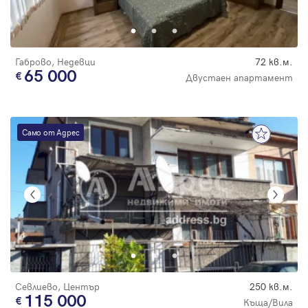
Парола
Габрово, Недевци
72 кв.м.
65 000
Двустаен апартамент
Вход с имейл
Само от Адрес
Забравена парола
Регистрация
Севлиево, Център
250 кв.м.
115 000
Къща/Вила