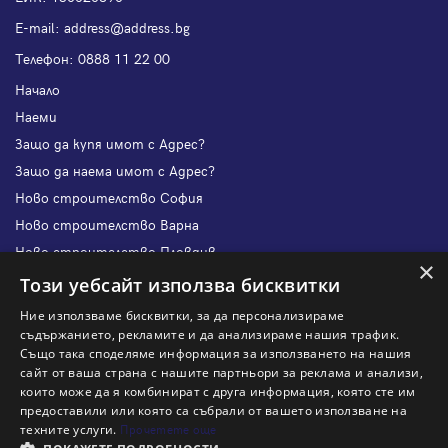
Е-mail:
address@address.bg
Телефон:
0888 11 22 00
Начало
Наеми
Защо да купя имот с Адрес?
Защо да наема имот с Адрес?
Ново строителство София
Ново строителство Варна
Ново строителство Пловдив
×
Ново строителство Бургас
Този уебсайт използва бисквитки
Защо да продам имот с Адрес?
Ние използваме бисквитки, за да персонализираме
Защо да отдам имот с Адрес?
съдържанието, рекламите и да анализираме нашия трафик.
Също така споделяме информация за използването на нашия
Наши офиси
сайт от ваша страна с нашите партньори за реклама и анализи,
Кариери
които може да я комбинират с друга информация, която сте им
предоставили или която са събрали от вашето използване на
Кои сме ние?
техните услуги.
Прочетете още
Франчайз