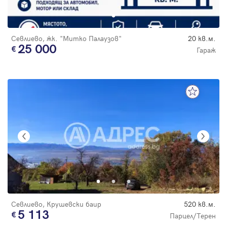
Севлиево, жк. "Митко Палаузов"
20 кв.м.
25 000
Гараж
Севлиево, Крушевски баир
520 кв.м.
5 113
Парцел/Терен