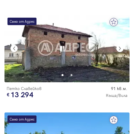
Само от Адрес
Петко Славейков
91 кв.м.
13 294
Къща/Вила
Само от Адрес