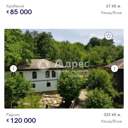
Кръвеник
67 кв.м.
85 000
Къща/Вила
Радино
333 кв.м.
120 000
Къща/Вила