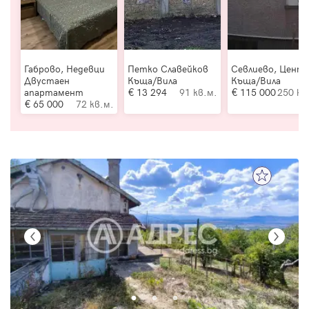
Габрово, Недевци
Петко Славейков
Севлиево, Цент
Двустаен
Къща/Вила
Къща/Вила
апартамент
13 294
91 кв.м.
115 000
250 кв
65 000
72 кв.м.