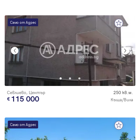
Само от Адрес
Севлиево, Център
250 кв.м.
115 000
Къща/Вила
Само от Адрес