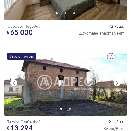
Парола
Габрово, Недевци
72 кв.м.
65 000
Двустаен апартамент
Вход с имейл
Само от Адрес
Забравена парола
Регистрация
Петко Славейков
91 кв.м.
13 294
Къща/Вила