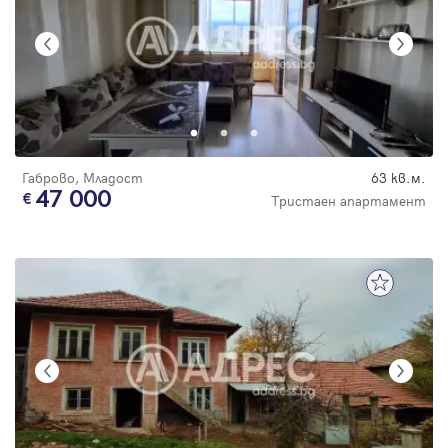
Габрово, Младост
63 кв.м.
47 000
Тристаен апартамент