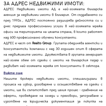
ЗА АДРЕС НЕДВИЖИМИ ИМОТИ:
АДРЕС Недвижими имоти АД е най-голямата българска
агенция за недвижими имоти в България. От създаването си
през 1993г., АДРЕС постоянно разширява дейността си и
днес предлага професионални услуги в най-голямата мрежа
офиси на територията на цялата страна, в които работят
над 600 професионално обучени консултанти.
АДРЕС е част от
Realto Group
. Групата обединява агентски и
консултантски компании с над 30 годишен опит в сферата
на недвижимите имоти. Дружествата в групата генерират
най-голям обем от сделки с имоти на българския пазар и
развиват най-голямата мрежа от консултанти в сектора.
Вижте още
Нашите брокери недвижими имоти, специализирали в
процеса на избор, договаряне и осъществяване на сделки с
имоти, ще ви съпътстват през целия процес - сравнение на
оферти, провеждане на огледи и преговори, запознаване и
изготвяне на юридическа документация за покупка на