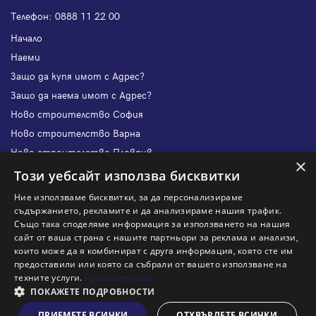
Телефон:
0888 11 22 00
Начало
Наеми
Защо да купя имот с Адрес?
Защо да наема имот с Адрес?
Ново строителство София
Ново строителство Варна
Ново строителство Пловдив
×
Ново строителство Бургас
Този уебсайт използва бисквитки
Защо да продам имот с Адрес?
Ние използваме бисквитки, за да персонализираме
Защо да отдам имот с Адрес?
съдържанието, рекламите и да анализираме нашия трафик.
Също така споделяме информация за използването на нашия
Наши офиси
сайт от ваша страна с нашите партньори за реклама и анализи,
Кариери
които може да я комбинират с друга информация, която сте им
предоставили или която са събрали от вашето използване на
Кои сме ние?
техните услуги.
Прочетете още
Франчайз
ПОКАЖЕТЕ ПОДРОБНОСТИ
Блог
ПРИЕМЕТЕ ВСИЧКИ
ОТХВЪРЛЕТЕ ВСИЧКИ