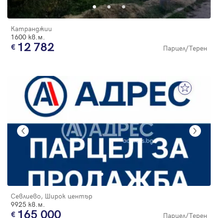
Катранджии
1600 кв.м.
12 782
Парцел/Терен
Севлиево, Широк център
9925 кв.м.
165 000
Парцел/Терен