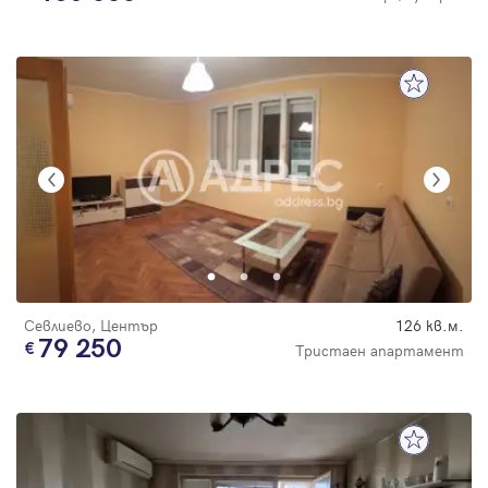
Севлиево, Център
126 кв.м.
79 250
Тристаен апартамент