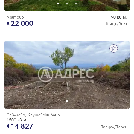
Агатово
90 кв.м.
22 000
Къща/Вила
Севлиево, Крушевски баир
1500 кв.м.
14 827
Парцел/Терен